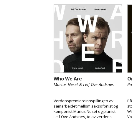
hennes konsert med Orchestre
da
Philharmonique de Radio France og
st
roller ved Statsoperaen i Praha,
18
presenterer et album som viser flere
do
sider av hennes kunstneriske talent.
ko
Med seg på albumet har hun blant
pi
annet Vertavokvartetten på en
verdenspremiereinnspilling av
sangsyklusen «Indian Love Songs»,
skrevet spesielt for henne.
Who We Are
O
Marius Neset & Leif Ove Andsnes
Ru
Verdenspremiereinnspillingen av
På
samarbeidet mellom saksofonist og
st
komponist Marius Neset og pianist
Wi
Leif Ove Andsnes, to av verdens
Vo
fremste utøvere innen henholdsvis
he
klassisk musikk og jazz. Når de her
Ru