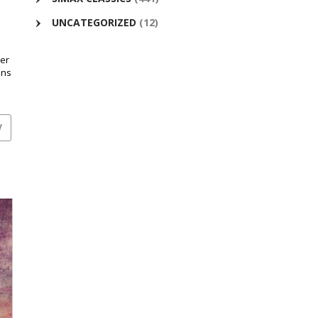
UNCATEGORIZED
(12)
er
ens
V