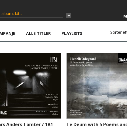
M
Sorter et
MPANJE
ALLE TITLER
PLAYLISTS
ars Anders Tomter / 1B1 –
Te Deum with 5 Poems an