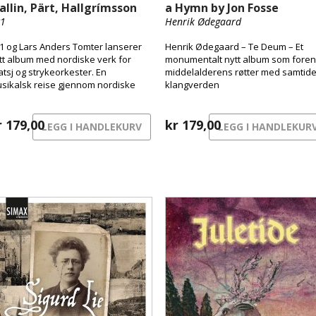
allin, Pärt, Hallgrímsson
a Hymn by Jon Fosse
1
Henrik Ødegaard
1 og Lars Anders Tomter lanserer
Henrik Ødegaard – Te Deum – Et
tt album med nordiske verk for
monumentalt nytt album som foren
atsj og strykeorkester. En
middelalderens røtter med samtid
sikalsk reise gjennom nordiske
klangverden
trykk – fra byens pulserende
erflate til skyggenes landskap og
rgens stille sang.
r
179,00
kr
179,00
LEGG I HANDLEKURV
LEGG I HANDLEKUR