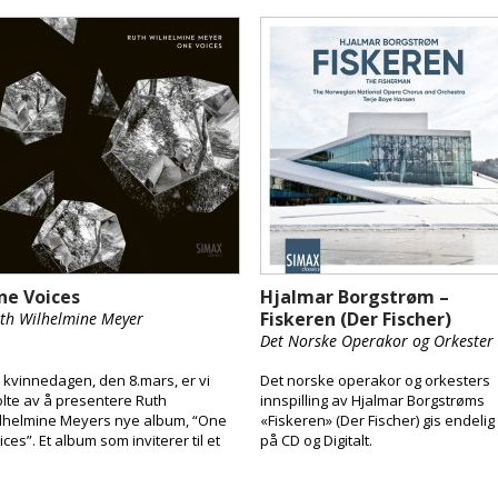
 den ble nedtegnet. Konserten fikk
rålende mottagelse, og den
.10.2024 er den tilgjengelig på en
bbel-CD som inneholder
nsertopptaket og Bjørnstads
ano-skisser av verket.
ne Voices
Hjalmar Borgstrøm –
Fiskeren (Der Fischer)
th Wilhelmine Meyer
Det Norske Operakor og Orkester
 kvinnedagen, den 8.mars, er vi
Det norske operakor og orkesters
olte av å presentere Ruth
innspilling av Hjalmar Borgstrøms
lhelmine Meyers nye album, “One
«Fiskeren» (Der Fischer) gis endelig
ices”. Et album som inviterer til et
på CD og Digitalt.
lt eget lydunivers skapt av kun av
th Wilhelmines umanipulerte