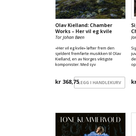
Olav Kielland: Chamber
S
Works – Her vil eg kvile
C
Tor Johan Bøen
Jo
«Her vil eg kvile» løfter frem den
Si
sjeldent fremførte musikken til Olav
ju
Kielland, en av Norges viktigste
de
komponister. Med syv
op
verdenspremierer og nyoppdagede
ha
komposisjoner for hardingfele, gir
ti
denne innspillingen nytt liv til hans
kr
368,75
No
k
LEGG I HANDLEKURV
musikalske arv. Fremført av Fragaria
Bå
Vesca, Tor Johan Bøen og Eirik Haug
Kj
Stømner, og basert på Bøens
omfattende forskningsarbeid, åpner
albumet døren til Kiellands ukjente
musikalske «villarkorn» for et
bredere publikum.