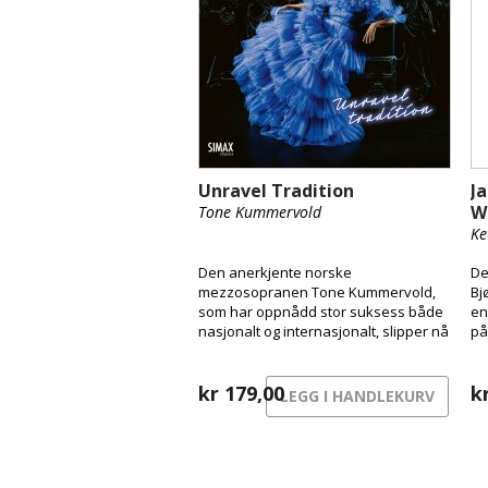
Unravel Tradition
Ja
W
Tone Kummervold
Ke
Den anerkjente norske
De
mezzosopranen Tone Kummervold,
Bj
som har oppnådd stor suksess både
en
nasjonalt og internasjonalt, slipper nå
på
sitt etterlengtede debutalbum
ak
Unravel Tradition på Simax.
mu
Kummervold, kjent for sine
kr
179,00
ve
k
LEGG I HANDLEKURV
enestående prestasjoner ved Den
en
Norske Opera og Ballett, samarbeider
me
med Oslo-Filharmonien og sine
de
internasjonale opptredener, som
En