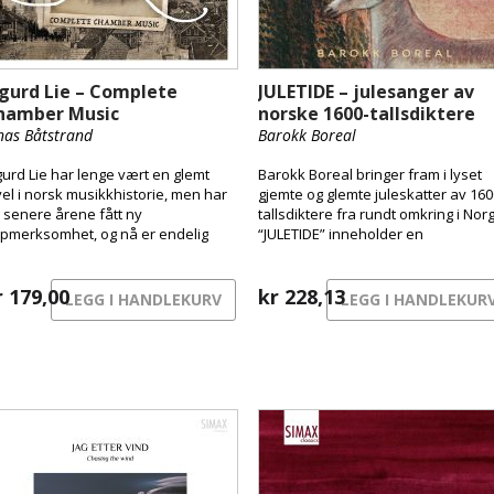
igurd Lie – Complete
JULETIDE – julesanger av
hamber Music
norske 1600-tallsdiktere
nas Båtstrand
Barokk Boreal
gurd Lie har lenge vært en glemt
Barokk Boreal bringer fram i lyset
vel i norsk musikkhistorie, men har
gjemte og glemte juleskatter av 160
 senere årene fått ny
tallsdiktere fra rundt omkring i Nor
pmerksomhet, og nå er endelig
“JULETIDE” inneholder en
ns komplette kammermusikkverk
fascinerende rekke vidunderlige o
lgjengelig, innspilt med noen av
underfulle julesanger om vinter,
rges fremste musikere, Jonas
r
179,00
engler, stjerner, julenatt, måneskin
kr
228,13
LEGG I HANDLEKURV
LEGG I HANDLEKUR
tstrand, Jørn Fossheim, Lars Lunde,
stall, krybbe, solhovs-fiske og fred
ell Åge Stoveland og Ariel De Wolf.
jorden.