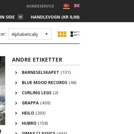
KUNDESERVICE
IN SIDE
HANDLEVOGN (
KR
0,00
)
ter:
ANDRE ETIKETTER
BARNESELSKAPET
(131)
BLUE MOOD RECORDS
(46)
CURLING LEGS
(2)
GRAPPA
(430)
HEILO
(203)
HUBRO
(158)
d
SIMAX CLASSICS
(441)