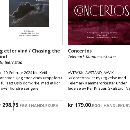
g etter vind / Chasing the
Concertos
ind
Telemark Kammerorkester
til Bjørnstad
n 10. Februar 2024 ble Ketil
AVTRYKK, AVSTAND, AVVIK.
ørnstads «Jag etter vind» uroppført i
«Concertos» er ny utgivelse med
 fullsatt Oslo domkirke, med et kor
Telemark Kammerorkester under
 over hundre sangere
ledelse av Per Kristian Skalstad. V
kompagnert av et stjernelag av
av Christophersen, Tandberg og
sikere. Teksten er en bearbeidet
Skjelbred.
rsjon av Bibelens «Forkynneren»,
r
298,75
kr
179,00
LEGG I HANDLEKURV
LEGG I HANDLEKUR
 filosofering rundt temaet
ningen med livet, eller fortolket:
n manglende meningen med livet.
 tekst som er like aktuell i dag, som