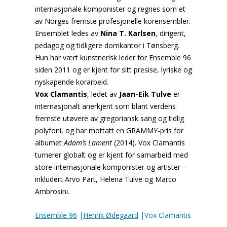
internasjonale komponister og regnes som et
av Norges fremste profesjonelle korensembler.
Ensemblet ledes av
Nina T. Karlsen
, dirigent,
pedagog og tidligere domkantor i Tønsberg.
Hun har vært kunstnerisk leder for Ensemble 96
siden 2011 og er kjent for sitt presise, lyriske og
nyskapende korarbeid.
Vox Clamantis
, ledet av
Jaan-Eik Tulve
er
internasjonalt anerkjent som blant verdens
fremste utøvere av gregoriansk sang og tidlig
polyfoni, og har mottatt en GRAMMY-pris for
albumet
Adam’s Lament
(2014). Vox Clamantis
turnerer globalt og er kjent for samarbeid med
store internasjonale komponister og artister –
inkludert Arvo Pärt, Helena Tulve og Marco
Ambrosini.
Ensemble 96
|
Henrik Ødegaard
|Vox Clamantis