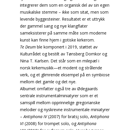
integrerer dem som en organisk del av sin egen
musikalske stemme – ikke som sitat, men som
levende byggesteiner. Resultatet er et uttrykk
der gammel sang og nye klangflater
sameksisterer på samme måte som moderne
kunst kan finne hjem i gotiske kirkerom.
Te Deum
ble komponert i 2019, støttet av
Kulturrådet og bestilt av Tønsberg Domkor og
Nina T. Karlsen. Det står som en milepæl i
norsk kirkemusikk—et modent og strålende
verk, og et glimrende eksempel på en symbiose
mellom det gamle og det nye.
Albumet omfatter også tre av Ødegaards
sentrale instrumentalminiatyrer som er et
samspill mellom opprinnelige gregorianske
melodier og nyskrevne instrumentale miniatyrer
–
Antiphona IV
(2007) for bratsj solo,
Antiphona
VI
(2008) for trompet solo, og
Antiphona