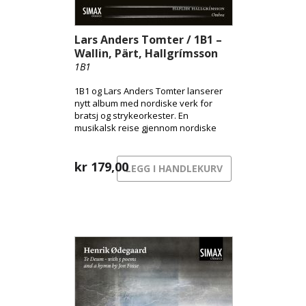
Lars Anders Tomter / 1B1 –
Wallin, Pärt, Hallgrímsson
1B1
1B1 og Lars Anders Tomter lanserer
nytt album med nordiske verk for
bratsj og strykeorkester. En
musikalsk reise gjennom nordiske
uttrykk – fra byens pulserende
overflate til skyggenes landskap og
sorgens stille sang.
kr
179,00
LEGG I HANDLEKURV