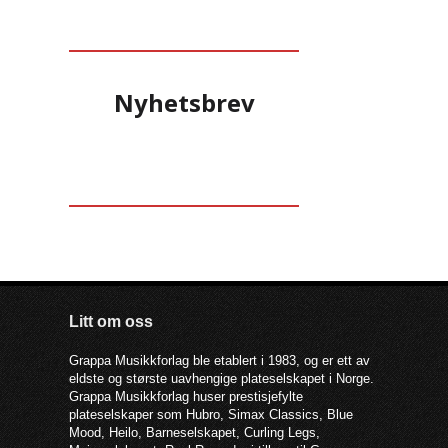
Nyhetsbrev
Litt om oss
Grappa Musikkforlag ble etablert i 1983, og er ett av
eldste og største uavhengige plateselskapet i Norge.
Grappa Musikkforlag huser prestisjefylte
plateselskaper som Hubro, Simax Classics, Blue
Mood, Heilo, Barneselskapet, Curling Legs,