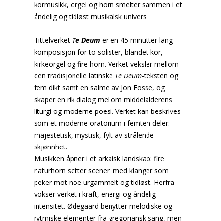
kormusikk, orgel og horn smelter sammen i et
åndelig og tidløst musikalsk univers.
Tittelverket
Te Deum
er en 45 minutter lang
komposisjon for to solister, blandet kor,
kirkeorgel og fire horn. Verket veksler mellom
den tradisjonelle latinske
Te Deum
-teksten og
fem dikt samt en salme av Jon Fosse, og
skaper en rik dialog mellom middelalderens
liturgi og moderne poesi. Verket kan beskrives
som et moderne oratorium i femten deler:
majestetisk, mystisk, fylt av strålende
skjønnhet.
Musikken åpner i et arkaisk landskap: fire
naturhorn setter scenen med klanger som
peker mot noe urgammelt og tidløst. Herfra
vokser verket i kraft, energi og åndelig
intensitet. Ødegaard benytter melodiske og
rytmiske elementer fra gregoriansk sang, men