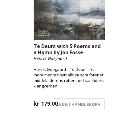
Te Deum with 5 Poems and
a Hymn by Jon Fosse
Henrik Ødegaard
Henrik Ødegaard – Te Deum – Et
monumentalt nytt album som forener
middelalderens røtter med samtidens
klangverden
kr
179,00
LEGG I HANDLEKURV