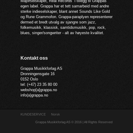
Majorselskapet, Real Records i tillegg til Grappas
egen label. Grappa har et tett samarbeid med andre
sterke indieselskaper, blant annet Sounds Like Gold
og Rune Grammofon. Grappa-paraplyen representerer
dermed et bredt utvalg av sjangre som jazz,
folkemusikk, klassisk, samtidsmusikk, pop, rock,
blues, singer/songwriter - alt av høyeste kvalitet.
Kontakt oss
Grappa Musikkforlag AS
Dronningensgate 16
0152 Oslo
tel: (+47) 23 35 80 00
webshop[a]grappa.no
info(a)grappa.no
KUNDESERVICE
Norsk
Grappa Musikkforlag AS © 2016 | All Rights Reserved