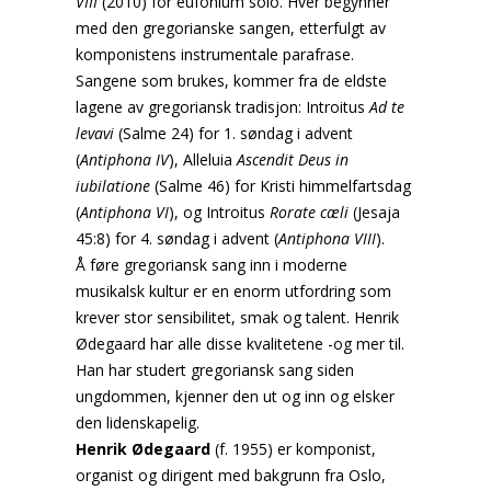
VIII
(2010) for eufonium solo. Hver begynner
med den gregorianske sangen, etterfulgt av
komponistens instrumentale parafrase.
Sangene som brukes, kommer fra de eldste
lagene av gregoriansk tradisjon: Introitus
Ad te
levavi
(Salme 24) for 1. søndag i advent
(
Antiphona IV
), Alleluia
Ascendit Deus in
iubilatione
(Salme 46) for Kristi himmelfartsdag
(
Antiphona VI
), og Introitus
Rorate cæli
(Jesaja
45:8) for 4. søndag i advent (
Antiphona VIII
).
Å føre gregoriansk sang inn i moderne
musikalsk kultur er en enorm utfordring som
krever stor sensibilitet, smak og talent. Henrik
Ødegaard har alle disse kvalitetene -og mer til.
Han har studert gregoriansk sang siden
ungdommen, kjenner den ut og inn og elsker
den lidenskapelig.
Henrik Ødegaard
(f. 1955) er komponist,
organist og dirigent med bakgrunn fra Oslo,