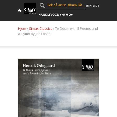
MIN SIDE
HANDLEVOGN (
KR
0,00
)
Hjem
/
Simax Classics
/ Te Deum with 5 Poems and
a Hymn by Jon Fosse