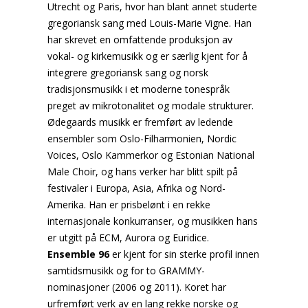
Utrecht og Paris, hvor han blant annet studerte
gregoriansk sang med Louis-Marie Vigne. Han
har skrevet en omfattende produksjon av
vokal- og kirkemusikk og er særlig kjent for å
integrere gregoriansk sang og norsk
tradisjonsmusikk i et moderne tonespråk
preget av mikrotonalitet og modale strukturer.
Ødegaards musikk er fremført av ledende
ensembler som Oslo-Filharmonien, Nordic
Voices, Oslo Kammerkor og Estonian National
Male Choir, og hans verker har blitt spilt på
festivaler i Europa, Asia, Afrika og Nord-
Amerika. Han er prisbelønt i en rekke
internasjonale konkurranser, og musikken hans
er utgitt på ECM, Aurora og Euridice.
Ensemble 96
er kjent for sin sterke profil innen
samtidsmusikk og for to GRAMMY-
nominasjoner (2006 og 2011). Koret har
urfremført verk av en lang rekke norske og