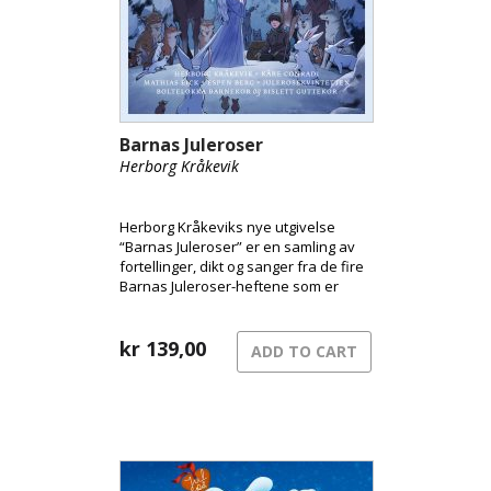
Barnas Juleroser
Herborg Kråkevik
Herborg Kråkeviks nye utgivelse
“Barnas Juleroser” er en samling av
fortellinger, dikt og sanger fra de fire
Barnas Juleroser-heftene som er
kommet ut de siste årene, og til
sammen har dette blitt en original og
varm blanding av lydbok og musikk.
kr
139,00
ADD TO CART