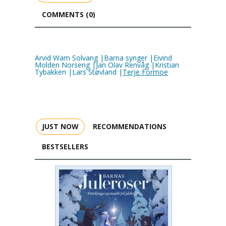
COMMENTS (0)
Arvid Wam Solvang |Barna synger |Eivind
Molden Norseng |Jan Olav Renvåg |Kristian
Tybakken |Lars Støvland |
Terje Formoe
JUST NOW
RECOMMENDATIONS
BESTSELLERS