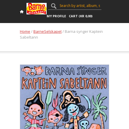
MY PROFILE
CART (
KR
0,00
)
Home
/
BarneSelskapet
/ Barna synger Kaptein
Sabeltann