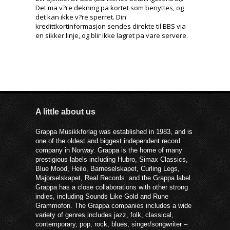
Det ma v?re dekning pa kortet som benyttes, og
det kan ikke v?re sperret. Din
kredittkortinformasjon sendes direkte til BBS via
en sikker linje, og blir ikke lagret pa vare servere.
A little about us
Grappa Musikkforlag was established in 1983, and is
one of the oldest and biggest independent record
company in Norway. Grappa is the home of many
prestigious labels including Hubro, Simax Classics,
Blue Mood, Heilo, Barneselskapet, Curling Legs,
Majorselskapet, Real Records and the Grappa label.
Grappa has a close collaborations with other strong
indies, including Sounds Like Gold and Rune
Grammofon. The Grappa companies includes a wide
variety of genres includes jazz, folk, classical,
contemporary, pop, rock, blues, singer/songwriter –