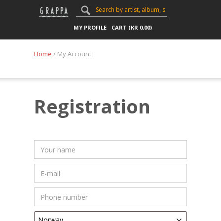
MY PROFILE
CART (
KR
0,00
)
Home
/ My Account
Registration