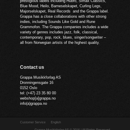
prestigious labels including Hubro, Simax Classics,
Blue Mood, Heilo, Barneselskapet, Curling Legs,
Majorselskapet, Real Records and the Grappa label.
Grappa has a close collaborations with other strong
indies, including Sounds Like Gold and Rune
Grammofon. The Grappa companies includes a wide
variety of genres includes jazz, folk, classical,
contemporary, pop, rock, blues, singer/songwriter –
all from Norwegian artists of the highest quality.
Contact us
Grappa Musikkforlag AS
Dronningensgate 16
0152 Oslo
tel: (+47) 23 35 80 00
webshop[a]grappa.no
info(a)grappa.no
Customer Service
English
Grappa Musikkforlag AS © 2016 | All Rights Reserved