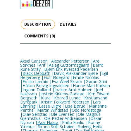
DESCRIPTION
DETAILS
COMMENTS (0)
Aksel Carlsson |Alexander Pettersen |Are
Sorknes |Arif |Aslag Guttormsgaard |Bernt
Rune Stray |Bjørn Erik Kvestad Pedersen
|
Black Debbath
|David Aleksander Sjølie |Egil
Hegerberg |Eiolf Ødegård |Emilie Nicolas
|Emilio Larrain |Eva Weel Skram |Gøran Grini
|Håkon Brevig Ingvaldsen |Hanne Mari Karlsen
|Ingunn Dalland |Joakim Arnt Holmen |Joel
Isaksson |Jostein Kirkeby-Garstad |Kim Edvard
Bergseth |Klara |Konrad Lunde |Kristiansand
Dyrepark |Kristin Folkvord Pedersen |Lars
Lønning |Lasse Digre |Lisa Børud |Marianne
Pentha |Martin Windstad |
Odd Nordstoga
|Olav Senstad |Ole Evensen |Ole Magnus
Gjermshus |Ole Petter Andreassen |Oskar
Nyman |
Paal Flaata
|Philip Emilio |Ronny
Ytrehus |Simen Solli Schøien |Solveig Heilo
|Thomas Stenersen |Tooji |Tor Egil Kreken