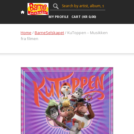
MY PROFILE
CART (
KR
0,00
)
Home
/
BarneSelskapet
/ KuToppen – Musikken
fra filmen