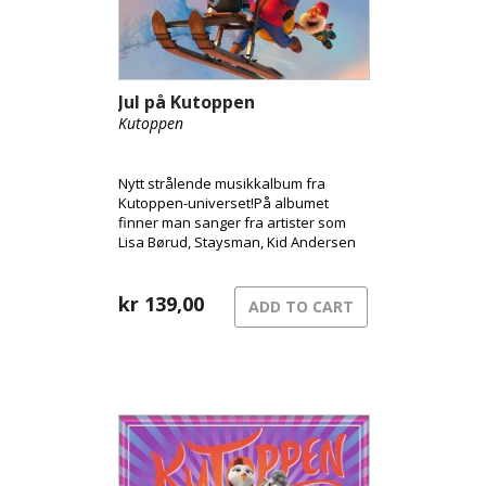
Jul på Kutoppen
Kutoppen
Nytt strålende musikkalbum fra
Kutoppen-universet!På albumet
finner man sanger fra artister som
Lisa Børud, Staysman, Kid Andersen
og Kvelertak.
kr
139,00
ADD TO CART