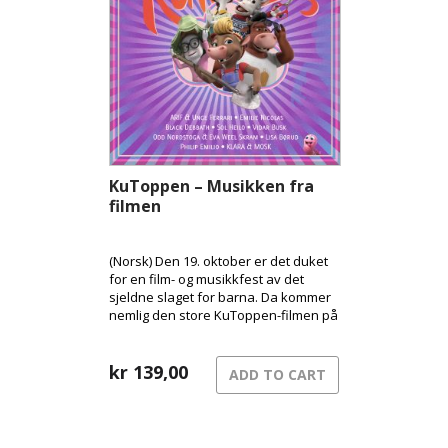
KuToppen – Musikken fra
filmen
(Norsk) Den 19. oktober er det duket
for en film- og musikkfest av det
sjeldne slaget for barna. Da kommer
nemlig den store KuToppen-filmen på
kino her i Norge, og med den følger
en festival av et soundtrack med en
bråte kjente artister!
kr
139,00
ADD TO CART