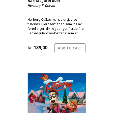
Barnas Juleroser
Herborg Kråkevik
Herborg Kråkeviks nye utgivelse
“Barnas Juleroser” er en samling av
fortellinger, dikt og sanger fra de fire
Barnas Juleroser-heftene som er
kommet ut de siste årene, og til
sammen har dette blitt en original og
varm blanding av lydbok og musikk.
kr
139,00
ADD TO CART