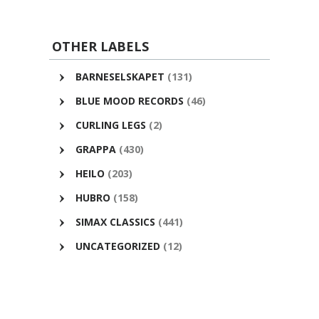
overflatiske design. Noe som gir en
trans-media analogi for Mathisen og
Bishops musikk, som de har kalt
OTHER LABELS
“monumental, men sårbar».
BARNESELSKAPET
(131)
BLUE MOOD RECORDS
(46)
CURLING LEGS
(2)
GRAPPA
(430)
HEILO
(203)
HUBRO
(158)
SIMAX CLASSICS
(441)
UNCATEGORIZED
(12)