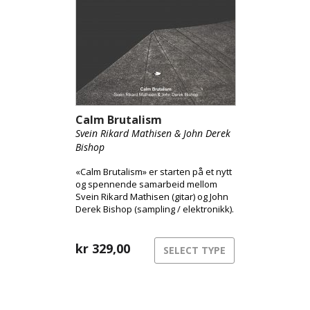
Calm Brutalism
Svein Rikard Mathisen & John Derek
Bishop
«Calm Brutalism» er starten på et nytt
og spennende samarbeid mellom
Svein Rikard Mathisen (gitar) og John
Derek Bishop (sampling / elektronikk).
Albumtittelen gir noen hint om
musikken: brutalismen det refereres
til er ikke til en tilstand av
kr
329,00
SELECT TYPE
«grusomhet», men snarere til
brutalismen i moderne arkitektur.
Brutale strukturer som er visuelt
imponerende, mens den allikevel
fremstår som rå, uferdige,