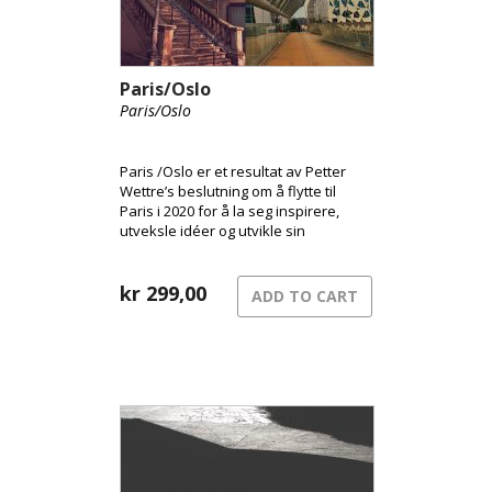
Paris/Oslo
Paris/Oslo
Paris /Oslo er et resultat av Petter
Wettre’s beslutning om å flytte til
Paris i 2020 for å la seg inspirere,
utveksle idéer og utvikle sin
musikalske horisont, men samtidig
opprettholde bandet som ble igjen i
Oslo. Med medlemmer basert i
kr
299,00
ADD TO CART
henholdsvis Oslo og Paris føles det
naturlig å benytte navnene til disse
metropolene som backdrop for
prosjektet.