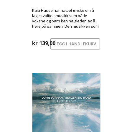
Kaia Huuse har hatt et ønske om å
lage kvalitetsmusikk som både
voksne og barn kan ha gleden av å
høre på sammen. Den musikken som
varer, er gjerne den som faller i smak
hos begge parter.
kr
139,00
LEGG I HANDLEKURV