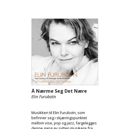
Å Nærme Seg Det Nære
Elin Furubotn
Musikken til Elin Furubotn, som
befinner seg i skjæringspunktet
mellom vise, pop og jazz, fargelegges
denne gang av sytten musikere fra