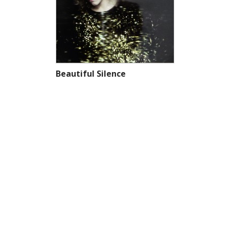
Beautiful Silence
Nymark skriver om mennesker som
har forandret henne, om inspirasjon
og om det å lære seg å stole på den
man er glad i.
kr
139,00
VELG TYPE