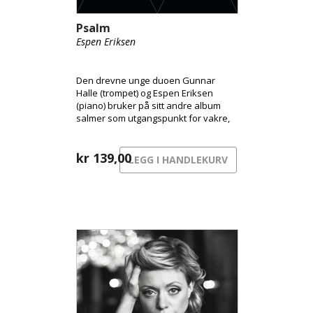
Psalm
Espen Eriksen
Den drevne unge duoen Gunnar
Halle (trompet) og Espen Eriksen
(piano) bruker på sitt andre album
salmer som utgangspunkt for vakre,
utfordrende og søkende
improvisasjoner.
kr
139,00
LEGG I HANDLEKURV