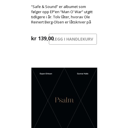
“Safe & Sound” er albumet som
følger opp EP’en “Man O’ War” utgitt
tidligere i år. Tolv låter, hvorav Ole
Reinert Berg-Olsen er låtskriver på
elleve av dem.
kr
139,00
LEGG I HANDLEKURV