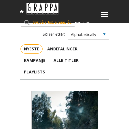
MIN SIDE
HANDLEVOGN (
KR
0,00
)
Sorter etter:
NYESTE
ANBEFALINGER
KAMPANJE
ALLE TITLER
PLAYLISTS