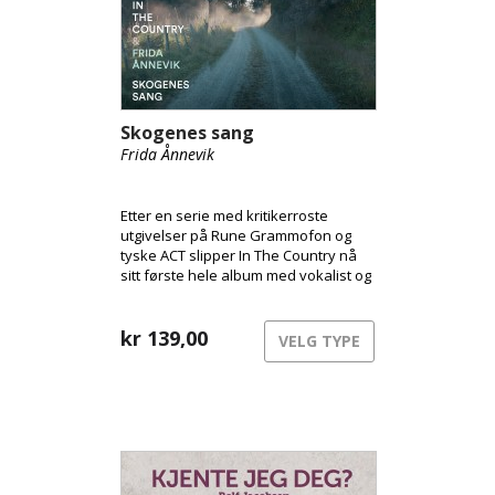
Skogenes sang
Frida Ånnevik
Etter en serie med kritikerroste
utgivelser på Rune Grammofon og
tyske ACT slipper In The Country nå
sitt første hele album med vokalist og
norske tekster av lyrikeren og
skogsarbeideren Hans Børli.
kr
139,00
VELG TYPE