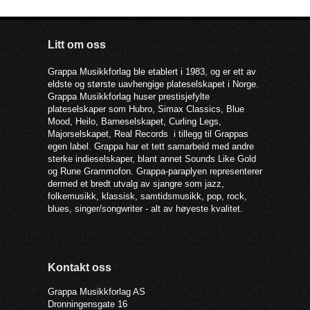
Litt om oss
Grappa Musikkforlag ble etablert i 1983, og er ett av
eldste og største uavhengige plateselskapet i Norge.
Grappa Musikkforlag huser prestisjefylte
plateselskaper som Hubro, Simax Classics, Blue
Mood, Heilo, Barneselskapet, Curling Legs,
Majorselskapet, Real Records i tillegg til Grappas
egen label. Grappa har et tett samarbeid med andre
sterke indieselskaper, blant annet Sounds Like Gold
og Rune Grammofon. Grappa-paraplyen representerer
dermed et bredt utvalg av sjangre som jazz,
folkemusikk, klassisk, samtidsmusikk, pop, rock,
blues, singer/songwriter - alt av høyeste kvalitet.
Kontakt oss
Grappa Musikkforlag AS
Dronningensgate 16