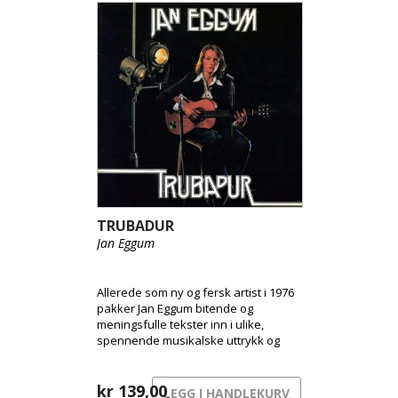
TRUBADUR
Jan Eggum
Allerede som ny og fersk artist i 1976
pakker Jan Eggum bitende og
meningsfulle tekster inn i ulike,
spennende musikalske uttrykk og
annonserer sitt komme som en av
Norges største artister.
kr
139,00
LEGG I HANDLEKURV