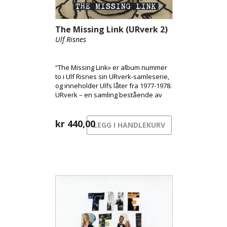
The Missing Link (URverk 2)
Ulf Risnes
“The Missing Link» er album nummer
to i Ulf Risnes sin URverk-samleserie,
og inneholder Ulfs låter fra 1977-1978.
URverk – en samling bestående av
155 sanger, timevis med låter skrevet
og innspilt av Ulf Risnes i perioden fra
1977 til 1988, da han ble med i Tre
kr
440,00
LEGG I HANDLEKURV
Små Kinesere. URverk er en samling
av drømmer, drømmen om å bli
rockestjerner. URverk består totalt av
hele 12 album, ett og ett vil slippes
hver måned i 2021. Albumene slippes
på vinyl og alle sammen kommer med
tekster og bilder fra perioden
sangene ble spilt inn og med èn
garanti: hjemmelaget!