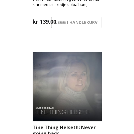
klar med sitt tredje soloalbum;
Timeglas
kr
139,00
LEGG I HANDLEKURV
Tine Thing Helseth: Never
going back