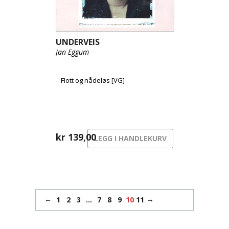
UNDERVEIS
Jan Eggum
– Flott og nådeløs [VG]
kr
139,00
LEGG I HANDLEKURV
←
→
1
2
3
…
7
8
9
10
11