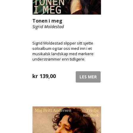
Tonen i meg
Sigrid Moldestad
Sigrid Moldestad slipper sitt sjette
soloalbum og tar oss med inn i et
musikalsk landskap med mørkere
understrømmer enn tidligere.
Hardingfela er fortsatt sterkt tilstede
på flere låter, men dette albumet
leker i flere sjangre.
kr
139,00
LES MER