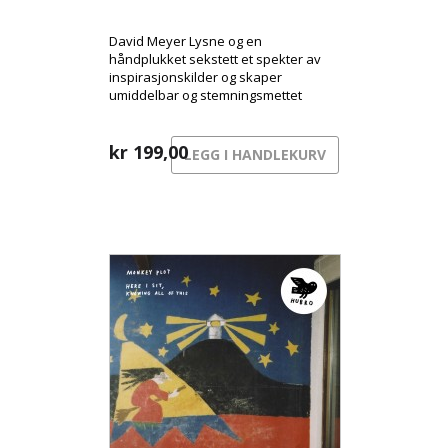
David Meyer Lysne og en
håndplukket sekstett et spekter av
inspirasjonskilder og skaper
umiddelbar og stemningsmettet
musikk. Hvis du kan forestille deg
Morton Feldman lage musikk til en
film av Coen-brødrene-film, er du
kr
199,00
LEGG I HANDLEKURV
kanskje halvveis der!