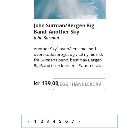
John Surman/Bergen Big
Band: Another Sky
John Surman
Another Sky" byr på en time med
overskuddspreget og vital ny musikk
fra Surmans penn, bestilt av Bergen
Big Band til en konsert i Parma i Italia i
2011.
kr
139,00
LEGG I HANDLEKURV
←
→
1
2
3
4
5
6
7