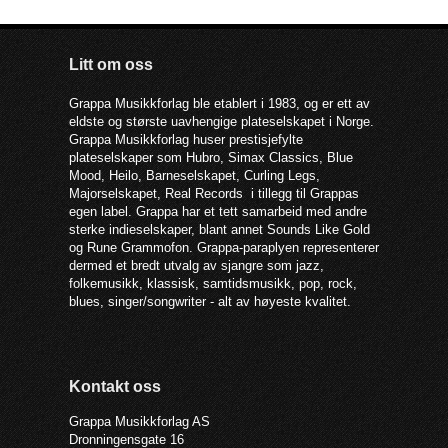
Litt om oss
Grappa Musikkforlag ble etablert i 1983, og er ett av
eldste og største uavhengige plateselskapet i Norge.
Grappa Musikkforlag huser prestisjefylte
plateselskaper som Hubro, Simax Classics, Blue
Mood, Heilo, Barneselskapet, Curling Legs,
Majorselskapet, Real Records i tillegg til Grappas
egen label. Grappa har et tett samarbeid med andre
sterke indieselskaper, blant annet Sounds Like Gold
og Rune Grammofon. Grappa-paraplyen representerer
dermed et bredt utvalg av sjangre som jazz,
folkemusikk, klassisk, samtidsmusikk, pop, rock,
blues, singer/songwriter - alt av høyeste kvalitet.
Kontakt oss
Grappa Musikkforlag AS
Dronningensgate 16