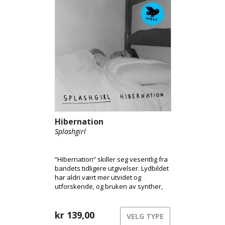
Hibernation
Splashgirl
“Hibernation” skiller seg vesentlig fra
bandets tidligere utgivelser. Lydbildet
har aldri vært mer utvidet og
utforskende, og bruken av synther,
elektronikk og prosessering tar mer
plass nå enn tidligere.
kr
139,00
VELG TYPE