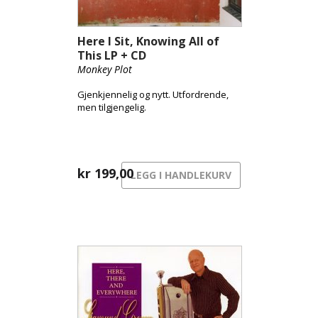
Here I Sit, Knowing All of
This LP + CD
Monkey Plot
Gjenkjennelig og nytt. Utfordrende,
men tilgjengelig.
kr
199,00
LEGG I HANDLEKURV