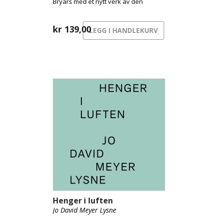
Bryars med et nytt verk av den
særegne norske improvisatøren og
komponisten Christian Wallumrød.
kr
139,00
LEGG I HANDLEKURV
Henger i luften
Jo David Meyer Lysne