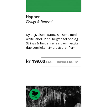
Hyphen
Strings & Timpani
Ny utgivelse i HUBRO sin serie med
white label LP´er i begrenset opplag:
Strings & Timpani er ein tromme/gitar
duo som lekent improviserer fram
musikk i grenseland mellom
verdensmusikk, jazz og lo-fi pop.
kr
199,00
LEGG I HANDLEKURV