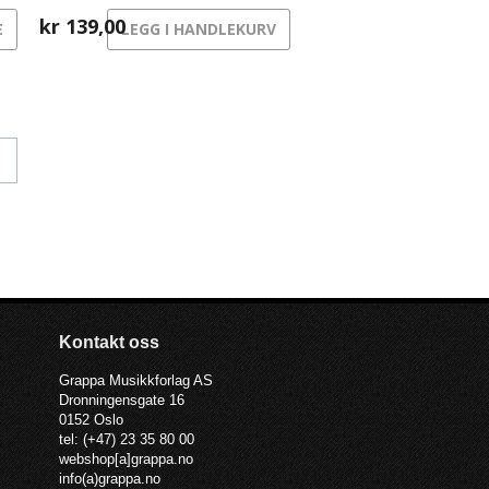
kr
139,00
E
LEGG I HANDLEKURV
Kontakt oss
Grappa Musikkforlag AS
Dronningensgate 16
0152 Oslo
tel: (+47) 23 35 80 00
webshop[a]grappa.no
info(a)grappa.no