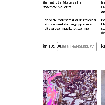
Benedicte Maurseth
B
H
Benedicte Maurseth
Be
Benedicte Maurseth (Hardingfele) har
På
det siste tiåret slått seg opp som en
Ma
helt særegen musikalsk stemme.
st
de
ga
får
kr
139,00
an
k
LEGG I HANDLEKURV
no
Fl