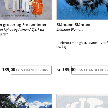
ergroser og Frøsøminner
Blåmann Blåmann
en Nyhus og Asmund Bjørkens
Blåmann Blåmann
kstett
– Felerock med gnist. [Mariell Tverr
Løkås]
r
139,00
kr
139,00
LEGG I HANDLEKURV
LEGG I HANDLEKUR