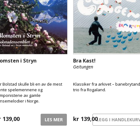
lomsten i Stryn
Bra Kast!
Geitungen
r Bolstad skulle bli en av de mest
Klassiker fra arkivet – banebrytan
ente spelemennene og
trio fra Rogaland.
mponistene av gamle
nsemelodier i Norge.
r
139,00
kr
139,00
LES MER
LEGG I HANDLEKUR