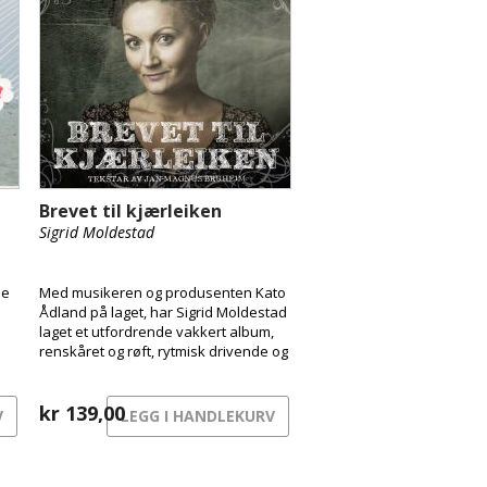
Brevet til kjærleiken
Sigrid Moldestad
de
Med musikeren og produsenten Kato
Ådland på laget, har Sigrid Moldestad
laget et utfordrende vakkert album,
renskåret og røft, rytmisk drivende og
melankolsk lengtende. En viseplate i
grenselandet mellom folk, pop og
rootsmusikk.
kr
139,00
V
LEGG I HANDLEKURV