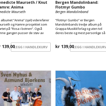
enedicte Maurseth / Knut
Bergen Mandolinband:
amre: Anima
Flotmyr Gumbo
nedicte Maurseth
Bergen Mandolinband
 albumet ”Anima” (sjel) viderefører
”Flotmyr Gumbo” er Bergen
urseth og Hamre prosjektet som
Mandolinbands tredje album på
artet på ”Rosa i botnen”. Også
Grappa Musikkforlag og uten tvil
nne gangen pusser de støv av
deres beste og mest personlige så
mle hardingfeler. Denne gangen
langt.
 vi i tillegg for første gang
ledning til å høre den eldste
r
139,00
kr
139,00
LEGG I HANDLEKURV
LEGG I HANDLEKUR
rskbygde fiolinen, laget av Trond
atebø i 1746.