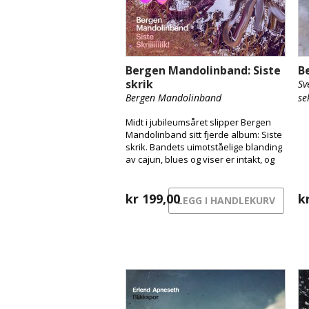
Bergen Mandolinband: Siste
B
skrik
Sv
Bergen Mandolinband
se
Midt i jubileumsåret slipper Bergen
Mandolinband sitt fjerde album: Siste
skrik. Bandets uimotståelige blanding
av cajun, blues og viser er intakt, og
tekstene er som alltid treffsikre, såre
og fulle av liv og mørk humor.
kr
199,00
k
LEGG I HANDLEKURV