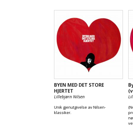
BYEN MED DET STORE
B
HJERTET
(v
Lillebjørn Nilsen
Li
Unik gjenutgivelse av Nilsen-
(N
klassiker.
pr
nø
ve