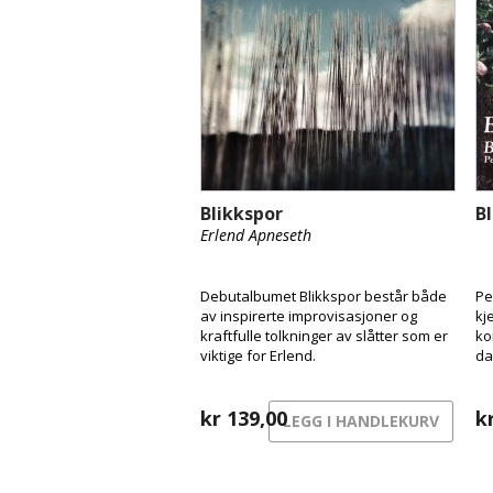
Blikkspor
B
Erlend Apneseth
Debutalbumet Blikkspor består både
Pe
av inspirerte improvisasjoner og
kj
kraftfulle tolkninger av slåtter som er
ko
viktige for Erlend.
da
kr
139,00
k
LEGG I HANDLEKURV