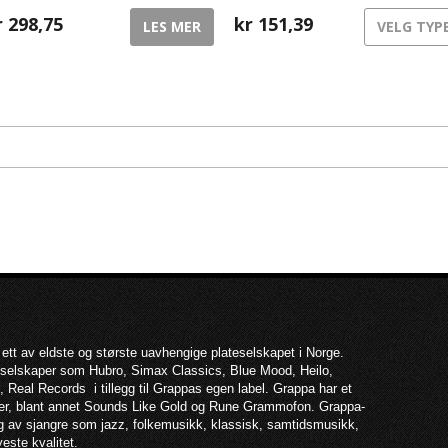
r
298,75
kr
151,39
LES MER
VELG TYP
 ett av eldste og største uavhengige plateselskapet i Norge.
teselskaper som Hubro, Simax Classics, Blue Mood, Heilo,
 Real Records i tillegg til Grappas egen label. Grappa har et
per, blant annet Sounds Like Gold og Rune Grammofon. Grappa-
lg av sjangre som jazz, folkemusikk, klassisk, samtidsmusikk,
yeste kvalitet.