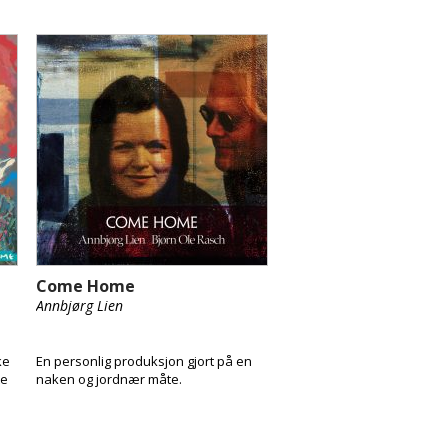
Come Home
Annbjørg Lien
ke
En personlig produksjon gjort på en
te
naken og jordnær måte.