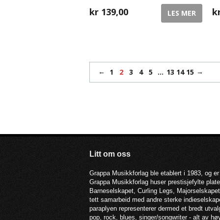
kr
139,00
k
LES MER
←
→
1
2
3
4
5
…
13
14
15
Litt om oss
Grappa Musikkforlag ble etablert i 1983, og er
Grappa Musikkforlag huser prestisjefylte pla
Barneselskapet, Curling Legs, Majorselskapet,
tett samarbeid med andre sterke indieselska
paraplyen representerer dermed et bredt utva
pop, rock, blues, singer/songwriter - alt av hø