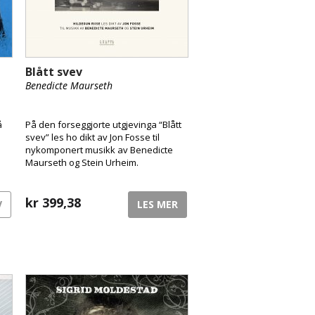
Blått svev
Benedicte Maurseth
å
På den forseggjorte utgjevinga “Blått
svev” les ho dikt av Jon Fosse til
nykomponert musikk av Benedicte
Maurseth og Stein Urheim.
kr
399,38
V
LES MER