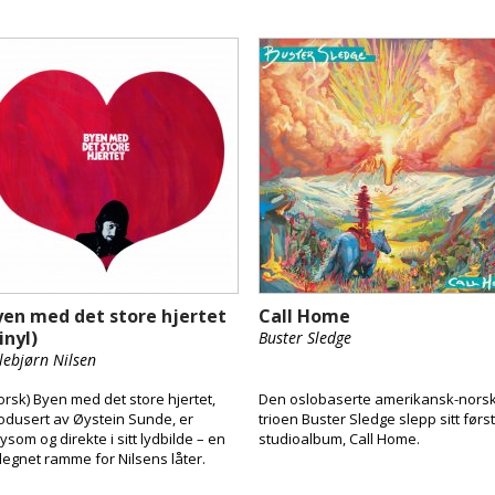
yen med det store hjertet
Call Home
inyl)
Buster Sledge
llebjørn Nilsen
orsk) Byen med det store hjertet,
Den oslobaserte amerikansk-nors
odusert av Øystein Sunde, er
trioen Buster Sledge slepp sitt førs
ysom og direkte i sitt lydbilde – en
studioalbum, Call Home.
legnet ramme for Nilsens låter.