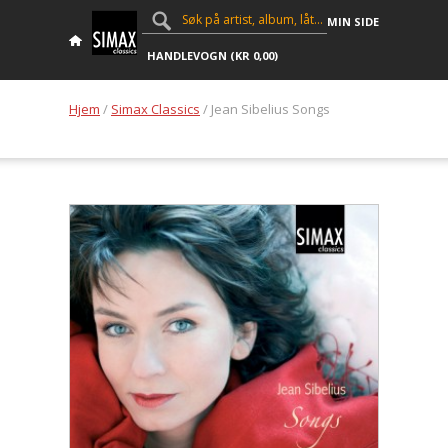
MIN SIDE
HANDLEVOGN (
KR
0,00
)
Hjem
/
Simax Classics
/ Jean Sibelius Songs