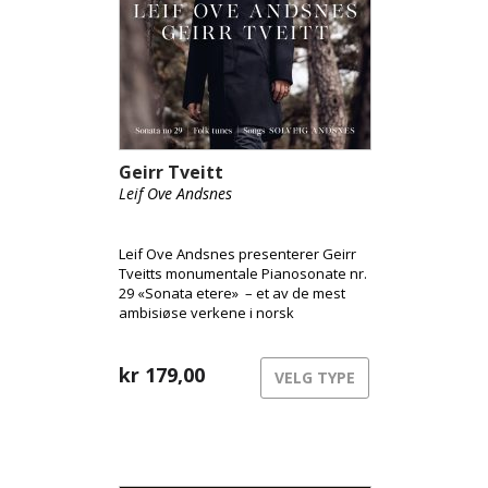
Geirr Tveitt
Leif Ove Andsnes
Leif Ove Andsnes presenterer Geirr
Tveitts monumentale Pianosonate nr.
29 «Sonata etere» – et av de mest
ambisiøse verkene i norsk
musikkhistorie og den eneste av
Tveitts 36 pianosonater som
overlevde den katastrofale brannen i
kr
179,00
VELG TYPE
1970. Innspillingen, gjort i St. Jude-on-
the-Hill i London, er resultatet av et
nært kunstnerisk arbeid med verket
over flere år. Albumet rommer også
et utvalg fra Femti folkatonar fråo