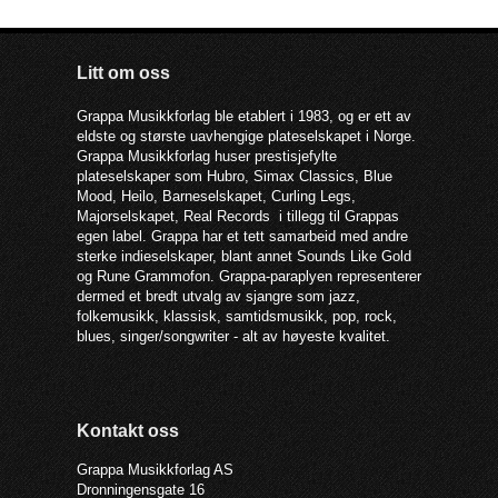
Litt om oss
Grappa Musikkforlag ble etablert i 1983, og er ett av
eldste og største uavhengige plateselskapet i Norge.
Grappa Musikkforlag huser prestisjefylte
plateselskaper som Hubro, Simax Classics, Blue
Mood, Heilo, Barneselskapet, Curling Legs,
Majorselskapet, Real Records i tillegg til Grappas
egen label. Grappa har et tett samarbeid med andre
sterke indieselskaper, blant annet Sounds Like Gold
og Rune Grammofon. Grappa-paraplyen representerer
dermed et bredt utvalg av sjangre som jazz,
folkemusikk, klassisk, samtidsmusikk, pop, rock,
blues, singer/songwriter - alt av høyeste kvalitet.
Kontakt oss
Grappa Musikkforlag AS
Dronningensgate 16