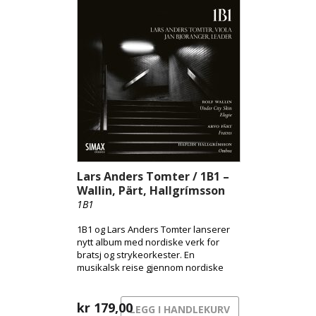
Hardanger, samt sanger med tekster
av norske lyrikere, fremført av
Solveig Andsnes med Leif Ove
Andsnes som akkompagnatør.
Samlet gir utgivelsen et rikt og
helhetlig bilde av Tveitts unike
tonespråk, der norsk folkemusikk
møter europeisk modernisme.
Lars Anders Tomter / 1B1 –
Wallin, Pärt, Hallgrímsson
1B1
1B1 og Lars Anders Tomter lanserer
nytt album med nordiske verk for
bratsj og strykeorkester. En
musikalsk reise gjennom nordiske
uttrykk – fra byens pulserende
overflate til skyggenes landskap og
sorgens stille sang.
kr
179,00
LEGG I HANDLEKURV