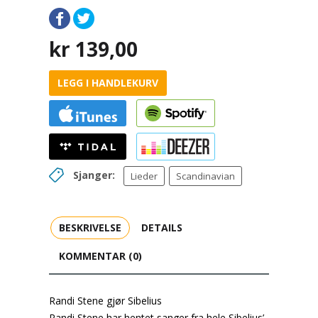
kr
139,00
LEGG I HANDLEKURV
Sjanger:
Lieder
Scandinavian
BESKRIVELSE
DETAILS
KOMMENTAR (0)
Randi Stene gjør Sibelius
Randi Stene har hentet sanger fra hele Sibelius’