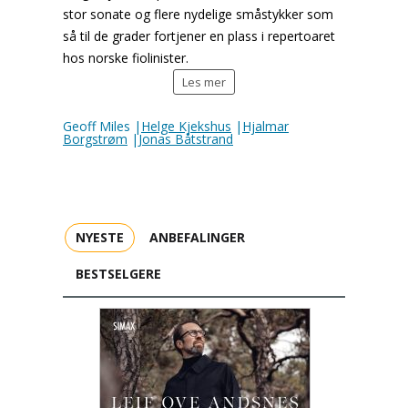
stor sonate og flere nydelige småstykker som
så til de grader fortjener en plass i repertoaret
hos norske fiolinister.
Les mer
Geoff Miles |
Helge Kjekshus
|
Hjalmar
Borgstrøm
|
Jonas Båtstrand
NYESTE
ANBEFALINGER
BESTSELGERE