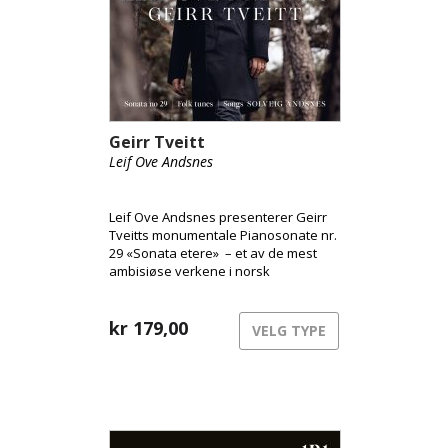
Geirr Tveitt
Leif Ove Andsnes
Leif Ove Andsnes presenterer Geirr
Tveitts monumentale Pianosonate nr.
29 «Sonata etere» – et av de mest
ambisiøse verkene i norsk
musikkhistorie og den eneste av
Tveitts 36 pianosonater som
overlevde den katastrofale brannen i
kr
179,00
VELG TYPE
1970. Innspillingen, gjort i St. Jude-on-
the-Hill i London, er resultatet av et
nært kunstnerisk arbeid med verket
over flere år. Albumet rommer også
et utvalg fra Femti folkatonar fråo
Hardanger, samt sanger med tekster