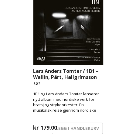
av norske lyrikere, fremført av
Solveig Andsnes med Leif Ove
Andsnes som akkompagnatør.
Samlet gir utgivelsen et rikt og
helhetlig bilde av Tveitts unike
tonespråk, der norsk folkemusikk
møter europeisk modernisme.
Lars Anders Tomter / 1B1 –
Wallin, Pärt, Hallgrímsson
1B1
1B1 og Lars Anders Tomter lanserer
nytt album med nordiske verk for
bratsj og strykeorkester. En
musikalsk reise gjennom nordiske
uttrykk – fra byens pulserende
overflate til skyggenes landskap og
sorgens stille sang.
kr
179,00
LEGG I HANDLEKURV