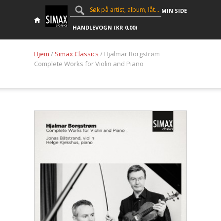
MIN SIDE
HANDLEVOGN (
KR
0,00
)
Hjem
/
Simax Classics
/ Hjalmar Borgstrøm
Complete Works for Violin and Piano