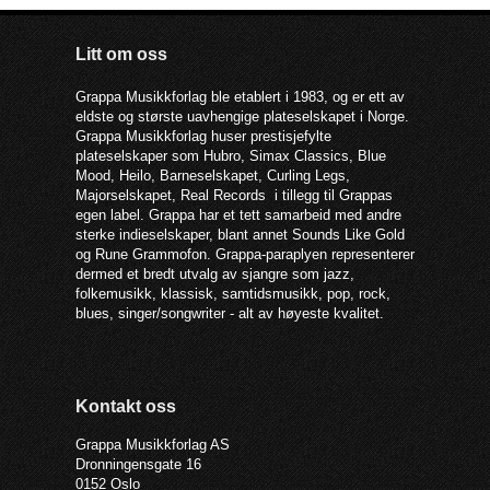
Litt om oss
Grappa Musikkforlag ble etablert i 1983, og er ett av
eldste og største uavhengige plateselskapet i Norge.
Grappa Musikkforlag huser prestisjefylte
plateselskaper som Hubro, Simax Classics, Blue
Mood, Heilo, Barneselskapet, Curling Legs,
Majorselskapet, Real Records i tillegg til Grappas
egen label. Grappa har et tett samarbeid med andre
sterke indieselskaper, blant annet Sounds Like Gold
og Rune Grammofon. Grappa-paraplyen representerer
dermed et bredt utvalg av sjangre som jazz,
folkemusikk, klassisk, samtidsmusikk, pop, rock,
blues, singer/songwriter - alt av høyeste kvalitet.
Kontakt oss
Grappa Musikkforlag AS
Dronningensgate 16
0152 Oslo