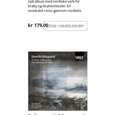
nytt album med nordiske verk for
bratsj og strykeorkester. En
musikalsk reise gjennom nordiske
uttrykk – fra byens pulserende
overflate til skyggenes landskap og
sorgens stille sang.
kr
179,00
LEGG I HANDLEKURV