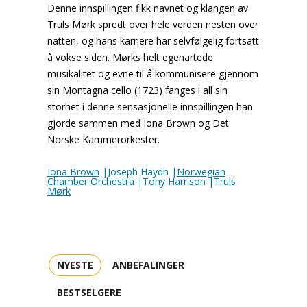
Denne innspillingen fikk navnet og klangen av
Truls Mørk spredt over hele verden nesten over
natten, og hans karriere har selvfølgelig fortsatt
å vokse siden. Mørks helt egenartede
musikalitet og evne til å kommunisere gjennom
sin Montagna cello (1723) fanges i all sin
storhet i denne sensasjonelle innspillingen han
gjorde sammen med Iona Brown og Det
Norske Kammerorkester.
Iona Brown
|Joseph Haydn |
Norwegian
Chamber Orchestra
|
Tony Harrison
|
Truls
Mørk
NYESTE
ANBEFALINGER
BESTSELGERE