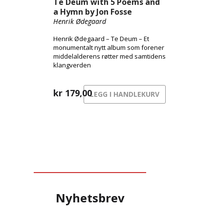
Te Deum with 5 Poems and
a Hymn by Jon Fosse
Henrik Ødegaard
Henrik Ødegaard – Te Deum – Et
monumentalt nytt album som forener
middelalderens røtter med samtidens
klangverden
kr
179,00
LEGG I HANDLEKURV
Nyhetsbrev