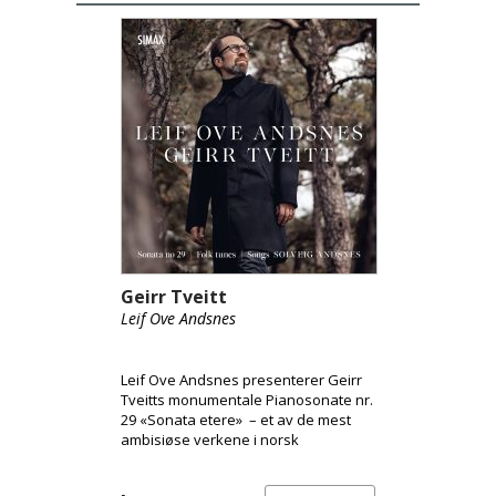
Geirr Tveitt
Leif Ove Andsnes
Leif Ove Andsnes presenterer Geirr
Tveitts monumentale Pianosonate nr.
29 «Sonata etere» – et av de mest
ambisiøse verkene i norsk
musikkhistorie og den eneste av
Tveitts 36 pianosonater som