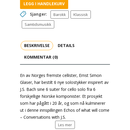
LEGG I HANDLEKURV
Sjanger:
Barokk
Klassisk
Samtidsmusikk
BESKRIVELSE
DETAILS
KOMMENTAR (0)
En av Norges fremste cellister, Ernst Simon
Glaser, har bestilt 6 nye solostykker inspirert av
J.S. Bach sine 6 suiter for cello solo fra 6
forskjellige Norske komponister. Et prosjekt
som har pågått i 20 år, og som nå kulminerer
ut i denne innspillingen
Echos
of
what
will
come
–
Conversations
with
J.S
.
Les mer