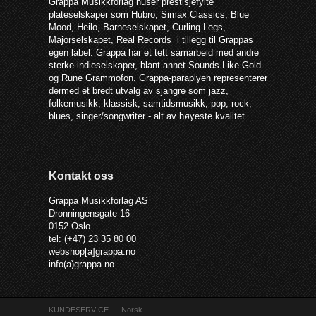
Grappa Musikkforlag huser prestisjefylte
plateselskaper som Hubro, Simax Classics, Blue
Mood, Heilo, Barneselskapet, Curling Legs,
Majorselskapet, Real Records i tillegg til Grappas
egen label. Grappa har et tett samarbeid med andre
sterke indieselskaper, blant annet Sounds Like Gold
og Rune Grammofon. Grappa-paraplyen representerer
dermed et bredt utvalg av sjangre som jazz,
folkemusikk, klassisk, samtidsmusikk, pop, rock,
blues, singer/songwriter - alt av høyeste kvalitet.
Kontakt oss
Grappa Musikkforlag AS
Dronningensgate 16
0152 Oslo
tel: (+47) 23 35 80 00
webshop[a]grappa.no
info(a)grappa.no
KUNDESERVICE
Norsk