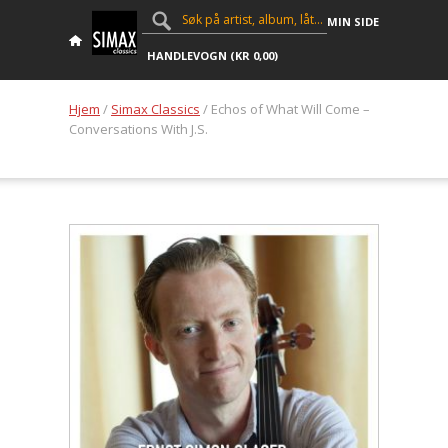
MIN SIDE
HANDLEVOGN (
KR
0,00
)
Hjem
/
Simax Classics
/ Echos of What Will Come –
Conversations With J.S.