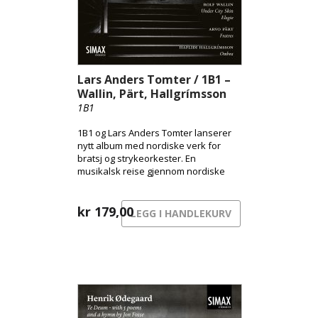
Lars Anders Tomter / 1B1 –
Wallin, Pärt, Hallgrímsson
1B1
1B1 og Lars Anders Tomter lanserer
nytt album med nordiske verk for
bratsj og strykeorkester. En
musikalsk reise gjennom nordiske
uttrykk – fra byens pulserende
overflate til skyggenes landskap og
sorgens stille sang.
kr
179,00
LEGG I HANDLEKURV