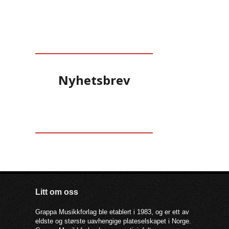
Nyhetsbrev
Litt om oss
Grappa Musikkforlag ble etablert i 1983, og er ett av
eldste og største uavhengige plateselskapet i Norge.