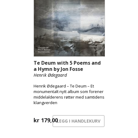
Te Deum with 5 Poems and
a Hymn by Jon Fosse
Henrik Ødegaard
Henrik Ødegaard – Te Deum – Et
monumentalt nytt album som forener
middelalderens røtter med samtidens
klangverden
kr
179,00
LEGG I HANDLEKURV