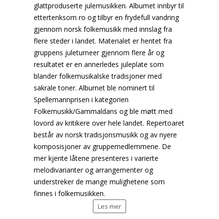
glattproduserte julemusikken. Albumet innbyr til
ettertenksom ro og tilbyr en frydefull vandring
gjennom norsk folkemusikk med innslag fra
flere steder i landet. Materialet er hentet fra
gruppens juleturneer gjennom flere år og
resultatet er en annerledes juleplate som
blander folkemusikalske tradisjoner med
sakrale toner. Albumet ble nominert til
Spellemannprisen i kategorien
Folkemusikk/Gammaldans og ble møtt med
lovord av kritikere over hele landet. Repertoaret
består av norsk tradisjonsmusikk og av nyere
komposisjoner av gruppemedlemmene. De
mer kjente låtene presenteres i varierte
melodivarianter og arrangementer og
understreker de mange mulighetene som
finnes i folkemusikken.
Les mer