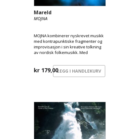
Mareld
MOJNA
MOJNA kombinerer nyskrevet musikk
med kontrapunktiske fragmenter og
improvisasjon i sin kreative tolkning
av nordisk folkemusikk. Med
fingerstyle-gitar, hardingfele og
klarinett/bassklarinett skaper de et
særegent lydlandskap som har blitt
kr
179,00
LEGG I HANDLEKURV
deres signatur.