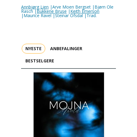
Annbjørg Lien
|Arve Moen Bergset |Bjørn Ole
Rasch |
Bukkene Bruse
|
Keith Emerson
|Maurice Ravel |Steinar Ofsdal |Trad.
NYESTE
ANBEFALINGER
BESTSELGERE