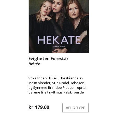
Evigheten Forestår
Hekate
Vokaltrioen HEKATE, beståande av
Malin Alander, Silje Risdal Liahagen
og Synnøve Brøndbo Plassen, opnar
dørene til eit nytt musikalsk rom der
urgamal kraft møter moderne
klubbenergi.
kr
179,00
VELG TYPE