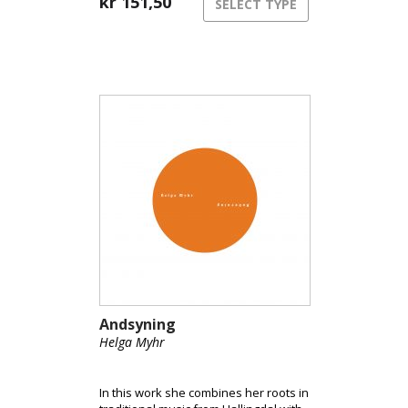
kr
151,50
SELECT TYPE
Andsyning
Helga Myhr
In this work she combines her roots in