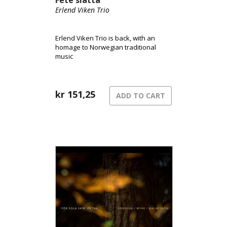
Fete slåtta
Erlend Viken Trio
Erlend Viken Trio is back, with an
homage to Norwegian traditional
music
kr
151,25
ADD TO CART