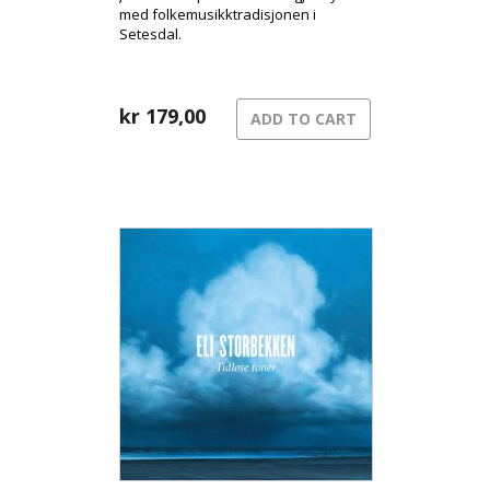
med folkemusikktradisjonen i
Setesdal.
kr
179,00
ADD TO CART