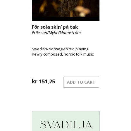
För sola skin’ på tak
Eriksson/Myhr/Malmström
Swedish/Norwegian trio playing
newly composed, nordic folk music
kr
151,25
ADD TO CART