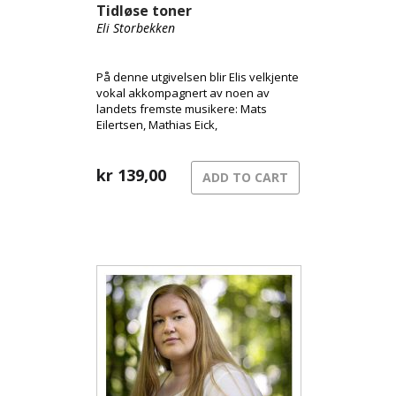
Tidløse toner
Eli Storbekken
På denne utgivelsen blir Elis velkjente
vokal akkompagnert av noen av
landets fremste musikere: Mats
Eilertsen, Mathias Eick,
Andreas Ulvo, Harpreet Bansal og
Helge Norbakken. Dette resulterer i
en magisk sammensmelting av
kr
139,00
ADD TO CART
norske folketoner og jazz.