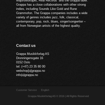
Majorselskapet, Real Records and the Grappa label.
Grappa has a close collaborations with other strong
indies, including Sounds Like Gold and Rune
Grammofon. The Grappa companies includes a wide
variety of genres includes jazz, folk, classical,
contemporary, pop, rock, blues, singer/songwriter –
all from Norwegian artists of the highest quality.
Contact us
Grappa Musikkforlag AS
Dronningensgate 16
0152 Oslo
tel: (+47) 23 35 80 00
webshop[a]grappa.no
info(a)grappa.no
Customer Service
English
Grappa Musikkforlag AS © 2016 | All Rights Reserved