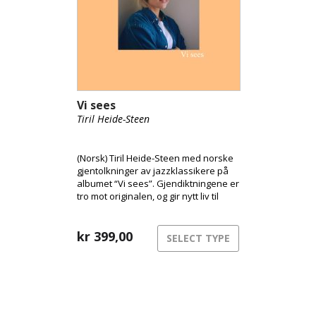
Vi sees
Tiril Heide-Steen
(Norsk) Tiril Heide-Steen med norske
gjentolkninger av jazzklassikere på
albumet “Vi sees”. Gjendiktningene er
tro mot originalen, og gir nytt liv til
klassikerne. Tiril er vokst opp i et
hjem preget av musikk og kultur, og
jazz var definerende fra ung alder.
kr
399,00
SELECT TYPE
Med pappa Harald Heide Steen Jr
som var lidenskapelig opptatt av jazz,
ble hun tidlig introdusert for ulike
standardlåter. Tiril har i samarbeid
med singer-songwriter Karen
Musæus gjort gjendiktning.