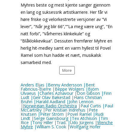
Myhres beste og mest kjente sanger gjennom
en lang og suksessrik artistkarriere. Her får vi
høre friske og velorkestrerte versjoner av “Vi
lever”, “Når jeg blir 66”,“”La meg være ung”, “En
natt forbi”, “Vårherres klinkekule” og
“Blåklokkevikua”. Dessuten fremfører Myhre en
herlig hit-medley samt en varm hyllest til Povel
Ramel som hun hadde et nært, musikalsk
samarbeid med.
More
Anders Eljas |Benny Andersson |Bent
Fabricius-Bjerre |Beppe Wolgers |Björn
Ulvaeus |Charles Aznavour |Don Gibson |Finn
Ludt |Geir Olav Bøkestad |Hans Christian
Bruhn |Harald Aadland |John Lennon
|
Norwegian Radio Orchestra
|Paul Curtis |Paul
McCartney |Per Kristian Indrehus |Pete
Knutsen |Peter Ström |Povel Ramel |Rudi
Lindt |Serge Gainsbourg |Tex Atchison |Tim
Rice |Tony Hiller |Trad. |Udo Jürgens |
Wenche
Myhre
|William S. Cook |Wolfgang Hofer