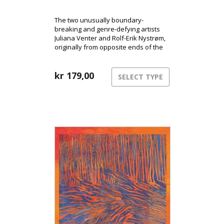
The two unusually boundary-
breaking and genre-defying artists
Juliana Venter and Rolf-Erik Nystrøm,
originally from opposite ends of the
globe, are releasing their long-
awaited debut album Kassandra.
Here, the duo takes us into their
kr
179,00
SELECT TYPE
unique musical universe and
presents their years-long
collaboration and intimate interplay
between voice and saxophone.