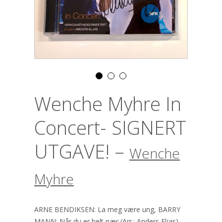
Wenche Myhre In
Concert- SIGNERT
UTGAVE! –
Wenche
Myhre
ARNE BENDIKSEN: La meg være ung, BARRY
MANN: Når du er helt nær (Arr.: Anders Eljas),