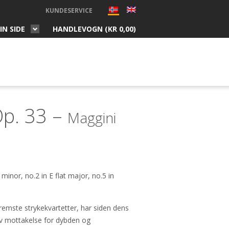
KUNDESERVICE
IN SIDE
HANDLEVOGN (
KR
0,00
)
Op. 33 –
Maggini
minor, no.2 in E flat major, no.5 in
emste strykekvartetter, har siden dens
iv mottakelse for dybden og