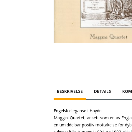
BESKRIVELSE
DETAILS
KOM
Engelsk eleganse i Haydn
Maggini Quartet, ansett som en av Engla
en umiddelbar positiv mottakelse for dy
suksessfulle turneer i 1991 og 1992 gikk k