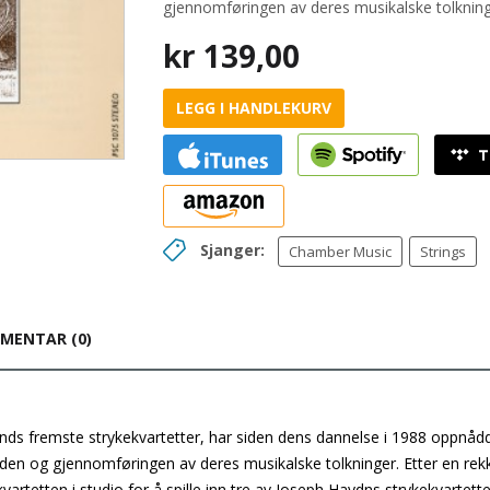
gjennomføringen av deres musikalske tolkning
kr
139,00
LEGG I HANDLEKURV
Sjanger:
Chamber Music
Strings
MENTAR (0)
nds fremste strykekvartetter, har siden dens dannelse i 1988 oppnåd
bden og gjennomføringen av deres musikalske tolkninger. Etter en rek
vartetten i studio for å spille inn tre av Joseph Haydns strykekvartette