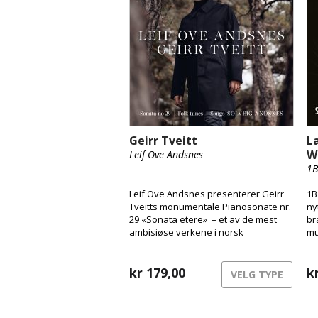
Geirr Tveitt
L
W
Leif Ove Andsnes
1B
Leif Ove Andsnes presenterer Geirr
1B
Tveitts monumentale Pianosonate nr.
ny
29 «Sonata etere» – et av de mest
br
ambisiøse verkene i norsk
mu
musikkhistorie og den eneste av
ut
Tveitts 36 pianosonater som
ov
overlevde den katastrofale brannen i
kr
179,00
so
k
VELG TYPE
1970. Innspillingen, gjort i St. Jude-on-
the-Hill i London, er resultatet av et
nært kunstnerisk arbeid med verket