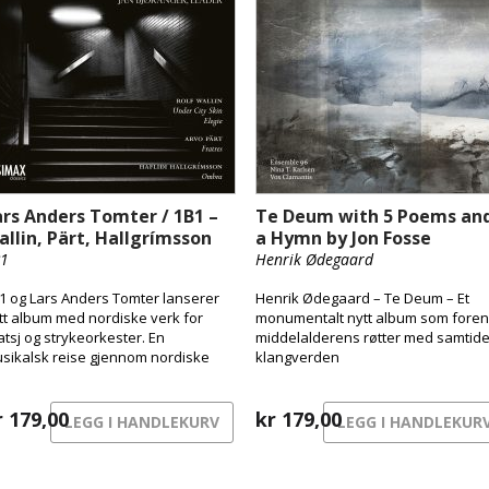
ars Anders Tomter / 1B1 –
Te Deum with 5 Poems an
allin, Pärt, Hallgrímsson
a Hymn by Jon Fosse
1
Henrik Ødegaard
1 og Lars Anders Tomter lanserer
Henrik Ødegaard – Te Deum – Et
tt album med nordiske verk for
monumentalt nytt album som foren
atsj og strykeorkester. En
middelalderens røtter med samtid
sikalsk reise gjennom nordiske
klangverden
trykk – fra byens pulserende
erflate til skyggenes landskap og
rgens stille sang.
r
179,00
kr
179,00
LEGG I HANDLEKURV
LEGG I HANDLEKUR