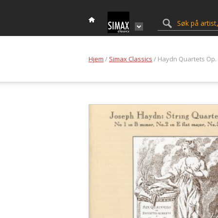
Hjem
/
Simax Classics
/ Haydn Quartets Op.