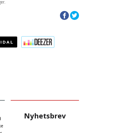
er.
Nyhetsbrev
d
ke
r