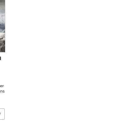
d
er
ens
V