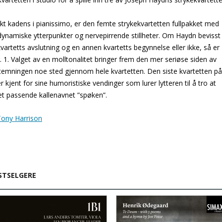
t kadens i pianissimo, er den femte strykekvartetten fullpakket med
ynamiske ytterpunkter og nervepirrende stillheter. Om Haydn bevisst
artetts avslutning og en annen kvartetts begynnelse eller ikke, så er
nr. 1. Valget av en molltonalitet bringer frem den mer seriøse siden av
stemningen noe sted gjennom hele kvartetten. Den siste kvartetten på
er kjent for sine humoristiske vendinger som lurer lytteren til å tro at
det passende kallenavnet ”spøken”.
Tony Harrison
STSELGERE