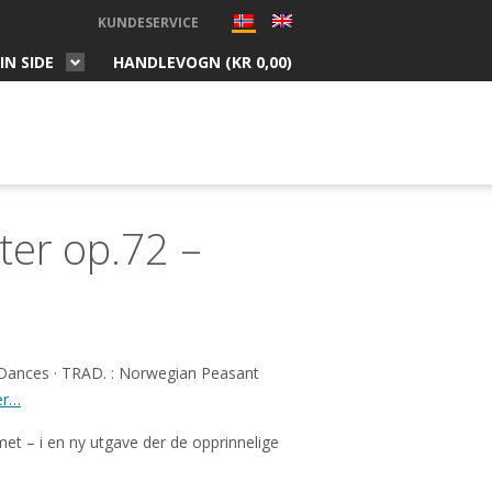
KUNDESERVICE
IN SIDE
HANDLEVOGN (
KR
0,00
)
tter op.72 –
Dances · TRAD. : Norwegian Peasant
er…
met – i en ny utgave der de opprinnelige