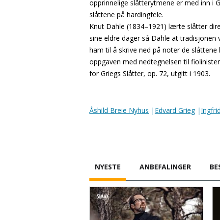
opprinnelige slåtterytmene er med inn i 
slåttene på hardingfele.
Knut Dahle (1834–1921) lærte slåtter di
sine eldre dager så Dahle at tradisjonen 
ham til å skrive ned på noter de slåttene
oppgaven med nedtegnelsen til fioliniste
for Griegs Slåtter, op. 72, utgitt i 1903.
Åshild Breie Nyhus
|
Edvard Grieg
|
Ingfr
NYESTE
ANBEFALINGER
BE