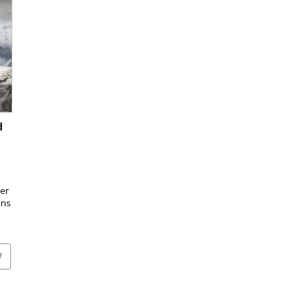
d
er
ens
V