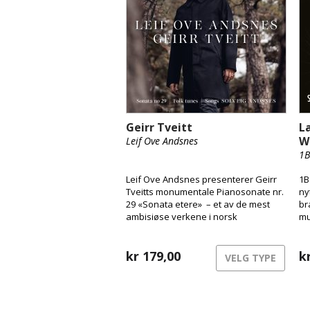
Geirr Tveitt
L
W
Leif Ove Andsnes
1B
Leif Ove Andsnes presenterer Geirr
1B
Tveitts monumentale Pianosonate nr.
ny
29 «Sonata etere» – et av de mest
br
ambisiøse verkene i norsk
mu
musikkhistorie og den eneste av
ut
Tveitts 36 pianosonater som
ov
overlevde den katastrofale brannen i
kr
179,00
so
k
VELG TYPE
1970. Innspillingen, gjort i St. Jude-on-
the-Hill i London, er resultatet av et
nært kunstnerisk arbeid med verket
over flere år. Albumet rommer også