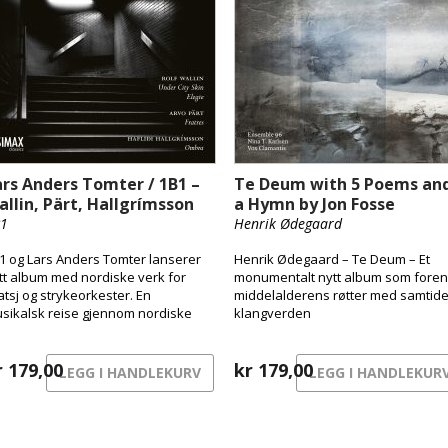
ars Anders Tomter / 1B1 –
Te Deum with 5 Poems an
allin, Pärt, Hallgrímsson
a Hymn by Jon Fosse
1
Henrik Ødegaard
1 og Lars Anders Tomter lanserer
Henrik Ødegaard – Te Deum – Et
tt album med nordiske verk for
monumentalt nytt album som foren
atsj og strykeorkester. En
middelalderens røtter med samtid
sikalsk reise gjennom nordiske
klangverden
trykk – fra byens pulserende
erflate til skyggenes landskap og
rgens stille sang.
r
179,00
kr
179,00
LEGG I HANDLEKURV
LEGG I HANDLEKUR