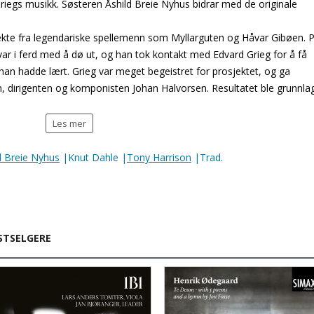
Griegs musikk. Søsteren Åshild Breie Nyhus bidrar med de originale
rekte fra legendariske spellemenn som Myllarguten og Håvar Gibøen. 
var i ferd med å dø ut, og han tok kontakt med Edvard Grieg for å få
 han hadde lært. Grieg var meget begeistret for prosjektet, og ga
n, dirigenten og komponisten Johan Halvorsen. Resultatet ble grunnla
Les mer
id Breie Nyhus
|Knut Dahle |
Tony Harrison
|Trad.
STSELGERE