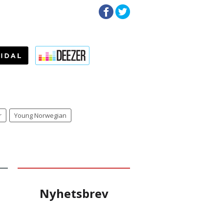
r
Young Norwegian
Nyhetsbrev