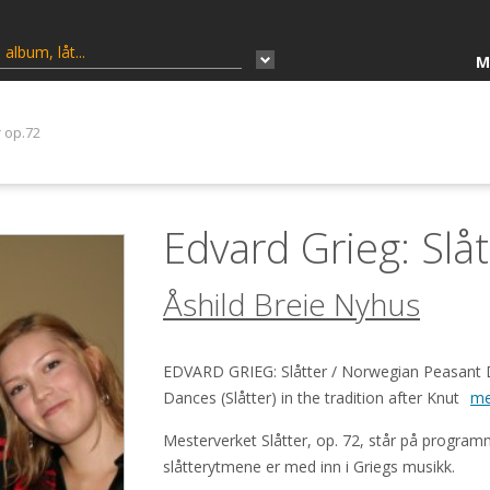
M
r op.72
Edvard Grieg: Slå
Åshild Breie Nyhus
EDVARD GRIEG: Slåtter / Norwegian Peasant 
Dances (Slåtter) in the tradition after Knut
m
Mesterverket Slåtter, op. 72, står på program
slåtterytmene er med inn i Griegs musikk.