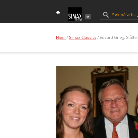
Hjem
/
Simax Classics
/ Edvard Grieg: Slåtte