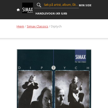
MIN SIDE
HANDLEVOGN (
KR
0,00
)
Hjem
/
Simax Classics
/ Diptych