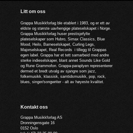
Litt om oss
Grappa Musikkforlag ble etablert i 1983, og er ett av
eldste og største uavhengige plateselskapet i Norge.
Grappa Musikkforlag huser prestisjefylte
plateselskaper som Hubro, Simax Classics, Blue
Mood, Heilo, Barneselskapet, Curling Legs,
Majorselskapet, Real Records i tillegg til Grappas
egen label. Grappa har et tett samarbeid med andre
sterke indieselskaper, blant annet Sounds Like Gold
og Rune Grammofon. Grappa-paraplyen representerer
dermed et bredt utvalg av sjangre som jazz,
folkemusikk, klassisk, samtidsmusikk, pop, rock,
blues, singer/songwriter - alt av høyeste kvalitet.
Kontakt oss
Grappa Musikkforlag AS
Dronningensgate 16
0152 Oslo