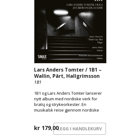
Solveig Andsnes med Leif Ove
Andsnes som akkompagnatør.
Samlet gir utgivelsen et rikt og
helhetlig bilde av Tveitts unike
tonespråk, der norsk folkemusikk
møter europeisk modernisme.
Lars Anders Tomter / 1B1 –
Wallin, Pärt, Hallgrímsson
1B1
1B1 og Lars Anders Tomter lanserer
nytt album med nordiske verk for
bratsj og strykeorkester. En
musikalsk reise gjennom nordiske
uttrykk – fra byens pulserende
overflate til skyggenes landskap og
sorgens stille sang.
kr
179,00
LEGG I HANDLEKURV