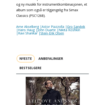
og ny musikk for instrumentkombinasjonen, et
album som også er tilgjengelig fra Simax
Classics (PSC1268).
Arne Akselberg |Astor Piazzolla |
Gro Sandvik
|Hans Haug |John Duarte |Nikita Koshkin
|Ravi Shankar |
Stein-Erik Olsen
NYESTE
ANBEFALINGER
BESTSELGERE