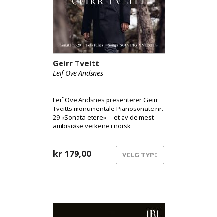
Geirr Tveitt
Leif Ove Andsnes
Leif Ove Andsnes presenterer Geirr
Tveitts monumentale Pianosonate nr.
29 «Sonata etere» – et av de mest
ambisiøse verkene i norsk
musikkhistorie og den eneste av
Tveitts 36 pianosonater som
overlevde den katastrofale brannen i
kr
179,00
VELG TYPE
1970. Innspillingen, gjort i St. Jude-on-
the-Hill i London, er resultatet av et
nært kunstnerisk arbeid med verket
over flere år. Albumet rommer også
et utvalg fra Femti folkatonar fråo
Hardanger, samt sanger med tekster
av norske lyrikere, fremført av