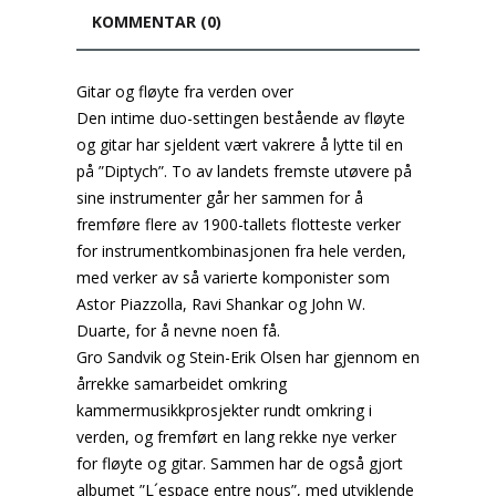
KOMMENTAR (0)
Gitar og fløyte fra verden over
Den intime duo-settingen bestående av fløyte
og gitar har sjeldent vært vakrere å lytte til en
på ”Diptych”. To av landets fremste utøvere på
sine instrumenter går her sammen for å
fremføre flere av 1900-tallets flotteste verker
for instrumentkombinasjonen fra hele verden,
med verker av så varierte komponister som
Astor Piazzolla, Ravi Shankar og John W.
Duarte, for å nevne noen få.
Gro Sandvik og Stein-Erik Olsen har gjennom en
årrekke samarbeidet omkring
kammermusikkprosjekter rundt omkring i
verden, og fremført en lang rekke nye verker
for fløyte og gitar. Sammen har de også gjort
albumet ”L´espace entre nous”, med utviklende