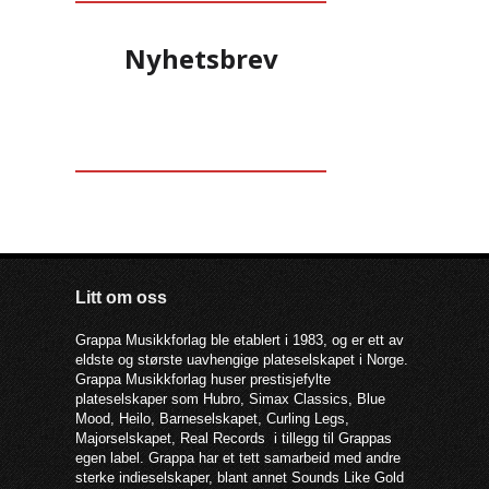
Nyhetsbrev
Litt om oss
Grappa Musikkforlag ble etablert i 1983, og er ett av
eldste og største uavhengige plateselskapet i Norge.
Grappa Musikkforlag huser prestisjefylte
plateselskaper som Hubro, Simax Classics, Blue
Mood, Heilo, Barneselskapet, Curling Legs,
Majorselskapet, Real Records i tillegg til Grappas
egen label. Grappa har et tett samarbeid med andre
sterke indieselskaper, blant annet Sounds Like Gold