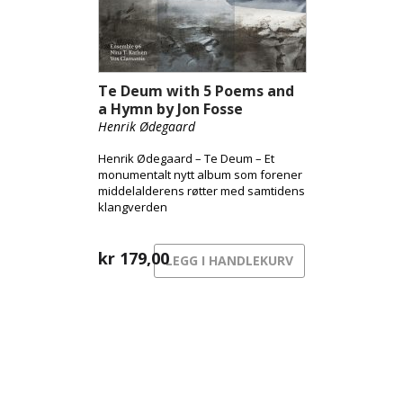
Te Deum with 5 Poems and
a Hymn by Jon Fosse
Henrik Ødegaard
Henrik Ødegaard – Te Deum – Et
monumentalt nytt album som forener
middelalderens røtter med samtidens
klangverden
kr
179,00
LEGG I HANDLEKURV