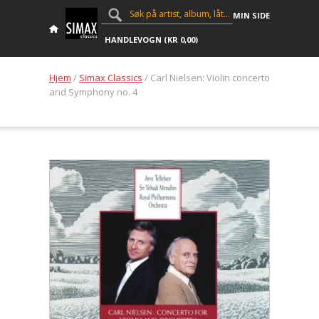
MIN SIDE
HANDLEVOGN (
KR
0,00
)
Hjem
/
Simax Classics
/ Carl Nielsen: Violin concerto
and Symphony no. 4