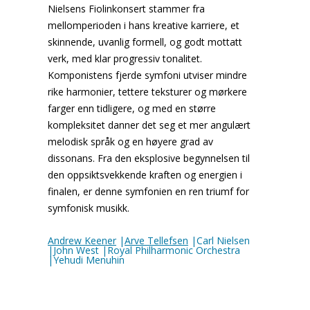
Nielsens Fiolinkonsert stammer fra
mellomperioden i hans kreative karriere, et
skinnende, uvanlig formell, og godt mottatt
verk, med klar progressiv tonalitet.
Komponistens fjerde symfoni utviser mindre
rike harmonier, tettere teksturer og mørkere
farger enn tidligere, og med en større
kompleksitet danner det seg et mer angulært
melodisk språk og en høyere grad av
dissonans. Fra den eksplosive begynnelsen til
den oppsiktsvekkende kraften og energien i
finalen, er denne symfonien en ren triumf for
symfonisk musikk.
Andrew Keener
|
Arve Tellefsen
|Carl Nielsen
|John West |Royal Philharmonic Orchestra
|Yehudi Menuhin