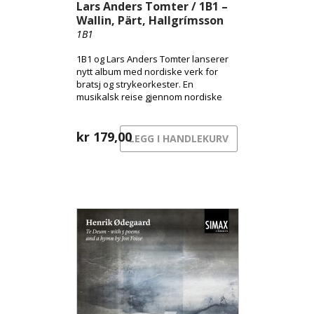
Lars Anders Tomter / 1B1 –
Wallin, Pärt, Hallgrímsson
1B1
1B1 og Lars Anders Tomter lanserer
nytt album med nordiske verk for
bratsj og strykeorkester. En
musikalsk reise gjennom nordiske
uttrykk – fra byens pulserende
overflate til skyggenes landskap og
sorgens stille sang.
kr
179,00
LEGG I HANDLEKURV