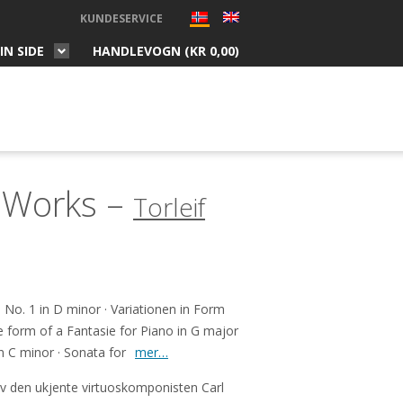
KUNDESERVICE
IN SIDE
HANDLEVOGN (
KR
0,00
)
o Works –
Torleif
o. 1 in D minor · Variationen in Form
he form of a Fantasie for Piano in G major
in C minor · Sonata for
mer…
av den ukjente virtuoskomponisten Carl