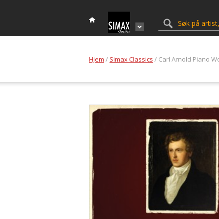
Hjem
/
Simax Classics
/ Carl Arnold Piano W