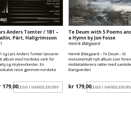
ars Anders Tomter / 1B1 –
Te Deum with 5 Poems an
allin, Pärt, Hallgrímsson
a Hymn by Jon Fosse
1
Henrik Ødegaard
1 og Lars Anders Tomter lanserer
Henrik Ødegaard – Te Deum – Et
tt album med nordiske verk for
monumentalt nytt album som foren
atsj og strykeorkester. En
middelalderens røtter med samtid
sikalsk reise gjennom nordiske
klangverden
trykk – fra byens pulserende
erflate til skyggenes landskap og
rgens stille sang.
r
179,00
kr
179,00
LEGG I HANDLEKURV
LEGG I HANDLEKUR