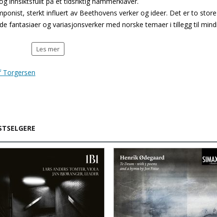
g innsiktsfullt på et tidsriktig hammerklaver.
mponist, sterkt influert av Beethovens verker og ideer. Det er to store
de fantasiaer og variasjonsverker med norske temaer i tillegg til mind
Les mer
f Torgersen
STSELGERE