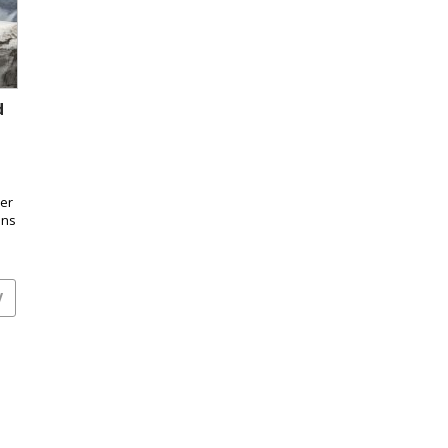
d
er
ens
V