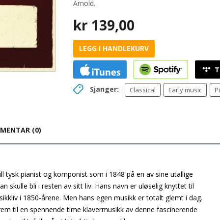
Arnold.
kr
139,00
LEGG I HANDLEKURV
Sjanger:
Classical
Early music
P
MENTAR (0)
l tysk pianist og komponist som i 1848 på en av sine utallige
 skulle bli i resten av sitt liv. Hans navn er uløselig knyttet til
ikkliv i 1850-årene. Men hans egen musikk er totalt glemt i dag.
 frem til en spennende time klavermusikk av denne fascinerende