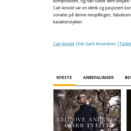
komponisten, og han tolker dem briljant o
Carl Arnold var en idérik og pasjonert ko
sonater på denne innspillingen, fabuleren
karakterstykker.
Carl Arnold
|Erik Gard Amundsen |
Torlei
NYESTE
ANBEFALINGER
BE