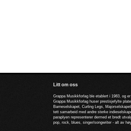
Litt om oss
Grappa Musikkforlag ble etablert i 1983, og er
Grappa Musikkforlag huser prestisjefylte pla
Barneselskapet, Curling Legs, Majorselskapet,
tett samarbeid med andre sterke indieselska
paraplyen representerer dermed et bredt utva
pop, rock, blues, singer/songwriter - alt av hø