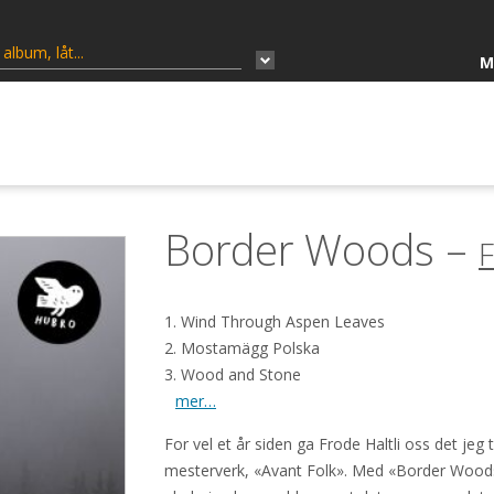
M
Border Woods –
F
1. Wind Through Aspen Leaves
2. Mostamägg Polska
3. Wood and Stone
mer…
For vel et år siden ga Frode Haltli oss det jeg 
mesterverk, «Avant Folk». Med «Border Woo