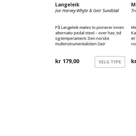
Langeleik
M
Joe Harvey-Whyte & Geir Sundstøl
Tr
På Langeleik møtes to pionerer innen
Me
alternativ pedal steel – over hav, tid
Ka
og temperament. Den norske
et
multiinstrumentalisten Geir
no
Sundstøl og den London-baserte
dr
pedal steel-gitaristen Joe Harvey-
tr
Whyte forener instrumentets
kr
179,00
ut
k
VELG TYPE
svevende klang med feltopptak,
fo
ambiente droner og gamle synther.
Tr
Resultatet er et lydbilde som føles
ve
like flytende og levende som elvene
ve
som inspirerte det.