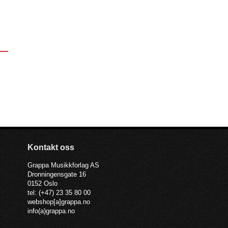
Kontakt oss
Grappa Musikkforlag AS
Dronningensgate 16
0152 Oslo
tel: (+47) 23 35 80 00
webshop[a]grappa.no
info(a)grappa.no