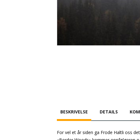
BESKRIVELSE
DETAILS
KOM
For vel et år siden ga Frode Haltli oss de
«Border Woods» kommer oppfølgeren og 