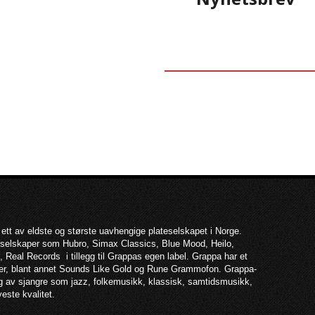
 ett av eldste og største uavhengige plateselskapet i Norge.
teselskaper som Hubro, Simax Classics, Blue Mood, Heilo,
 Real Records i tillegg til Grappas egen label. Grappa har et
per, blant annet Sounds Like Gold og Rune Grammofon. Grappa-
lg av sjangre som jazz, folkemusikk, klassisk, samtidsmusikk,
yeste kvalitet.