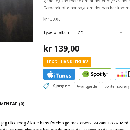
glede jeg kan melde om at det er mye av det
Garbarek ofte har sagt om det han har komm
kr
139,00
Type of album
kr
139,00
LEGG I HANDLEKURV
Sjanger:
Avantgarde
contemporary
MENTAR (0)
t jeg tillot meg å kalle hans foreløpige mesterverk, «Avant Folk». Med
det er med glede jeg kan melde om at det er mye av det samme,