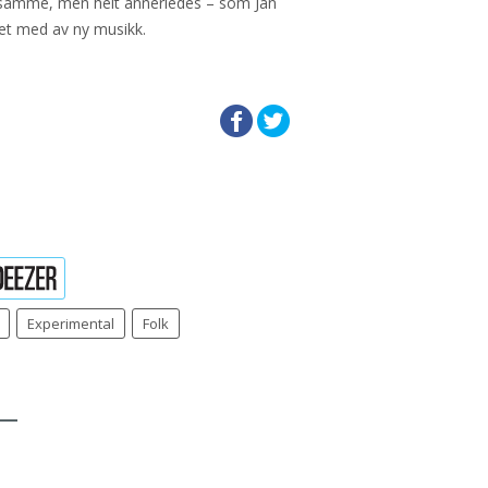
 samme, men helt annerledes – som Jan
et med av ny musikk.
Experimental
Folk