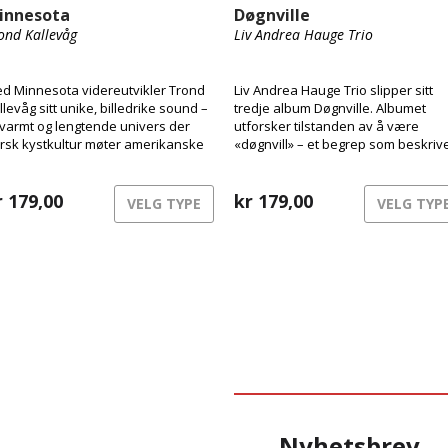
innesota
Døgnville
ond Kallevåg
Liv Andrea Hauge Trio
d Minnesota videreutvikler Trond
Liv Andrea Hauge Trio slipper sitt
llevåg sitt unike, billedrike sound –
tredje album Døgnville. Albumet
 varmt og lengtende univers der
utforsker tilstanden av å være
rsk kystkultur møter amerikanske
«døgnvill» – et begrep som beskriv
ømmer. Inspirert av
følelsen av å være ute av takt med 
adisjonsmusikk, jazz, ambient folk,
og virkelighet, som ved jetlag eller
vandringsfortellinger og sjeldne
r
179,00
søvnløshet. Musikken beveger seg 
kr
179,00
VELG TYPE
VELG TYP
tografier fra et kunstneropphold på
dette rommet mellom struktur og
æna, vever han musikk med røtter i
frihet, bevissthet og drøm
st – men med blikket vendt
stover.
Nyhetsbrev