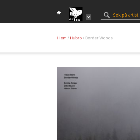
Hjem
/
Hubro
/ Border Woods