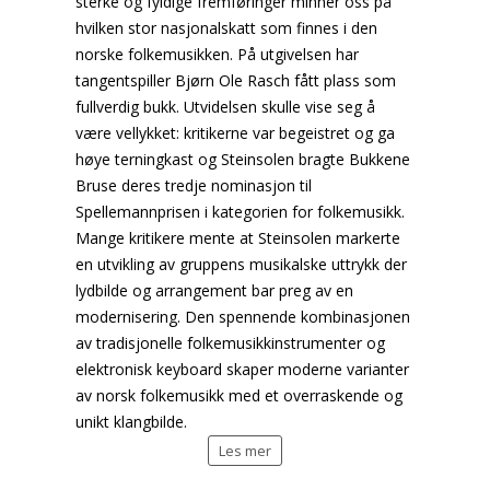
sterke og fyldige fremføringer minner oss på
hvilken stor nasjonalskatt som finnes i den
norske folkemusikken. På utgivelsen har
tangentspiller Bjørn Ole Rasch fått plass som
fullverdig bukk. Utvidelsen skulle vise seg å
være vellykket: kritikerne var begeistret og ga
høye terningkast og Steinsolen bragte Bukkene
Bruse deres tredje nominasjon til
Spellemannprisen i kategorien for folkemusikk.
Mange kritikere mente at Steinsolen markerte
en utvikling av gruppens musikalske uttrykk der
lydbilde og arrangement bar preg av en
modernisering. Den spennende kombinasjonen
av tradisjonelle folkemusikkinstrumenter og
elektronisk keyboard skaper moderne varianter
av norsk folkemusikk med et overraskende og
unikt klangbilde.
Les mer