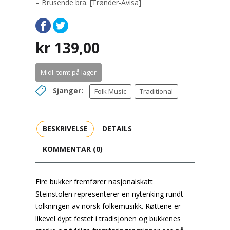
– Brusende bra. [Trønder-Avisa]
kr
139,00
Midl. tomt på lager
Sjanger:
Folk Music
Traditional
BESKRIVELSE
DETAILS
KOMMENTAR (0)
Fire bukker fremfører nasjonalskatt
Steinstolen representerer en nytenking rundt
tolkningen av norsk folkemusikk. Røttene er
likevel dypt festet i tradisjonen og bukkenes