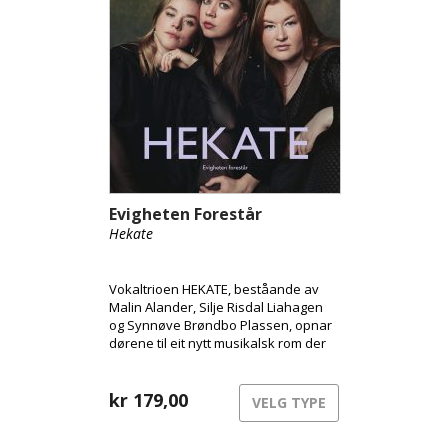
Evigheten Forestår
Hekate
Vokaltrioen HEKATE, beståande av
Malin Alander, Silje Risdal Liahagen
og Synnøve Brøndbo Plassen, opnar
dørene til eit nytt musikalsk rom der
urgamal kraft møter moderne
klubbenergi.
kr
179,00
VELG TYPE