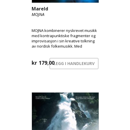
Mareld
MOJNA
MOJNA kombinerer nyskrevet musikk
med kontrapunktiske fragmenter og
improvisasjon i sin kreative tolkning
av nordisk folkemusikk. Med
fingerstyle-gitar, hardingfele og
klarinett/bassklarinett skaper de et
særegent lydlandskap som har blitt
kr
179,00
LEGG I HANDLEKURV
deres signatur.