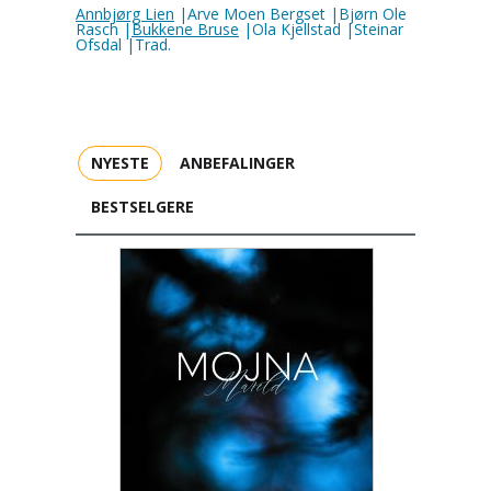
Annbjørg Lien
|Arve Moen Bergset |Bjørn Ole
Rasch |
Bukkene Bruse
|Ola Kjellstad |Steinar
Ofsdal |Trad.
NYESTE
ANBEFALINGER
BESTSELGERE