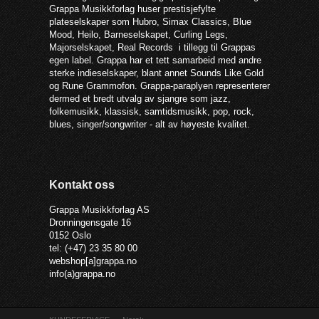
Grappa Musikkforlag huser prestisjefylte
plateselskaper som Hubro, Simax Classics, Blue
Mood, Heilo, Barneselskapet, Curling Legs,
Majorselskapet, Real Records i tillegg til Grappas
egen label. Grappa har et tett samarbeid med andre
sterke indieselskaper, blant annet Sounds Like Gold
og Rune Grammofon. Grappa-paraplyen representerer
dermed et bredt utvalg av sjangre som jazz,
folkemusikk, klassisk, samtidsmusikk, pop, rock,
blues, singer/songwriter - alt av høyeste kvalitet.
Kontakt oss
Grappa Musikkforlag AS
Dronningensgate 16
0152 Oslo
tel: (+47) 23 35 80 00
webshop[a]grappa.no
info(a)grappa.no