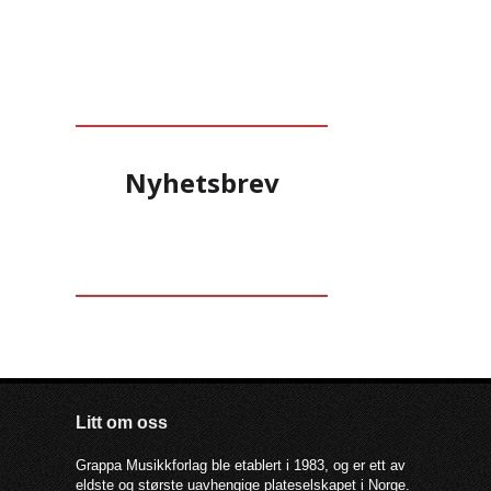
Nyhetsbrev
Litt om oss
Grappa Musikkforlag ble etablert i 1983, og er ett av
eldste og største uavhengige plateselskapet i Norge.