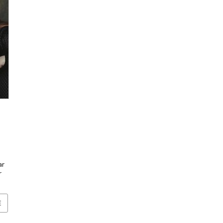
ar
r
E