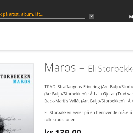
M
Maros –
Eli Storbek
TRAD: Straffangens Erindring (Arr. Buljo/Sto
(Arr.Buljo/Storbekken) · Å Lala Gjetar (Trad.var
Back-Marit's Vallåt (Arr. Buljo/Storbekken) · Å 
Eli Storbakken evner på en henrivende måte å 
folketradisjonen.
kr
139,00