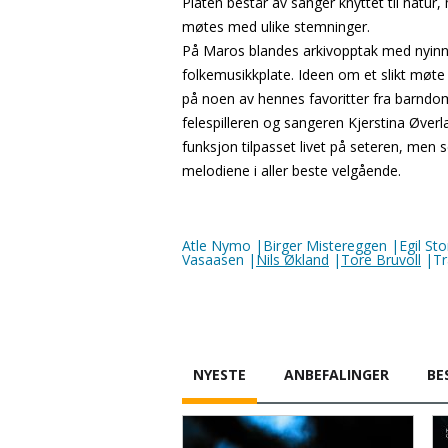
Platen består av sanger knyttet til natur,
møtes med ulike stemninger.
På Maros blandes arkivopptak med nyinnsp
folkemusikkplate. Ideen om et slikt møte
på noen av hennes favoritter fra barndom
felespilleren og sangeren Kjerstina Øver
funksjon tilpasset livet på seteren, men
melodiene i aller beste velgående.
Atle Nymo |Birger Mistereggen |Egil Sto
Vasaasen |
Nils Økland
|
Tore Bruvoll
|Tr
NYESTE
ANBEFALINGER
BE