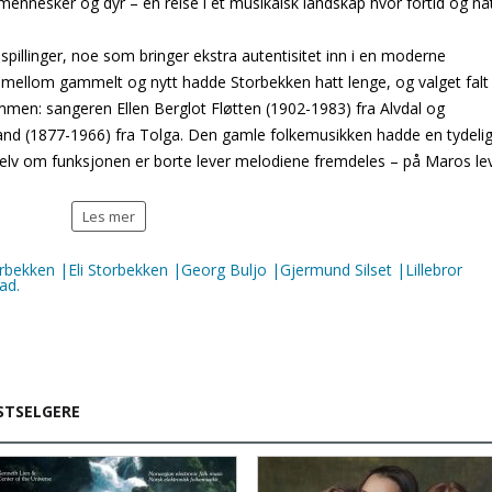
 mennesker og dyr – en reise i et musikalsk landskap hvor fortid og nå
illinger, noe som bringer ekstra autentisitet inn i en moderne
 mellom gammelt og nytt hadde Storbekken hatt lenge, og valget falt
men: sangeren Ellen Berglot Fløtten (1902-1983) fra Alvdal og
land (1877-1966) fra Tolga. Den gamle folkemusikken hadde en tydeli
 selv om funksjonen er borte lever melodiene fremdeles – på Maros le
Les mer
rbekken |Eli Storbekken |Georg Buljo |Gjermund Silset |Lillebror
ad.
STSELGERE