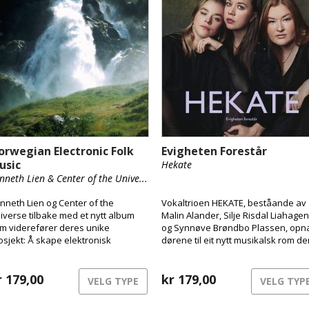
orwegian Electronic Folk
Evigheten Forestår
usic
Hekate
nneth Lien & Center of the Unive...
nneth Lien og Center of the
Vokaltrioen HEKATE, beståande av
iverse tilbake med et nytt album
Malin Alander, Silje Risdal Liahagen
m viderefører deres unike
og Synnøve Brøndbo Plassen, opn
osjekt: Å skape elektronisk
dørene til eit nytt musikalsk rom de
lkemusikk med dype røtter i den
urgamal kraft møter moderne
rske tradisjonen.
klubbenergi.
r
179,00
kr
179,00
VELG TYPE
VELG TYP