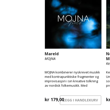
Mareld
N
M
MOJNA
Ke
MOJNA kombinerer nyskrevet musikk
Ke
med kontrapunktiske fragmenter og
Un
improvisasjon i sin kreative tolkning
so
av nordisk folkemusikk. Med
pr
fingerstyle-gitar, hardingfele og
fo
klarinett/bassklarinett skaper de et
no
særegent lydlandskap som har blitt
kr
179,00
k
LEGG I HANDLEKURV
deres signatur.