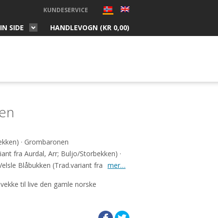
KUNDESERVICE
IN SIDE
HANDLEVOGN (
KR
0,00
)
ken
rbekken) · Grombaronen
iant fra Aurdal, Arr; Buljo/Storbekken) ·
Velsle Blåbukken (Trad.variant fra
mer…
vekke til live den gamle norske