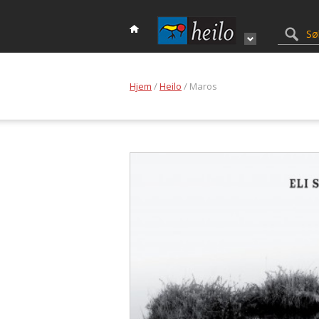
Hjem
/
Heilo
/ Maros