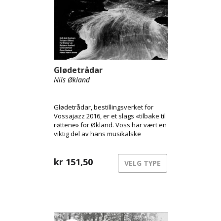
Glødetrådar
Nils Økland
Glødetrådar, bestillingsverket for
Vossajazz 2016, er et slags «tilbake til
røttene» for Økland. Voss har vært en
viktig del av hans musikalske
utvikling, både på 80-tallet som
student og senere som musikalsk
leder på Ole Bull Akademiet (1989-95).
kr
151,50
VELG TYPE
Tiden på akademiet gav viktige
impulser til utvikling av hans
karakteristiske, personlige stil: en
blanding av jazz, fri improvisasjon,
samtidsmusikk og folkemusikk.