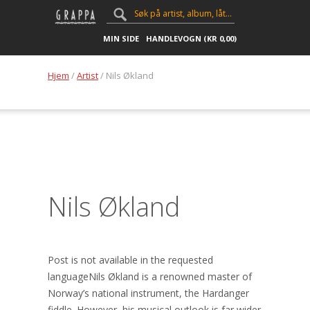
MIN SIDE
HANDLEVOGN (
KR
0,00
)
Hjem
/
Artist
/ Nils Økland
Nils Økland
Post is not available in the requested
languageNils Økland is a renowned master of
Norway’s national instrument, the Hardanger
fiddle. However, his musical outlook is far wider