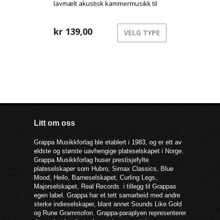
lavmælt akustisk kammermusikk til
små overraskende og enkle
elektroniske stykker. De har også
invitert med seg den musikalsk
kr
139,00
VELG TYPE
grensesprengeren Nils Økland, som
spiller hardingfele på to svært
inspirerte spor.
Litt om oss
Grappa Musikkforlag ble etablert i 1983, og er ett av
eldste og største uavhengige plateselskapet i Norge.
Grappa Musikkforlag huser prestisjefylte
plateselskaper som Hubro, Simax Classics, Blue
Mood, Heilo, Barneselskapet, Curling Legs,
Majorselskapet, Real Records i tillegg til Grappas
egen label. Grappa har et tett samarbeid med andre
sterke indieselskaper, blant annet Sounds Like Gold
og Rune Grammofon. Grappa-paraplyen representerer