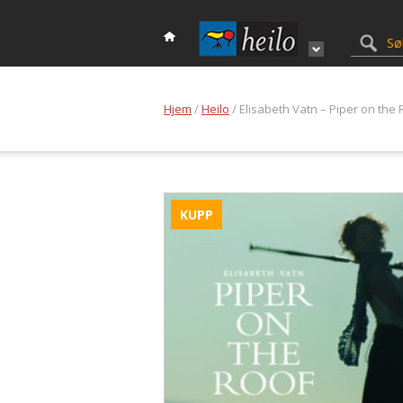
Hjem
/
Heilo
/ Elisabeth Vatn – Piper on the 
KUPP