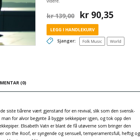
videre.
Opprinnelig
Nåvæ
kr
90,35
kr
139,00
pris
pris
var:
er:
LEGG I HANDLEKURV
kr 139,00.
kr 90,
Sjanger:
Folk Music
World
MENTAR (0)
e siste tiårene vært gjenstand for en revival, slik som den svensk-
 da man for alvor begynte å bygge sekkepiper igjen, og tok opp den
sekkepiper. Elisabeth Vatn er blant de få utøverne som bringer den
per on the Roof, er syngende og sensuell, temperamentsfull, heftig og