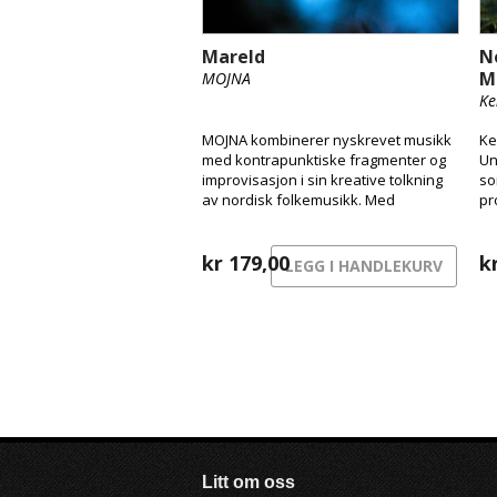
Mareld
N
M
MOJNA
Ke
MOJNA kombinerer nyskrevet musikk
Ke
med kontrapunktiske fragmenter og
Un
improvisasjon i sin kreative tolkning
so
av nordisk folkemusikk. Med
pr
fingerstyle-gitar, hardingfele og
fo
klarinett/bassklarinett skaper de et
no
særegent lydlandskap som har blitt
kr
179,00
k
LEGG I HANDLEKURV
deres signatur.
Litt om oss