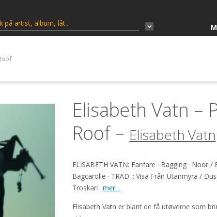
M
Roof
Elisabeth Vatn – 
Roof –
Elisabeth Vatn
ELISABETH VATN: Fanfare · Bagging · Noor / Bj
Bagcarolle · TRAD. : Visa Från Utanmyra / Duss
Troskari
mer…
Elisabeth Vatn er blant de få utøverne som br