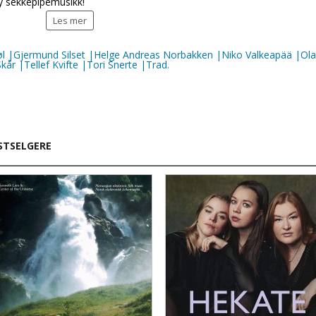
vy sekkepipemusikk!
Les mer
l |Gjermund Silset |Helge Andreas Norbakken |Niko Valkeapää |Ola
kår |Tellef Kvifte |Tori Snerte |Trad.
STSELGERE