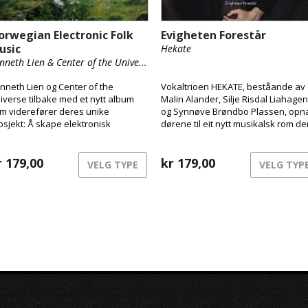
orwegian Electronic Folk
Evigheten Forestår
usic
Hekate
nneth Lien & Center of the Unive...
nneth Lien og Center of the
Vokaltrioen HEKATE, beståande av
iverse tilbake med et nytt album
Malin Alander, Silje Risdal Liahagen
m viderefører deres unike
og Synnøve Brøndbo Plassen, opn
osjekt: Å skape elektronisk
dørene til eit nytt musikalsk rom de
lkemusikk med dype røtter i den
urgamal kraft møter moderne
rske tradisjonen.
klubbenergi.
r
179,00
kr
179,00
VELG TYPE
VELG TYP