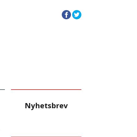
rende
35.
Nyhetsbrev