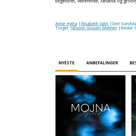
begeistret, vibrerende, fanatisk og groo
Anne Hytta
|
Elisabeth Vatn
|Geir Sundstø
Torget |
Øyonn Groven Myhren
|Reidar S
NYESTE
ANBEFALINGER
BE