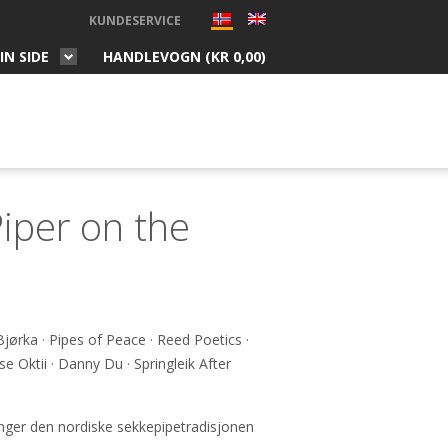
KUNDESERVICE
IN SIDE
HANDLEVOGN (
KR
0,00
)
Piper on the
ørka · Pipes of Peace · Reed Poetics ·
e Oktii · Danny Du · Springleik After
inger den nordiske sekkepipetradisjonen