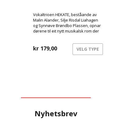
Vokaltrioen HEKATE, beståande av
Malin Alander, Silje Risdal Liahagen
og Synnøve Brøndbo Plassen, opnar
dørene til eit nytt musikalsk rom der
urgamal kraft møter moderne
klubbenergi.
kr
179,00
VELG TYPE
Nyhetsbrev