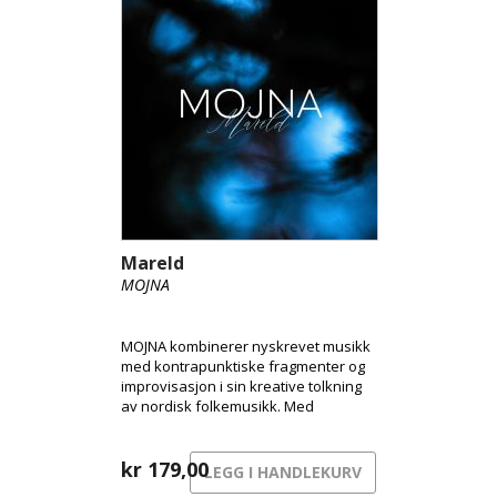
Mareld
MOJNA
MOJNA kombinerer nyskrevet musikk
med kontrapunktiske fragmenter og
improvisasjon i sin kreative tolkning
av nordisk folkemusikk. Med
fingerstyle-gitar, hardingfele og
klarinett/bassklarinett skaper de et
særegent lydlandskap som har blitt
kr
179,00
LEGG I HANDLEKURV
deres signatur.