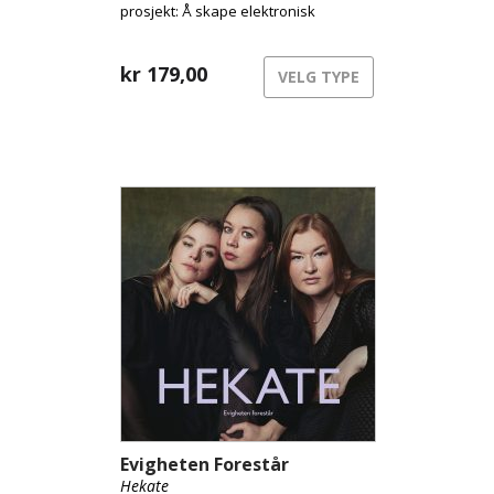
prosjekt: Å skape elektronisk
folkemusikk med dype røtter i den
norske tradisjonen.
kr
179,00
VELG TYPE
Evigheten Forestår
Hekate