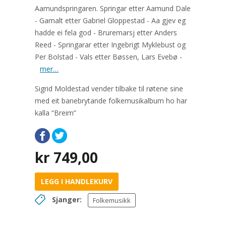
Aamundspringaren. Springar etter Aamund Dale
- Gamalt etter Gabriel Gloppestad - Aa gjev eg
hadde ei fela god - Bruremarsj etter Anders
Reed - Springarar etter Ingebrigt Myklebust og
Per Bolstad - Vals etter Bøssen, Lars Evebø -
mer…
Sigrid Moldestad vender tilbake til røtene sine
med eit banebrytande folkemusikalbum ho har
kalla “Breim”
kr
749,00
LEGG I HANDLEKURV
Sjanger:
Folkemusikk