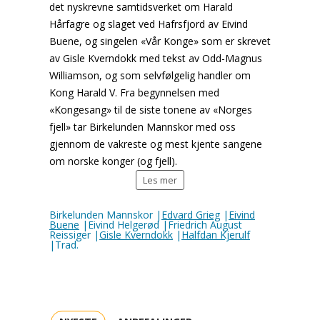
det nyskrevne samtidsverket om Harald
Hårfagre og slaget ved Hafrsfjord av Eivind
Buene, og singelen «Vår Konge» som er skrevet
av Gisle Kverndokk med tekst av Odd-Magnus
Williamson, og som selvfølgelig handler om
Kong Harald V. Fra begynnelsen med
«Kongesang» til de siste tonene av «Norges
fjell» tar Birkelunden Mannskor med oss
gjennom de vakreste og mest kjente sangene
om norske konger (og fjell).
Les mer
Birkelunden Mannskor |
Edvard Grieg
|
Eivind
Buene
|Eivind Helgerød |Friedrich August
Reissiger |
Gisle Kverndokk
|
Halfdan Kjerulf
|Trad.