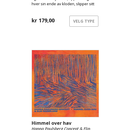
hver sin ende av kloden, slipper sitt
etterlengtede debutalbum
Kassandra. Her tar duoen oss med
inn i sitt unike musikalske univers og
kr
179,00
VELG TYPE
presenterer oss for sitt mangeårige
samarbeid og intime samspill mellom
stemme og saxofon.
Himmel over hav
Hanna Paulsberg Concept & Elin