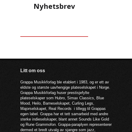
muntlig tone i språket som samtidig
Nyhetsbrev
kan være poetisk og fonetisk riktig
musikalsk.
Litt om oss
Grappa Musikkforlag ble etablert i 1983, og er ett av
eldste og største uavhengige plateselskapet i Norge.
Grappa Musikkforlag huser prestisjefylte
plateselskaper som Hubro, Simax Classics, Blue
Mood, Heilo, Barneselskapet, Curling Legs,
Majorselskapet, Real Records i tillegg til Grappas
egen label. Grappa har et tett samarbeid med andre
sterke indieselskaper, blant annet Sounds Like Gold
og Rune Grammofon. Grappa-paraplyen representerer
dermed et bredt utvalg av sjangre som jazz,