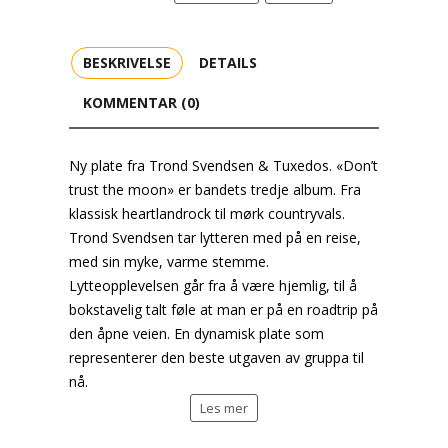
BESKRIVELSE
DETAILS
KOMMENTAR (0)
Ny plate fra Trond Svendsen & Tuxedos. «Don’t
trust the moon» er bandets tredje album. Fra
klassisk heartlandrock til mørk countryvals.
Trond Svendsen tar lytteren med på en reise,
med sin myke, varme stemme.
Lytteopplevelsen går fra å være hjemlig, til å
bokstavelig talt føle at man er på en roadtrip på
den åpne veien. En dynamisk plate som
representerer den beste utgaven av gruppa til
nå.
Les mer