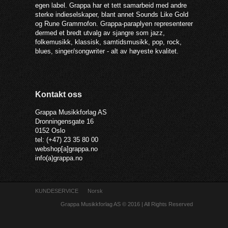
egen label. Grappa har et tett samarbeid med andre
sterke indieselskaper, blant annet Sounds Like Gold
og Rune Grammofon. Grappa-paraplyen representerer
dermed et bredt utvalg av sjangre som jazz,
folkemusikk, klassisk, samtidsmusikk, pop, rock,
blues, singer/songwriter - alt av høyeste kvalitet.
Kontakt oss
Grappa Musikkforlag AS
Dronningensgate 16
0152 Oslo
tel: (+47) 23 35 80 00
webshop[a]grappa.no
info(a)grappa.no
KUNDESERVICE
Norsk
Grappa Musikkforlag AS © 2016 | All Rights Reserved