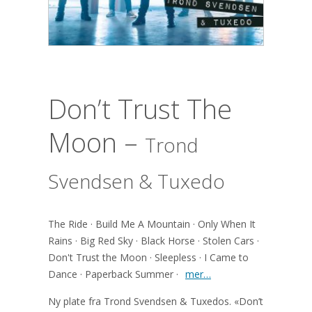
Don’t Trust The
Moon –
Trond
Svendsen & Tuxedo
The Ride · Build Me A Mountain · Only When It
Rains · Big Red Sky · Black Horse · Stolen Cars ·
Don't Trust the Moon · Sleepless · I Came to
Dance · Paperback Summer ·
mer…
Ny plate fra Trond Svendsen & Tuxedos. «Don’t