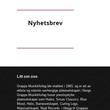
Nyhetsbrev
Litt om oss
Grappa Musikkforlag ble etablert i 1983, og er ett av
eldste og største uavhengige plateselskapet i Norge.
Grappa Musikkforlag huser prestisjefylte
plateselskaper som Hubro, Simax Classics, Blue
Mood, Heilo, Barneselskapet, Curling Legs,
Majorselskapet, Real Records i tillegg til Grappas