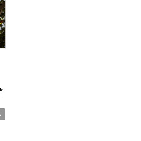
de
or
E