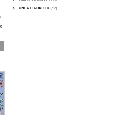
UNCATEGORIZED
(12)
p-
g.
E