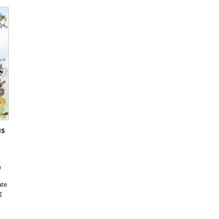
us
n
ate
g