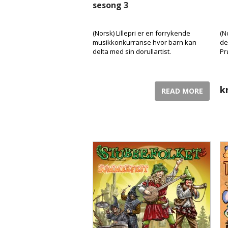
sesong 3
(Norsk) Lillepri er en forrykende
(N
musikkonkurranse hvor barn kan
de
delta med sin dorullartist.
Pr
k
READ MORE