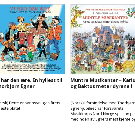
 har den ære. En hyllest til
Muntre Musikanter – Kari
horbjørn Egner
og Baktus møter dyrene i
Afrika
orsk) Dette er sannsynligvis årets
(Norsk) I forbindelse med Thorbjør
leste plate!
Egner-jubileet har Forsvarets
Musikkorps Nord-Norge spilt inn pl
med noen av Egners mest kjente o
kjære visesanger.