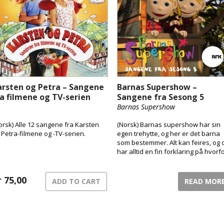
arsten og Petra – Sangene
Barnas Supershow –
ra filmene og TV-serien
Sangene fra Sesong 5
Barnas Supershow
orsk) Alle 12 sangene fra Karsten
(Norsk) Barnas supershow har sin
 Petra-filmene og -TV-serien.
egen trehytte, og her er det barna
som bestemmer. Alt kan feires, og 
har alltid en fin forklaring på hvorf
de kommer for sent.
r
75,00
ADD TO CART
READ MOR