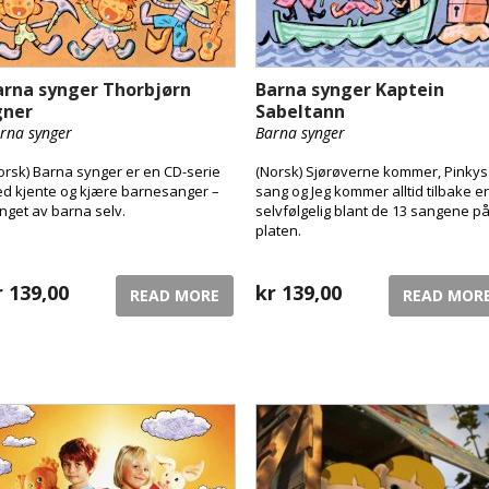
arna synger Thorbjørn
Barna synger Kaptein
gner
Sabeltann
rna synger
Barna synger
orsk) Barna synger er en CD-serie
(Norsk) Sjørøverne kommer, Pinkys
d kjente og kjære barnesanger –
sang og Jeg kommer alltid tilbake er
nget av barna selv.
selvfølgelig blant de 13 sangene p
platen.
r
139,00
kr
139,00
READ MORE
READ MOR