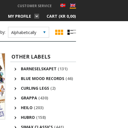
CUSTOMER SERVICE
MY PROFILE
CART (
KR
0,00
)
 by:
OTHER LABELS
BARNESELSKAPET
(131)
BLUE MOOD RECORDS
(46)
CURLING LEGS
(2)
GRAPPA
(430)
HEILO
(203)
HUBRO
(158)
SIMAX CLASSICS
(441)