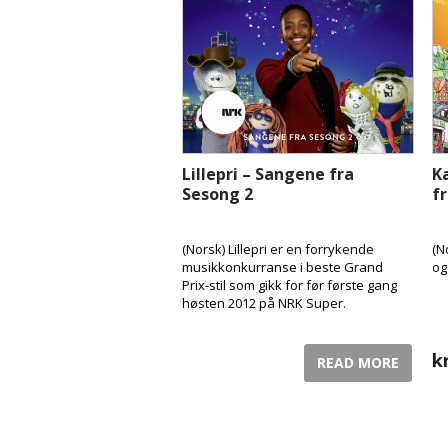
Lillepri – Sangene fra
K
Sesong 2
f
(Norsk) Lillepri er en forrykende
(N
musikkonkurranse i beste Grand
og
Prix-stil som gikk for før første gang
høsten 2012 på NRK Super.
k
READ MORE