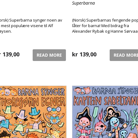
Superbarna
orsk) Superbarna synger noen av
(Norsk) Superbarnas fengende po
 mest populære visene til Alf
låter for barna! Med bidrag fra
øysen.
Alexander Rybak og Hanne Sørvaa
r
139,00
kr
139,00
READ MORE
READ MOR