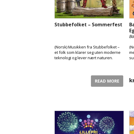
Stubbefolket – Sommerfest
B
E
Ba
(Norsk) Musikken fra Stubbefolket –
(N
et folk som klarer seg uten moderne
me
teknologi og lever nært naturen.
su
k
READ MORE