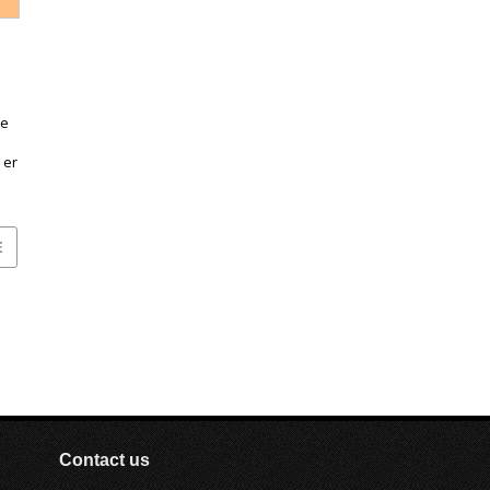
ke
å
 er
E
zz,
rsk
ar
 en
Contact us