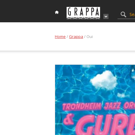
Home
/
Grappa
/ Oui