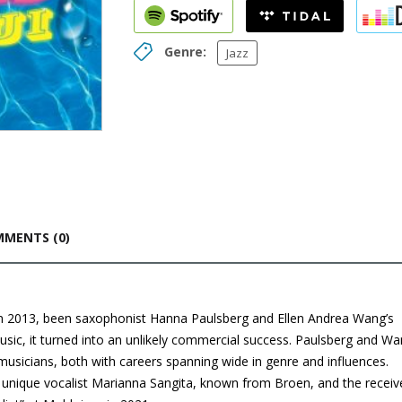
Genre:
Jazz
MENTS (0)
in 2013, been saxophonist Hanna Paulsberg and Ellen Andrea Wang’s
music, it turned into an unlikely commercial success. Paulsberg and W
sicians, both with careers spanning wide in genre and influences.
he unique vocalist Marianna Sangita, known from Broen, and the receiv