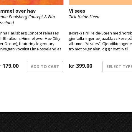
immel over hav
Vi sees
nna Paulsberg Concept & Elin
Tiril Heide-Steen
sseland
nna Paulsberg Concept releases
(Norsk) Tiril Heide-Steen med nors
s fifth album, Himmel over Hav (Sky
gjentolkninger av jazzklassikere p
er Ocean), featuring legendary
albumet “Vi sees”. Gjendiktningene
rwegian vocalist Elin Rosseland as
tro mot originalen, og gir nytt liv til
special guest.
klassikerne. Tiril er vokst opp i et
hjem preget av musikk og kultur, og
r
179,00
jazz var definerende fra ung alder.
kr
399,00
ADD TO CART
SELECT TYP
Med pappa Harald Heide Steen Jr
som var lidenskapelig opptatt av ja
ble hun tidlig introdusert for ulike
standardlåter. Tiril har i samarbeid
med singer-songwriter Karen
Musæus gjort gjendiktning.
Prossessen med å oversette til no
kan ta lang tid, og noen av låtene h
blitt jobbet med over flere år. Tiril
forteller at det er viktig å lete frem
muntlig tone i språket som samtidig
kan være poetisk og fonetisk riktig