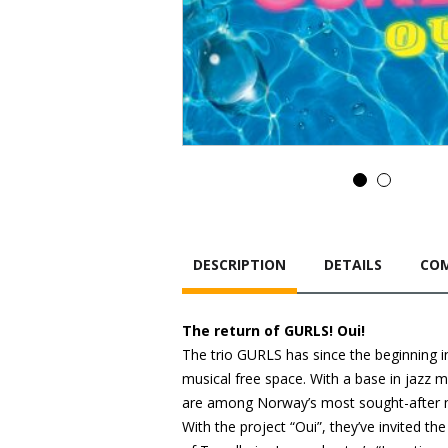
DESCRIPTION
DETAILS
COM
The return of GURLS! Oui!
The trio GURLS has since the beginning 
musical free space. With a base in jazz 
are among Norway’s most sought-after mu
With the project “Oui”, they’ve invited t