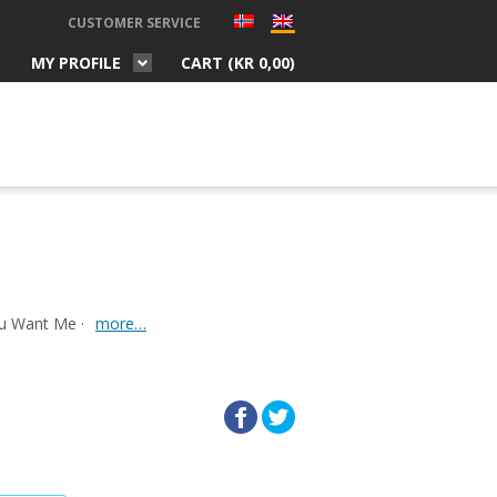
CUSTOMER SERVICE
MY PROFILE
CART (
KR
0,00
)
You Want Me ·
more…