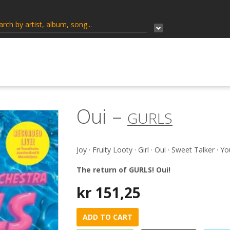
Oui –
GURLS
Joy · Fruity Looty · Girl · Oui · Sweet Talker · 
The return of GURLS! Oui!
kr
151,25
ADD TO CART