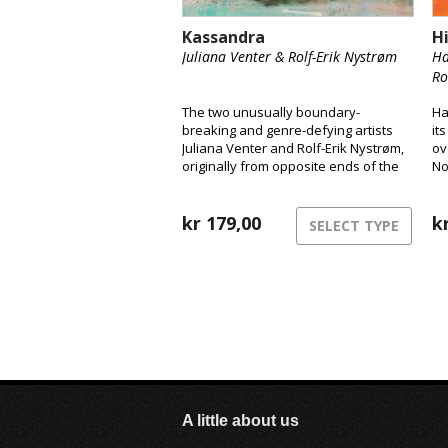
Kassandra
H
Juliana Venter & Rolf-Erik Nystrøm
Ha
Ro
The two unusually boundary-
Ha
breaking and genre-defying artists
it
Juliana Venter and Rolf-Erik Nystrøm,
ov
originally from opposite ends of the
No
globe, are releasing their long-
a 
awaited debut album Kassandra.
Here, the duo takes us into their
kr
179,00
k
SELECT TYPE
unique musical universe and
presents their years-long
collaboration and intimate interplay
between voice and saxophone.
A little about us