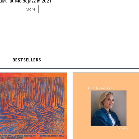
diat” at Moldejazz in 2021.
More
S
BESTSELLERS