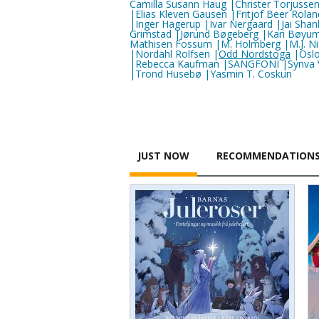
Camilla Susann Haug |Christer Torjussen
|Elias Kleven Gausen |Fritjof Beer Rolan
|Inger Hagerup |Ivar Nergaard |Jai Shan
Grimstad |Jørund Bøgeberg |Kari Bøyum 
Mathisen Fossum |M. Holmberg |M.J. N
|Nordahl Rolfsen |
Odd Nordstoga
|Oslo 
|Rebecca Kaufman |SANGFONI |Synva Vin
|Trond Husebø |Yasmin T. Coskun
JUST NOW
RECOMMENDATION