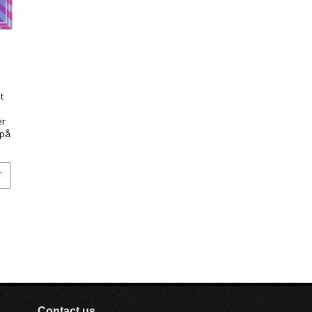
t
er
 på
n
T
Contact us