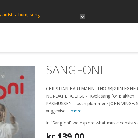
SANGFONI
CHRISTIAN HARTMANN, THORBJØRN EGNER: De
NORDAHL ROLFSEN: Kveldsang for Blakken · G
RASMUSSEN: Tusen plommer · JOHN VINGE: S
vuggevise ·
more…
In “Sangfoni” we explore what music consists 
kr
139,00