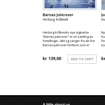
Barnas Juleroser
J
Herborg Kråkevik
Ku
Herborg Kråkeviks nye utgivelse
Ny
“Barnas Juleroser” er en samling av
Ku
fortellinger, dikt og sanger fra de fire
fi
Barnas Juleroser-heftene som er
Li
kommet ut de siste årene, og til
og
sammen har dette blitt en original og
varm blanding av lydbok og musikk.
kr
139,00
k
ADD TO CART
A little about us