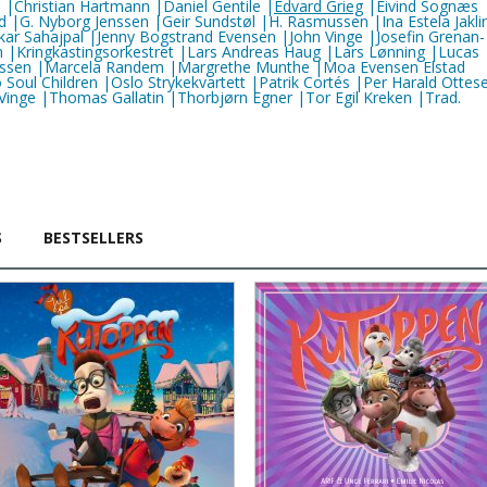
 |Christian Hartmann |Daniel Gentile |
Edvard Grieg
|Eivind Sognæs
d |G. Nyborg Jenssen |Geir Sundstøl |H. Rasmussen |Ina Estela Jakli
kar Sahajpal |Jenny Bogstrand Evensen |John Vinge |Josefin Grenan-
|Kringkastingsorkestret |Lars Andreas Haug |Lars Lønning |Lucas
issen |Marcela Randem |Margrethe Munthe |Moa Evensen Elstad
Soul Children |Oslo Strykekvartett |Patrik Cortés |Per Harald Ottes
ge |Thomas Gallatin |Thorbjørn Egner |Tor Egil Kreken |Trad.
S
BESTSELLERS