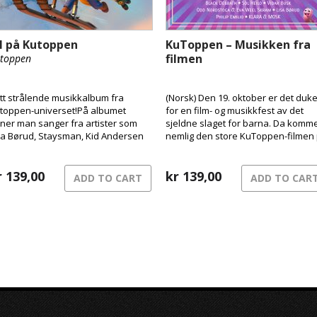
ul på Kutoppen
KuToppen – Musikken fra
filmen
toppen
tt strålende musikkalbum fra
(Norsk) Den 19. oktober er det duke
toppen-universet!På albumet
for en film- og musikkfest av det
nner man sanger fra artister som
sjeldne slaget for barna. Da komm
sa Børud, Staysman, Kid Andersen
nemlig den store KuToppen-filmen
 Kvelertak.
kino her i Norge, og med den følger
en festival av et soundtrack med e
r
139,00
bråte kjente artister!
kr
139,00
ADD TO CART
ADD TO CAR