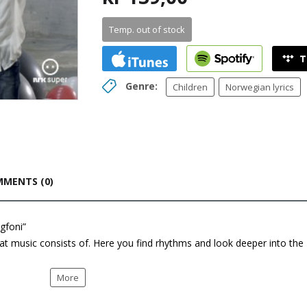
Temp. out of stock
Genre:
Children
Norwegian lyrics
MENTS (0)
gfoni”
hat music consists of. Here you find rhythms and look deeper into the
More