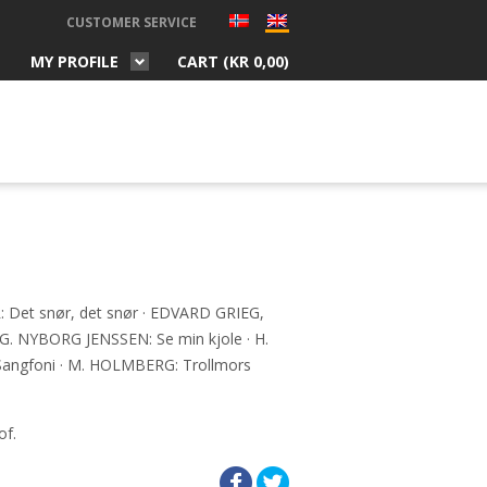
CUSTOMER SERVICE
MY PROFILE
CART (
KR
0,00
)
t snør, det snør · EDVARD GRIEG,
. NYBORG JENSSEN: Se min kjole · H.
angfoni · M. HOLMBERG: Trollmors
of.