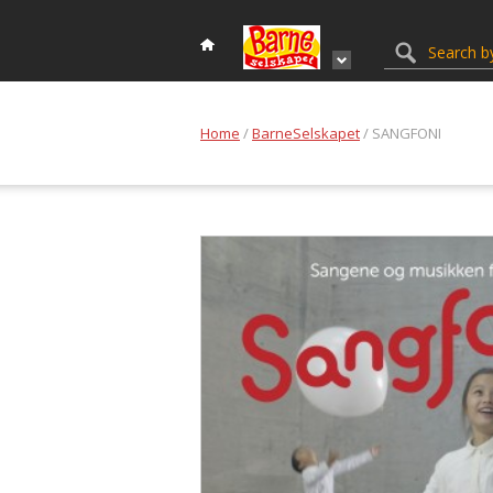
Home
/
BarneSelskapet
/ SANGFONI