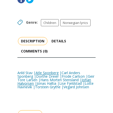
Genre:
Children
Norwegian lyrics
DESCRIPTION
DETAILS
COMMENTS (0)
Arild Stav |
Atle Sponberg
|Carl Anders
Sponberg |Dorthe Dreier |Frode Carlson |Geir
Tore Larsen |Hans Morten Stensland |
Johan
Halvorsen
|Jonas Haltia |Lise Fjeldstad |Lotte
Havnevik |Torstein Grythe |Vegard Johnsen