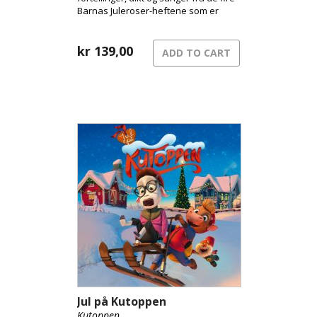
Barnas Juleroser-heftene som er
kommet ut de siste årene, og til
sammen har dette blitt en original og
varm blanding av lydbok og musikk.
kr
139,00
ADD TO CART
Jul på Kutoppen
Kutoppen