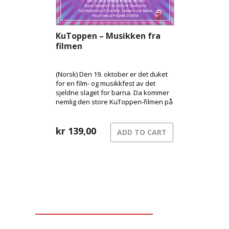
KuToppen – Musikken fra
filmen
(Norsk) Den 19. oktober er det duket
for en film- og musikkfest av det
sjeldne slaget for barna. Da kommer
nemlig den store KuToppen-filmen på
kino her i Norge, og med den følger
en festival av et soundtrack med en
bråte kjente artister!
kr
139,00
ADD TO CART