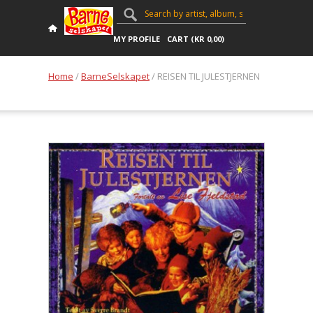
MY PROFILE
CART (
KR
0,00
)
Home
/
BarneSelskapet
/ REISEN TIL JULESTJERNEN