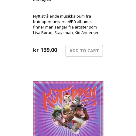
Nytt strålende musikkalbum fra
Kutoppen-universet!På albumet
finner man sanger fra artister som
Lisa Børud, Staysman, Kid Andersen
og Kvelertak.
kr
139,00
ADD TO CART