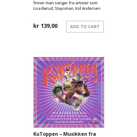
finner man sanger fra artister som
Lisa Børud, Staysman, Kid Andersen
og Kvelertak.
kr
139,00
ADD TO CART
KuToppen – Musikken fra