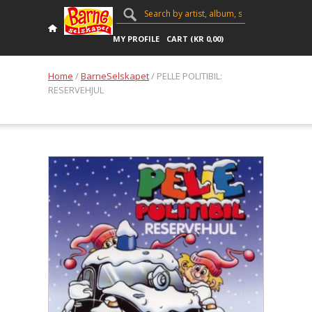
MY PROFILE
CART (
KR
0,00
)
Home
/
BarneSelskapet
/ PELLE POLITIBIL:
RESERVEHJUL