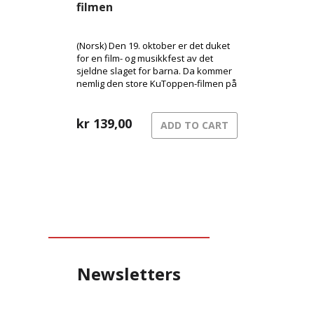
filmen
(Norsk) Den 19. oktober er det duket
for en film- og musikkfest av det
sjeldne slaget for barna. Da kommer
nemlig den store KuToppen-filmen på
kino her i Norge, og med den følger
en festival av et soundtrack med en
bråte kjente artister!
kr
139,00
ADD TO CART
Newsletters