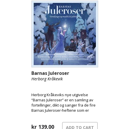
Barnas Juleroser
Herborg Kråkevik
Herborg Kråkeviks nye utgivelse
“Barnas Juleroser” er en samling av
fortellinger, dikt og sanger fra de fire
Barnas Juleroser-heftene som er
kommet ut de siste årene, og til
sammen har dette blitt en original og
varm blanding av lydbok og musikk.
kr
139,00
ADD TO CART