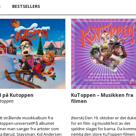
S
BESTSELLERS
ul på Kutoppen
KuToppen – Musikken fra
filmen
toppen
tt strålende musikkalbum fra
(Norsk) Den 19. oktober er det duke
toppen-universet!På albumet
for en film- og musikkfest av det
nner man sanger fra artister som
sjeldne slaget for barna. Da komm
sa Børud, Staysman, Kid Andersen
nemlig den store KuToppen-filmen