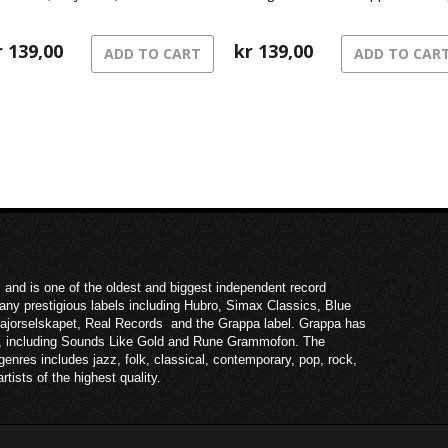
 Kvelertak.
kino her i Norge, og med den følger
en festival av et soundtrack med e
r
139,00
bråte kjente artister!
kr
139,00
ADD TO CART
ADD TO CAR
 and is one of the oldest and biggest independent record
ny prestigious labels including Hubro, Simax Classics, Blue
Majorselskapet, Real Records and the Grappa label. Grappa has
ies, including Sounds Like Gold and Rune Grammofon. The
enres includes jazz, folk, classical, contemporary, pop, rock,
rtists of the highest quality.