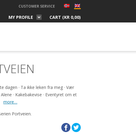
CUSTOMER SERVICE
MY PROFILE
CART (
KR
0,00
)
TVEIEN
ate dagen · Ta ikke leken fra meg · Vær
 · Alene · Kakebakevise · Eventyret om et
·
more…
erien Portveien.