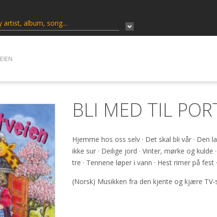
VEIEN
BLI MED TIL POR
Hjemme hos oss selv · Det skal bli vår · Den l
ikke sur · Deilige jord · Vinter, mørke og kulde
tre · Tennene løper i vann · Hest rimer på fest 
(Norsk) Musikken fra den kjente og kjære TV-s