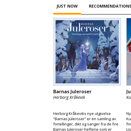
JUST NOW
RECOMMENDATION
Barnas Juleroser
J
Herborg Kråkevik
Ku
Herborg Kråkeviks nye utgivelse
Ny
“Barnas Juleroser” er en samling av
Ku
fortellinger, dikt og sanger fra de fire
fi
Barnas Juleroser-heftene som er
Li