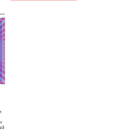
t
er
 på