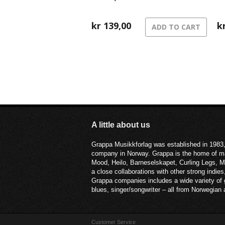
kommet ut de siste årene, og til
og
sammen har dette blitt en original og
varm blanding av lydbok og musikk.
kr
139,00
k
ADD TO CART
A little about us
Grappa Musikkforlag was established in 1983,
company in Norway. Grappa is the home of ma
Mood, Heilo, Barneselskapet, Curling Legs, 
a close collaborations with other strong ind
Grappa companies includes a wide variety of g
blues, singer/songwriter – all from Norwegian a
Customer Service