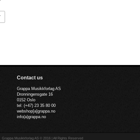
n
T
Contact us
Grappa Musikkforlag AS
Dronningensgate 16
0152 Oslo
tel: (+47) 23 35 80 00
webshop[a]grappa.no
info(a)grappa.no
Grappa Musikkforlag AS © 2016 | All Rights Reserved