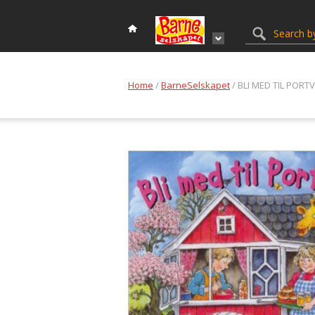
Home
/
BarneSelskapet
/ BLI MED TIL PORT