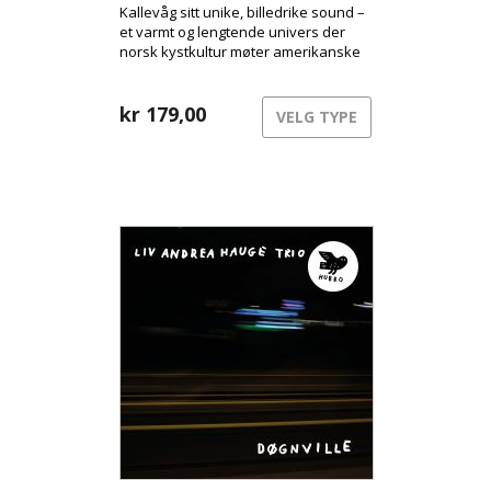
Kallevåg sitt unike, billedrike sound –
et varmt og lengtende univers der
norsk kystkultur møter amerikanske
drømmer. Inspirert av
tradisjonsmusikk, jazz, ambient folk,
utvandringsfortellinger og sjeldne
kr
179,00
VELG TYPE
fotografier fra et kunstneropphold på
Træna, vever han musikk med røtter i
vest – men med blikket vendt
vestover.