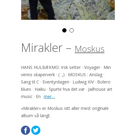
Mirakler –
Moskus
HANS HULBÆKMO: Irsk setter · Voyager · Min
venns skaperverk · (¨,) · MOSKUS : Anslag ·
Sang til C · Eventyrdagen · Ludwig XIV · Bolero
blues · Haiku · Spurte hva det var · Jailhouse art
music · En
mer…
«Mirakler» er Moskus sitt aller mest originale
album så langt.