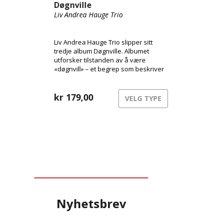
Døgnville
Liv Andrea Hauge Trio
Liv Andrea Hauge Trio slipper sitt
tredje album Døgnville. Albumet
utforsker tilstanden av å være
«døgnvill» – et begrep som beskriver
følelsen av å være ute av takt med tid
og virkelighet, som ved jetlag eller
søvnløshet. Musikken beveger seg i
kr
179,00
VELG TYPE
dette rommet mellom struktur og
frihet, bevissthet og drøm
Nyhetsbrev