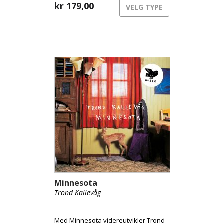
Whyte forener instrumentets
kr
179,00
VELG TYPE
svevende klang med feltopptak,
ambiente droner og gamle synther.
Resultatet er et lydbilde som føles
like flytende og levende som elvene
som inspirerte det.
Minnesota
Trond Kallevåg
Med Minnesota videreutvikler Trond