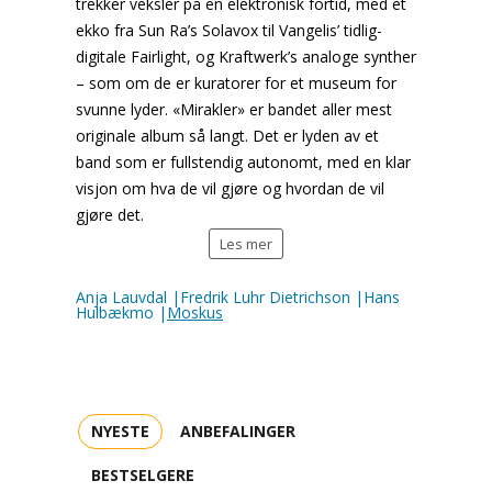
trekker veksler på en elektronisk fortid, med et
ekko fra Sun Ra’s Solavox til Vangelis’ tidlig-
digitale Fairlight, og Kraftwerk’s analoge synther
– som om de er kuratorer for et museum for
svunne lyder. «Mirakler» er bandet aller mest
originale album så langt. Det er lyden av et
band som er fullstendig autonomt, med en klar
visjon om hva de vil gjøre og hvordan de vil
gjøre det.
Les mer
Anja Lauvdal |Fredrik Luhr Dietrichson |Hans
Hulbækmo |
Moskus
NYESTE
ANBEFALINGER
BESTSELGERE