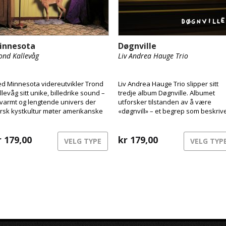
innesota
Døgnville
ond Kallevåg
Liv Andrea Hauge Trio
d Minnesota videreutvikler Trond
Liv Andrea Hauge Trio slipper sitt
llevåg sitt unike, billedrike sound –
tredje album Døgnville. Albumet
 varmt og lengtende univers der
utforsker tilstanden av å være
rsk kystkultur møter amerikanske
«døgnvill» – et begrep som beskriv
ømmer. Inspirert av
følelsen av å være ute av takt med 
adisjonsmusikk, jazz, ambient folk,
og virkelighet, som ved jetlag eller
vandringsfortellinger og sjeldne
r
179,00
søvnløshet. Musikken beveger seg 
kr
179,00
VELG TYPE
VELG TYP
tografier fra et kunstneropphold på
dette rommet mellom struktur og
æna, vever han musikk med røtter i
frihet, bevissthet og drøm
st – men med blikket vendt
stover.