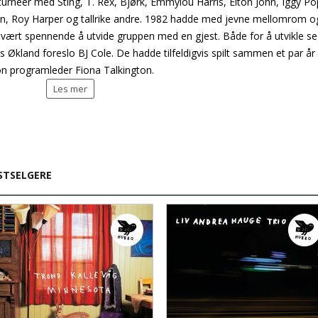
urnéer med Sting, T. Rex, Bjørk, Emmylou Harris, Elton John, Iggy Po
ian, Roy Harper og tallrike andre. 1982 hadde med jevne mellomrom o
 vært spennende å utvide gruppen med en gjest. Både for å utvikle s
ls Økland foreslo BJ Cole. De hadde tilfeldigvis spilt sammen et par år
tion programleder Fiona Talkington.
Les mer
STSELGERE