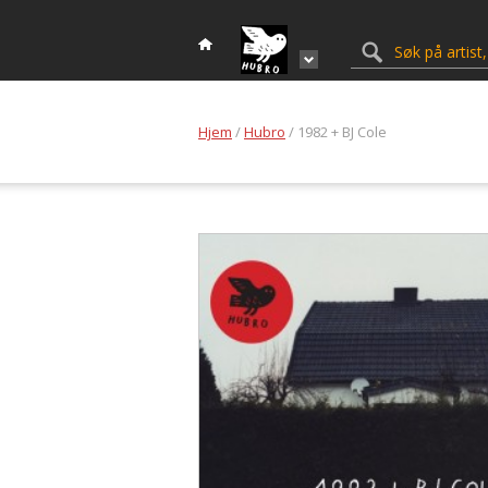
Hjem
/
Hubro
/ 1982 + BJ Cole