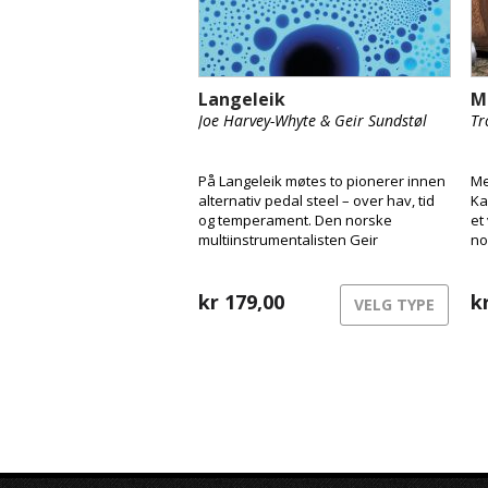
Langeleik
M
Joe Harvey-Whyte & Geir Sundstøl
Tr
På Langeleik møtes to pionerer innen
Me
alternativ pedal steel – over hav, tid
Ka
og temperament. Den norske
et
multiinstrumentalisten Geir
no
Sundstøl og den London-baserte
dr
pedal steel-gitaristen Joe Harvey-
tr
Whyte forener instrumentets
kr
179,00
ut
k
VELG TYPE
svevende klang med feltopptak,
fo
ambiente droner og gamle synther.
Tr
Resultatet er et lydbilde som føles
ve
like flytende og levende som elvene
ve
som inspirerte det.