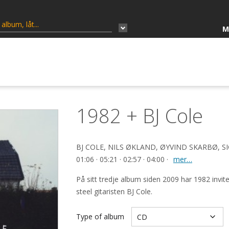
M
1982 + BJ Cole
BJ COLE, NILS ØKLAND, ØYVIND SKARBØ, SIGB
01:06 · 05:21 · 02:57 · 04:00 ·
mer…
På sitt tredje album siden 2009 har 1982 invit
steel gitaristen BJ Cole.
Type of album