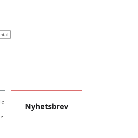
ntal
le
Nyhetsbrev
le