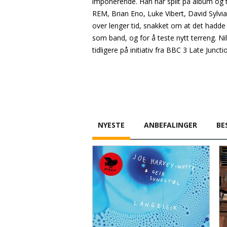
imponerende. Han har spilt på album og t
REM, Brian Eno, Luke Vibert, David Sylv
over lenger tid, snakket om at det hadde
som band, og for å teste nytt terreng. Ni
tidligere på initiativ fra BBC 3 Late Junc
NYESTE
ANBEFALINGER
BE