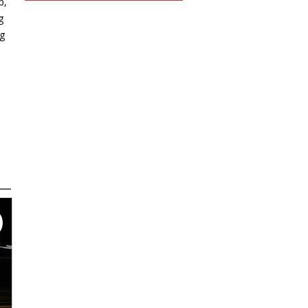
p,
g
eg