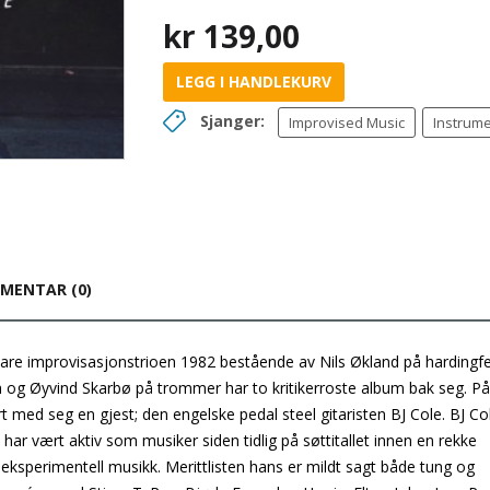
kr
139,00
LEGG I HANDLEKURV
Sjanger:
Improvised Music
Instrume
MENTAR (0)
are improvisasjonstrioen 1982 bestående av Nils Økland på hardingfe
m og Øyvind Skarbø på trommer har to kritikerroste album bak seg. På
rt med seg en gjest; den engelske pedal steel gitaristen BJ Cole. BJ Co
ar vært aktiv som musiker siden tidlig på søttitallet innen en rekke
r eksperimentell musikk. Merittlisten hans er mildt sagt både tung og