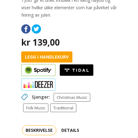
‘I Jolo’ gir et unikt innblikk i en viktig høytid og
viser hvilke ulike elementer som har påvirket vår
feiring av julen.
kr
139,00
LEGG I HANDLEKURV
Sjanger:
Christmas Music
Folk Music
Traditional
BESKRIVELSE
DETAILS