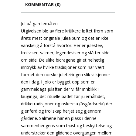
KOMMENTAR (0)
Jul på gamlemåten
Utgivelsen ble av flere kritikere løftet frem som
årets mest originale julealbum og det er ikke
vanskelig å forstå hvorfor. Her er julestev,
trollviser, salmer, legendeviser og slåtter side
om side. De ulike bidragene gir et helhetlig
inntrykk av hvilke tradisjoner som har vært
formet den norske julefeiringen slik vi kjenner
den i dag. I jolo er bygget opp som en
gammeldags julaften der vi får innblikk i
lauginga, det rituelle badet før julemåltidet,
drikketradisjoner og oskereia (åsgårdsreia) der
gjenferd og trollskap herjet seg gjennom
gårdene. Salmene har en plass i denne
sammenhengens som trøst og beskyttelse og
understreker den glidende overgangen mellom