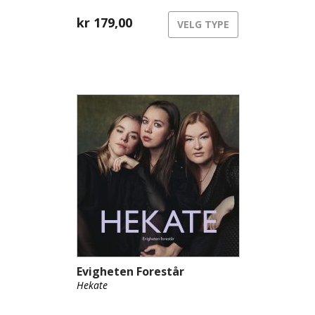
norske tradisjonen.
kr
179,00
VELG TYPE
Evigheten Forestår
Hekate