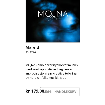
Mareld
MOJNA
MOJNA kombinerer nyskrevet musikk
med kontrapunktiske fragmenter og
improvisasjon i sin kreative tolkning
av nordisk folkemusikk. Med
fingerstyle-gitar, hardingfele og
klarinett/bassklarinett skaper de et
særegent lydlandskap som har blitt
kr
179,00
LEGG I HANDLEKURV
deres signatur.