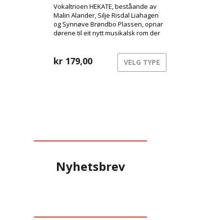
Vokaltrioen HEKATE, beståande av
Malin Alander, Silje Risdal Liahagen
og Synnøve Brøndbo Plassen, opnar
dørene til eit nytt musikalsk rom der
urgamal kraft møter moderne
klubbenergi.
kr
179,00
VELG TYPE
Nyhetsbrev