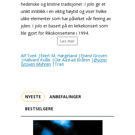
hedenske og kristne tradisjoner. I jolo gir et
unikt innblikk i en viktig høytid og viser hvilke
ulike elementer som har påvirket vår feiring av
julen. I jolo er basert på en kirkekonsert som
ble gjort for Rikskonsertene i 1994.
Les mer
Alf Tveit |Eilert M. Hægeland |Eivind Groven
|Hallvard Kvåle |Ole Aastad Bråten |
Øyonn
Groven Myhren
|Trad.
NYESTE
ANBEFALINGER
BESTSELGERE