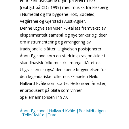
En folkemusikkperle utgitt på vinyl i 1977
(reutgitt på CD i 1999) med musikk fra Flesberg
i Numedal og fra bygdene Holt, Sødeled,
Vegårshei og Gjerstad i Aust-Agder.
Denne utgivelsen viser 70-tallets fremvekst av
eksperimentelt samspill og nye tanker og ideer
om instrumentering og arrangering av
tradisjonelle slåtter. Utgivelsen posisjonerer
Ånon Egeland som en sterk inspirasjonskilde i
skandinavisk folkemusikk i mange tiår etter.
Utgivelsen er også den spede begynnelsen for
den legendariske folkemusikklabelen Heilo.
Hallvard Kvåle som startet Heilo noen år etter,
er produsent på plata som vinner
Spellemannsprisen i 1977.
Ånon Egeland |Hallvard Kvåle |Per Midtstigen
|Tellef Kvifte |Trad.