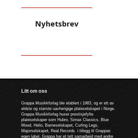
Nyhetsbrev
Litt om oss
Grappa Musikkforlag ble etablert i 1983, og er ett av
eldste og største uavhengige plateselskapet i Norge.
Grappa Musikkforlag huser prestisjefylte
plateselskaper som Hubro, Simax Classics, Blue
Mood, Heilo, Barneselskapet, Curling Legs,
Majorselskapet, Real Records i tillegg til Grappas
egen label. Grappa har et tett samarbeid med andre