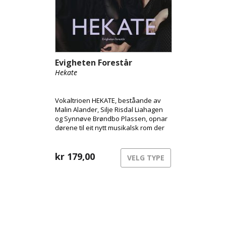
Evigheten Forestår
Hekate
Vokaltrioen HEKATE, beståande av
Malin Alander, Silje Risdal Liahagen
og Synnøve Brøndbo Plassen, opnar
dørene til eit nytt musikalsk rom der
urgamal kraft møter moderne
klubbenergi.
kr
179,00
VELG TYPE