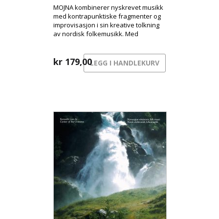
MOJNA kombinerer nyskrevet musikk
med kontrapunktiske fragmenter og
improvisasjon i sin kreative tolkning
av nordisk folkemusikk. Med
fingerstyle-gitar, hardingfele og
klarinett/bassklarinett skaper de et
særegent lydlandskap som har blitt
kr
179,00
LEGG I HANDLEKURV
deres signatur.