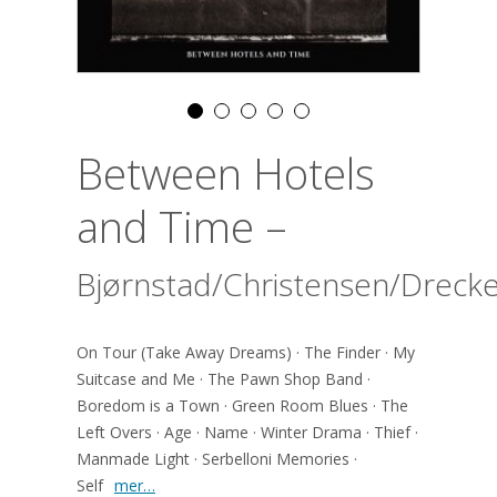
Between Hotels
and Time –
Bjørnstad/Christensen/Dreck
On Tour (Take Away Dreams) · The Finder · My
Suitcase and Me · The Pawn Shop Band ·
Boredom is a Town · Green Room Blues · The
Left Overs · Age · Name · Winter Drama · Thief ·
Manmade Light · Serbelloni Memories ·
Self
mer…