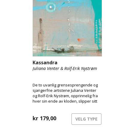
Kassandra
Juliana Venter & Rolf-Erik Nystrøm
De to uvanlig grensesprengende og
sjangerfrie artistene Juliana Venter
og Rolf-Erik Nystrøm, opprinnelig fra
hver sin ende av kloden, slipper sitt
etterlengtede debutalbum
Kassandra. Her tar duoen oss med
inn i sitt unike musikalske univers og
kr
179,00
VELG TYPE
presenterer oss for sitt mangeårige
samarbeid og intime samspill mellom
stemme og saxofon.