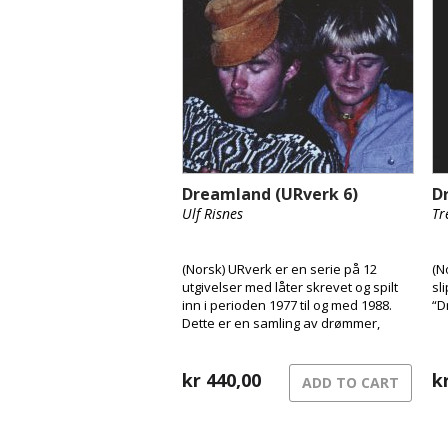
Dreamland (URverk 6)
D
Ulf Risnes
Tr
(Norsk) URverk er en serie på 12
(N
utgivelser med låter skrevet og spilt
sl
inn i perioden 1977 til og med 1988.
“D
Dette er en samling av drømmer,
drømmen om å bli rockestjerner. Nå
er vi kommet fram til URverk 6 og
albumet “Dreamland”.
kr
440,00
k
ADD TO CART