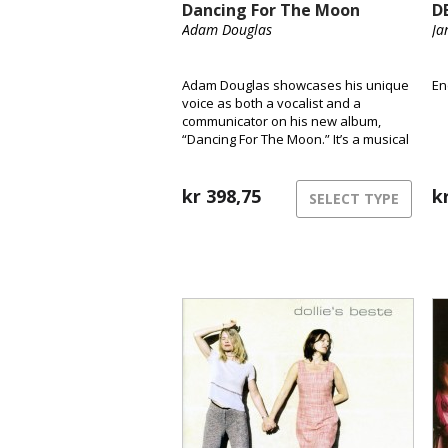
Dancing For The Moon
D
Adam Douglas
Ja
Adam Douglas showcases his unique
En
voice as both a vocalist and a
communicator on his new album,
“Dancing For The Moon.” It’s a musical
treasure trove of everything modern
Americana has to offer. Once again,
Adam Douglas proves why he is
kr
398,75
k
SELECT TYPE
considered one of Norway’s best
vocalists and communicators.