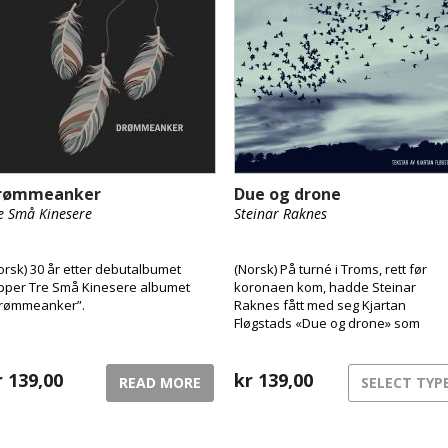
rømmeanker
Due og drone
e Små Kinesere
Steinar Raknes
orsk) 30 år etter debutalbumet
(Norsk) På turné i Troms, rett før
ipper Tre Små Kinesere albumet
koronaen kom, hadde Steinar
rømmeanker”.
Raknes fått med seg Kjartan
Fløgstads «Due og drone» som
reiselektyre. Det resulterte i album
“Due og Drone”, og den som tror at
r
139,00
bass er bass, vil oppdage noe helt
kr
139,00
READ MORE
SELECT TYP
annet!