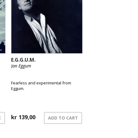
E.G.G.U.M.
Jan Eggum
Fearless and experimental from
Eggum.
et
kr
139,00
E
ADD TO CART