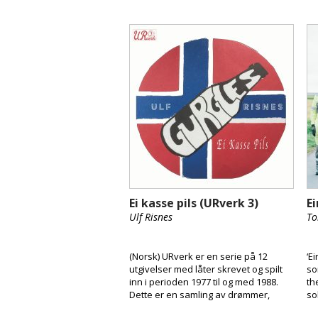
Ei kasse pils (URverk 3)
Ei
Ulf Risnes
To
(Norsk) URverk er en serie på 12
‘E
utgivelser med låter skrevet og spilt
so
inn i perioden 1977 til og med 1988.
th
Dette er en samling av drømmer,
so
drømmen om å bli rockestjerner. Nå
an