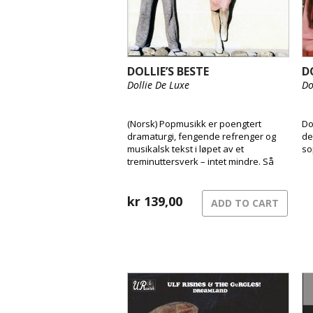
DOLLIE’S BESTE
D
Dollie De Luxe
Do
(Norsk) Popmusikk er poengtert
Do
dramaturgi, fengende refrenger og
de
musikalsk tekst i løpet av et
so
treminuttersverk – intet mindre. Så
lett og så vanskelig. Dollies beste er
17 glimrende eksempler på arten.
Ikke bare blant Dollies beste, men
kr
139,00
ADD TO CART
blant de beste.