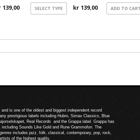
arp relief.
r
139,00
kr
139,00
SELECT TYPE
ADD TO CAR
 and is one of the oldest and biggest independent record
ny prestigious labels including Hubro, Simax Classics, Blue
Majorselskapet, Real Records and the Grappa label. Grappa has
ies, including Sounds Like Gold and Rune Grammofon. The
enres includes jazz, folk, classical, contemporary, pop, rock,
rtists of the highest quality.