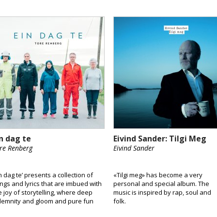
n dag te
Eivind Sander: Tilgi Meg
re Renberg
Eivind Sander
in dag te’ presents a collection of
«Tilgi meg» has become a very
ngs and lyrics that are imbued with
personal and special album. The
e joy of storytelling, where deep
music is inspired by rap, soul and
lemnity and gloom and pure fun
folk.
d pleasure throw each other into