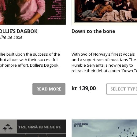
OLLIE’S DAGBOK
Down to the bone
llie De Luxe
llie built upon the success of the
With two of Norway’s finest vocals
but album with their successfull
and a superteam of musicians The
phomore effort, Dollie’s Dagbok.
Humble Servants is now ready to
release their debut album “Down T
The Bone”
kr
139,00
READ MORE
SELECT TYP