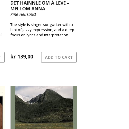
DET HAINNLE OM Å LEVE –
MELLOM ANNA
Kine Hellebust
r
The style is singer-songwriter with a
hint of jazzy expression, and a deep
ul
focus on lyrics and interpretation.
the
r
kr
139,00
T
ADD TO CART