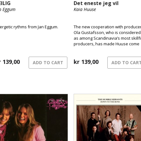
EILIG
Det eneste jeg vil
n Eggum
Kaia Huuse
ergetic rythms from Jan Eggum.
The new cooperation with produce
Ola Gustafsson, who is considered
as among Scandinavia’s most skillf
producers, has made Huuse come
closer to her original expression,– 
way she thinks when she writes he
r
139,00
songs.
kr
139,00
ADD TO CART
ADD TO CAR