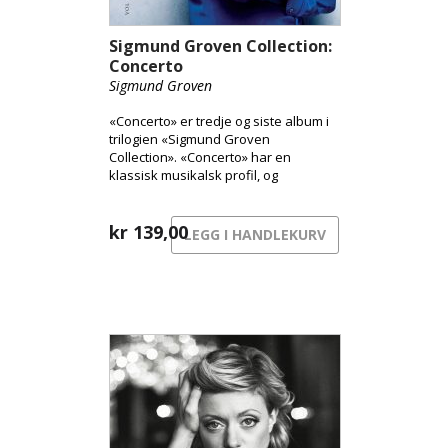
Sigmund Groven Collection:
Concerto
Sigmund Groven
«Concerto» er tredje og siste album i
trilogien «Sigmund Groven
Collection». «Concerto» har en
klassisk musikalsk profil, og
inneholder både høydepunkter fra
Grovens lange karriere i tillegg til
noen nye og ikke tidligere utgitte
kr
139,00
LEGG I HANDLEKURV
innspillinger.