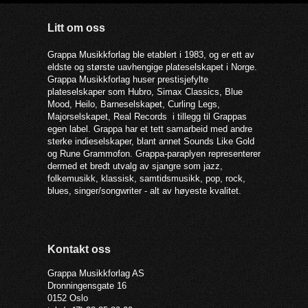
Litt om oss
Grappa Musikkforlag ble etablert i 1983, og er ett av
eldste og største uavhengige plateselskapet i Norge.
Grappa Musikkforlag huser prestisjefylte
plateselskaper som Hubro, Simax Classics, Blue
Mood, Heilo, Barneselskapet, Curling Legs,
Majorselskapet, Real Records i tillegg til Grappas
egen label. Grappa har et tett samarbeid med andre
sterke indieselskaper, blant annet Sounds Like Gold
og Rune Grammofon. Grappa-paraplyen representerer
dermed et bredt utvalg av sjangre som jazz,
folkemusikk, klassisk, samtidsmusikk, pop, rock,
blues, singer/songwriter - alt av høyeste kvalitet.
Kontakt oss
Grappa Musikkforlag AS
Dronningensgate 16
0152 Oslo