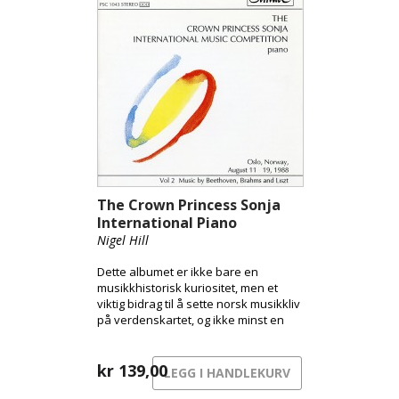
The Crown Princess Sonja
International Piano
Competit...
Nigel Hill
Dette albumet er ikke bare en
musikkhistorisk kuriositet, men et
viktig bidrag til å sette norsk musikkliv
på verdenskartet, og ikke minst en
fantastisk samling pianostykker av
noen av verdens fremste musikere.
kr
139,00
LEGG I HANDLEKURV