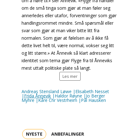
om å høre til.» sier Ånnevik. «Flyge fra handler
om de små tinga som gjør at man føler seg
annerledes eller utafor, forventninger som gjør
handlingsrommet mindre. Små spørsmål eller
svar som gjør at man viker bitte litt fra
normalen. Som gjør at følelsen av å ikke få
dette livet helt til, være normal, vokser seg litt
og litt større.» At Ånnevik så klart adresserer
identitet som tema gjør Flyge fra til Ånneviks
mest uttalt politiske plate så langt.
Les mer
Andreas Stensland Løwe |Elisabeth Nesset
|
Frida Ånnevik
|Haldor Røyne |Jo Berger
Myhre |Kåre Chr Vestrheim |Pål Hausken
NYESTE
ANBEFALINGER