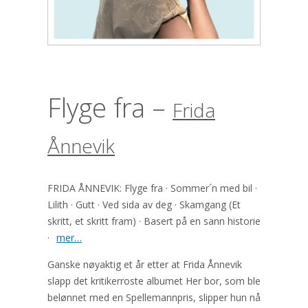
Flyge fra –
Frida
Ånnevik
FRIDA ÅNNEVIK: Flyge fra · Sommer´n med bil ·
Lilith · Gutt · Ved sida av deg · Skamgang (Et
skritt, et skritt fram) · Basert på en sann historie
·
mer…
Ganske nøyaktig et år etter at Frida Ånnevik
slapp det kritikerroste albumet Her bor, som ble
belønnet med en Spellemannpris, slipper hun nå