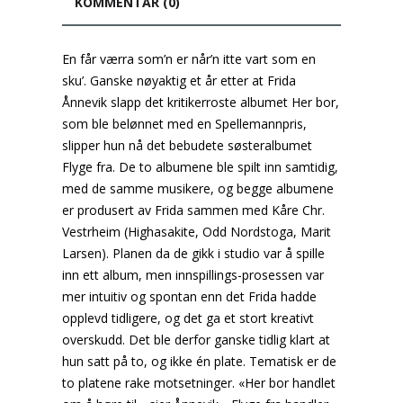
KOMMENTAR (0)
En får værra som’n er når’n itte vart som en
sku’. Ganske nøyaktig et år etter at Frida
Ånnevik slapp det kritikerroste albumet Her bor,
som ble belønnet med en Spellemannpris,
slipper hun nå det bebudete søsteralbumet
Flyge fra. De to albumene ble spilt inn samtidig,
med de samme musikere, og begge albumene
er produsert av Frida sammen med Kåre Chr.
Vestrheim (Highasakite, Odd Nordstoga, Marit
Larsen). Planen da de gikk i studio var å spille
inn ett album, men innspillings-prosessen var
mer intuitiv og spontan enn det Frida hadde
opplevd tidligere, og det ga et stort kreativt
overskudd. Det ble derfor ganske tidlig klart at
hun satt på to, og ikke én plate. Tematisk er de
to platene rake motsetninger. «Her bor handlet