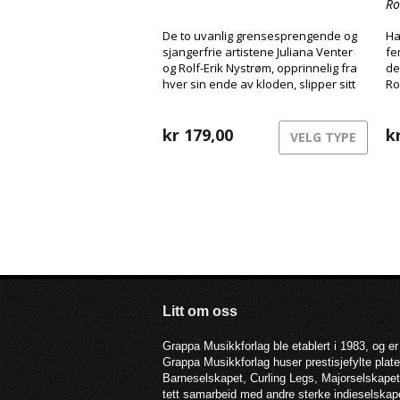
Ro
De to uvanlig grensesprengende og
Ha
sjangerfrie artistene Juliana Venter
fe
og Rolf-Erik Nystrøm, opprinnelig fra
de
hver sin ende av kloden, slipper sitt
Ro
etterlengtede debutalbum
Kassandra. Her tar duoen oss med
inn i sitt unike musikalske univers og
kr
179,00
k
VELG TYPE
presenterer oss for sitt mangeårige
samarbeid og intime samspill mellom
stemme og saxofon.
Litt om oss
Grappa Musikkforlag ble etablert i 1983, og er
Grappa Musikkforlag huser prestisjefylte pla
Barneselskapet, Curling Legs, Majorselskapet,
tett samarbeid med andre sterke indieselska