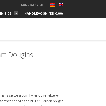
KUNDESERVICE
IN SIDE
HANDLEVOGN (
KR
0,00
)
am Douglas
ns sjette album hyller og reflekterer
ormet den vi har blitt. I en verden preget