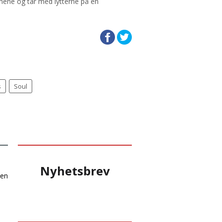
jonene og tar med lytterne på en
s
Soul
Nyhetsbrev
 en