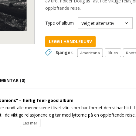
av uro, holder Douglas fast i de viktige relas
oppløftende reise.
Type of album
LEGG I HANDLEKURV
Sjanger:
Americana
Blues
Root
MENTAR (0)
nions” – herlig feel-good album
r rundt alle menneskene i livet vårt som har formet den vi har blitt. I
 i de viktige relasjonene og tar med lytterne på en oppløftende reise.
Les mer