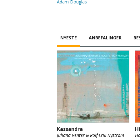
Adam Douglas
NYESTE
ANBEFALINGER
BE
Kassandra
H
Juliana Venter & Rolf-Erik Nystrøm
Ha