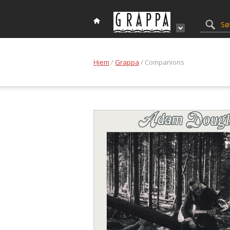
Hjem
/
Grappa
/ Companions