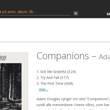
M
Companions –
Ad
1. Got Me Grateful (3:24)
2. Try And Fail (3:17)
3. The First Time (4:08)
mer…
Adam Douglas synger om sine “Companions”, ha
rundt alle menneskene i livene våres, som har f