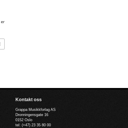
å
 er
E
zz,
rsk
ar
 en
Kontakt oss
Grappa Musikkforlag AS
Dronningensgate 16
0152 Oslo
tel: (+47) 23 35 80 00