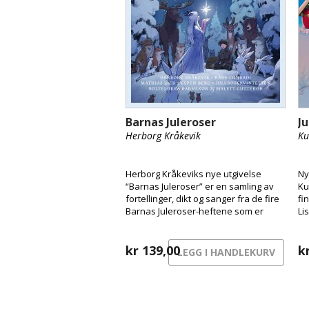
Barnas Juleroser
J
Herborg Kråkevik
Ku
Herborg Kråkeviks nye utgivelse
Ny
“Barnas Juleroser” er en samling av
Ku
fortellinger, dikt og sanger fra de fire
fi
Barnas Juleroser-heftene som er
Li
kommet ut de siste årene, og til
og
sammen har dette blitt en original og
varm blanding av lydbok og musikk.
kr
139,00
k
LEGG I HANDLEKURV