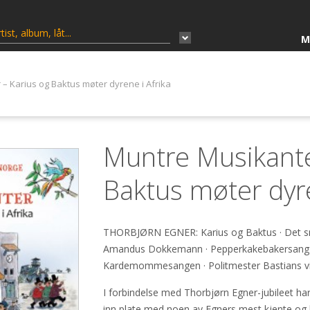
M
– Karius og Baktus møter dyrene i Afrika
Muntre Musikante
Baktus møter dyre
THORBJØRN EGNER: Karius og Baktus · Det snø
Amandus Dokkemann · Pepperkakebakersang · 
Kardemommesangen · Politmester Bastians vise
I forbindelse med Thorbjørn Egner-jubileet ha
inn plate med noen av Egners mest kjente og 