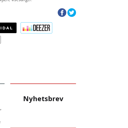
Nyhetsbrev
,
e