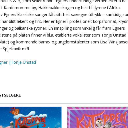
nkt i K & B, som seiler rundt i Egners underfundige verden etter å ha
ser til Kardemomme by, Hakkebakkeskogen og helt til dyrene i Afrika.
Egners klassiske sanger fått sitt helt særegne uttrykk – samtidig s
har blitt lekent og fint. Her er Egner i profesjonelt korpsformat, krydr
ger og balkanske rytmer. En innspilling som virkelig får fram Egners
rtistene på platen finner vi bl.a. etablerte vokalister som Tonje Unstad
neplate) og kommende barne- og ungdomstalenter som Lisa Winsjanse
e Spjelkavik m.fl.
gner |Tonje Unstad
STSELGERE