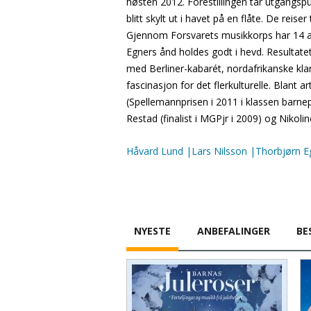
høsten 2012. Forestillingen tar utgangspu
blitt skylt ut i havet på en flåte. De rei
Gjennom Forsvarets musikkorps har 14 av 
Egners ånd holdes godt i hevd. Resultatet 
med Berliner-kabarét, nordafrikanske klan
fascinasjon for det flerkulturelle. Blant a
(Spellemannprisen i 2011 i klassen bar
Restad (finalist i MGPjr i 2009) og Nikolin
Håvard Lund |Lars Nilsson |Thorbjørn E
NYESTE
ANBEFALINGER
BE