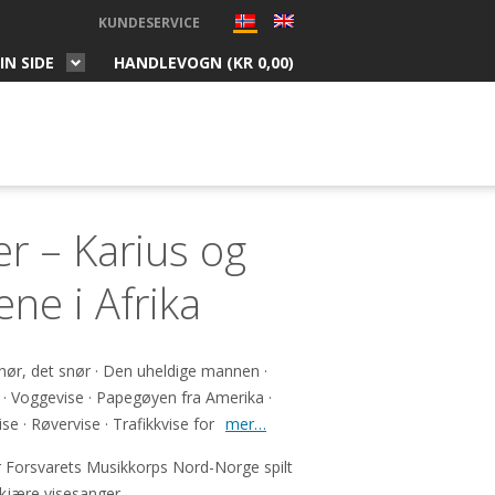
KUNDESERVICE
IN SIDE
HANDLEVOGN (
KR
0,00
)
r – Karius og
ne i Afrika
r, det snør · Den uheldige mannen ·
Voggevise · Papegøyen fra Amerika ·
 · Røvervise · Trafikkvise for
mer…
r Forsvarets Musikkorps Nord-Norge spilt
kjære visesanger.