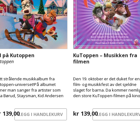
ul på Kutoppen
KuToppen – Musikken fra
filmen
toppen
tt strålende musikkalbum fra
Den 19. oktober er det duket for en
toppen-universet!På albumet
film- og musikkfest av det sjeldne
nner man sanger fra artister som
slaget for barna. Da kommer nemli
sa Børud, Staysman, Kid Andersen
den store KuToppen-filmen på kin
 Kvelertak.
her i Norge, og med den følger en
festival av et soundtrack med en
r
139,00
bråte kjente artister!
kr
139,00
LEGG I HANDLEKURV
LEGG I HANDLEKUR