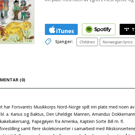
Sjanger:
Children
Norwegian lyrics
MENTAR (0)
eet har Forsvarets Musikkorps Nord-Norge spilt inn plate med noen av
, bl. a. Karius og Baktus, Den Uheldige Mannen, Amandus Dokkemann
ebakersang, Papegøyen fra Amerika, Kaptein Sorte Bill m. fl.
forestilling samt flere skolekonserter i samarbeid med Rikskonserten