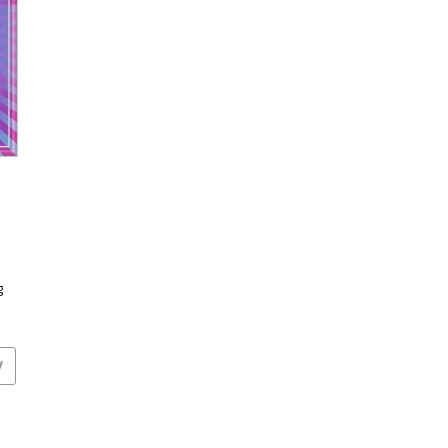
g
o
V