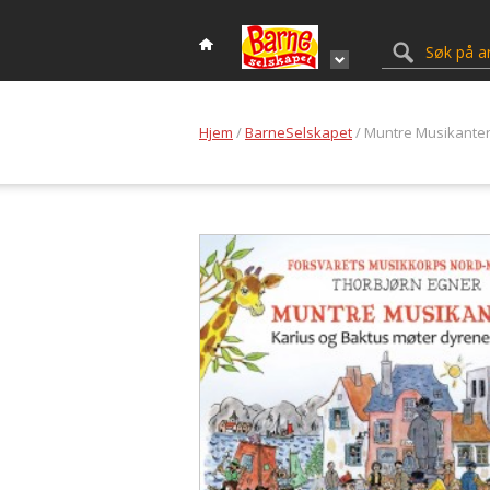
Hjem
/
BarneSelskapet
/ Muntre Musikanter 