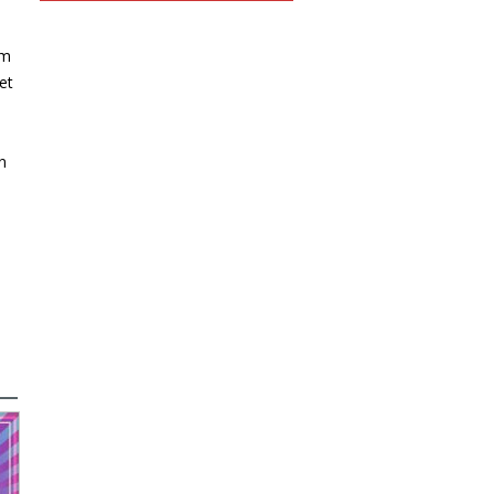
om
et
n