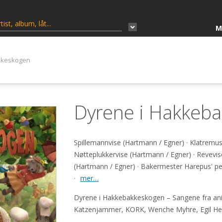
M
kkeskogen
Dyrene i Hakkeb
Spillemannvise (Hartmann / Egner) · Klatremus
Nøtteplukkervise (Hartmann / Egner) · Revevi
(Hartmann / Egner) · Bakermester Harepus' p
·
mer…
Dyrene i Hakkebakkeskogen – Sangene fra ani
Katzenjammer, KORK, Wenche Myhre, Egil Hege