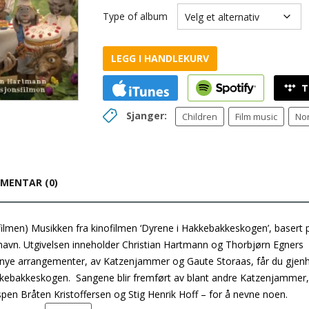
Type of album
LEGG I HANDLEKURV
Sjanger:
Children
Film music
Nor
MENTAR (0)
ilmen) Musikken fra kinofilmen ‘Dyrene i Hakkebakkeskogen’, basert 
avn. Utgivelsen inneholder Christian Hartmann og Thorbjørn Egners
 I nye arrangementer, av Katzenjammer og Gaute Storaas, får du gjen
kebakkeskogen. Sangene blir fremført av blant andre Katzenjammer,
en Bråten Kristoffersen og Stig Henrik Hoff – for å nevne noen.