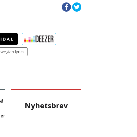
wegian lyrics
på
Nyhetsbrev
hør