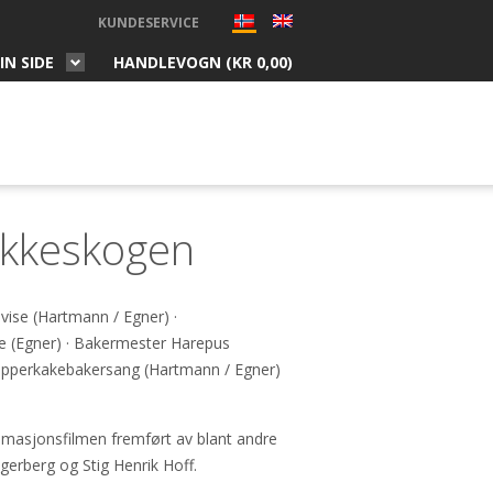
KUNDESERVICE
IN SIDE
HANDLEVOGN (
KR
0,00
)
akkeskogen
vise (Hartmann / Egner) ·
se (Egner) · Bakermester Harepus
epperkakebakersang (Hartmann / Egner)
masjonsfilmen fremført av blant andre
rberg og Stig Henrik Hoff.