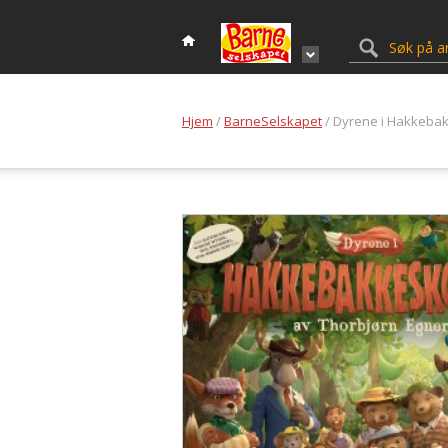
Hjem
/
BarneSelskapet
/ Dyrene i Hakkeba