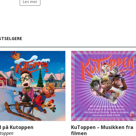
Les mer
STSELGERE
ul på Kutoppen
KuToppen – Musikken fra
filmen
toppen