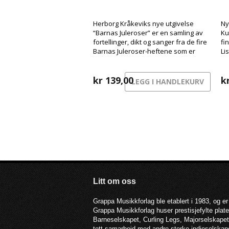
Herborg Kråkeviks nye utgivelse
Ny
“Barnas Juleroser” er en samling av
Ku
fortellinger, dikt og sanger fra de fire
fi
Barnas Juleroser-heftene som er
Li
kommet ut de siste årene, og til
og
sammen har dette blitt en original og
varm blanding av lydbok og musikk.
kr
139,00
k
LEGG I HANDLEKURV
Litt om oss
Grappa Musikkforlag ble etablert i 1983, og er
Grappa Musikkforlag huser prestisjefylte pla
Barneselskapet, Curling Legs, Majorselskapet,
tett samarbeid med andre sterke indieselska