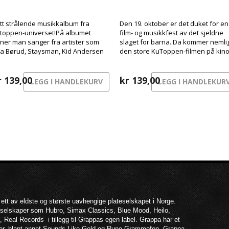
tt strålende musikkalbum fra
Den 19. oktober er det duket for en
toppen-universet!På albumet
film- og musikkfest av det sjeldne
nner man sanger fra artister som
slaget for barna. Da kommer nemli
sa Børud, Staysman, Kid Andersen
den store KuToppen-filmen på kin
 Kvelertak.
her i Norge, og med den følger en
festival av et soundtrack med en
r
139,00
bråte kjente artister!
kr
139,00
LEGG I HANDLEKURV
LEGG I HANDLEKUR
 ett av eldste og største uavhengige plateselskapet i Norge.
teselskaper som Hubro, Simax Classics, Blue Mood, Heilo,
 Real Records i tillegg til Grappas egen label. Grappa har et
per, blant annet Sounds Like Gold og Rune Grammofon. Grappa-