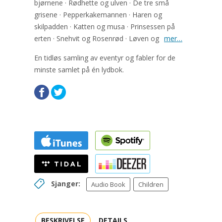
bjørnene · Rødhette og ulven · De tre små
grisene · Pepperkakemannen · Haren og
skilpadden · Katten og musa · Prinsessen på
erten · Snehvit og Rosenrød · Løven og
mer…
En tidløs samling av eventyr og fabler for de
minste samlet på én lydbok.
Sjanger:
Audio Book
Children
BESKRIVELSE
DETAILS