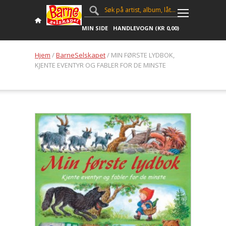
MIN SIDE
HANDLEVOGN (
KR
0,00
)
Hjem
/
BarneSelskapet
/ MIN FØRSTE LYDBOK,
KJENTE EVENTYR OG FABLER FOR DE MINSTE