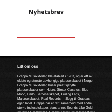
Nyhetsbrev
Litt om oss
Grappa Musikkforlag ble etablert i 1983, og er ett av
eldste og største uavhengige plateselskapet i Norge.
Grappa Musikkforlag huser prestisjefylte
plateselskaper som Hubro, Simax Classics, Blue
Mood, Heilo, Barneselskapet, Curling Legs,
Majorselskapet, Real Records i tillegg til Grappas
egen label. Grappa har et tett samarbeid med andre
sterke indieselskaper, blant annet Sounds Like Gold