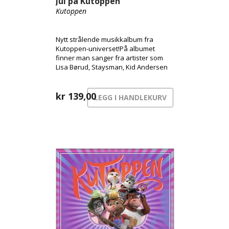
Jul på Kutoppen
Kutoppen
Nytt strålende musikkalbum fra
Kutoppen-universet!På albumet
finner man sanger fra artister som
Lisa Børud, Staysman, Kid Andersen
og Kvelertak.
kr
139,00
LEGG I HANDLEKURV