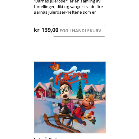
“Barnas Juleroser” er en samling av
fortellinger, dikt og sanger fra de fire
Barnas Juleroser-heftene som er
kommet ut de siste årene, og til
sammen har dette blitt en original og
varm blanding av lydbok og musikk.
kr
139,00
LEGG I HANDLEKURV