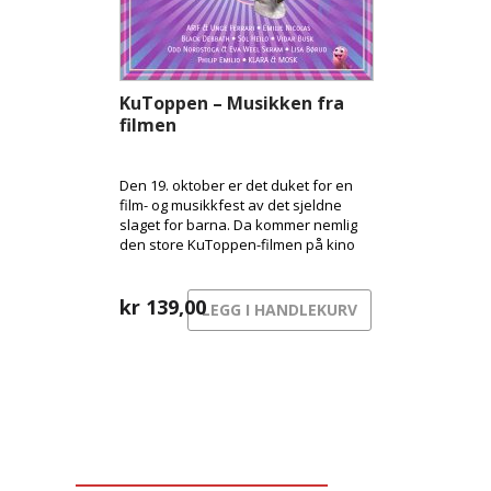
KuToppen – Musikken fra
filmen
Den 19. oktober er det duket for en
film- og musikkfest av det sjeldne
slaget for barna. Da kommer nemlig
den store KuToppen-filmen på kino
her i Norge, og med den følger en
festival av et soundtrack med en
bråte kjente artister!
kr
139,00
LEGG I HANDLEKURV