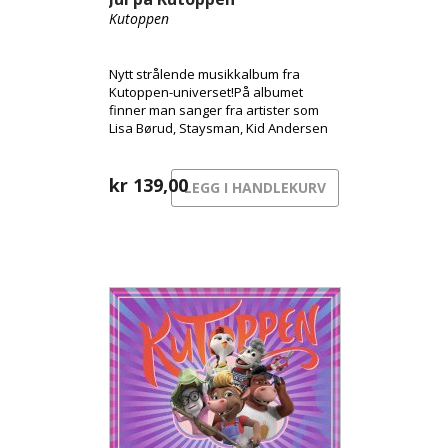
Kutoppen
Nytt strålende musikkalbum fra
Kutoppen-universet!På albumet
finner man sanger fra artister som
Lisa Børud, Staysman, Kid Andersen
og Kvelertak.
kr
139,00
LEGG I HANDLEKURV