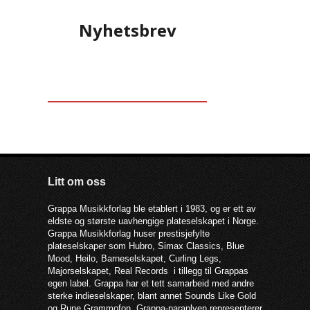
Nyhetsbrev
Litt om oss
Grappa Musikkforlag ble etablert i 1983, og er ett av
eldste og største uavhengige plateselskapet i Norge.
Grappa Musikkforlag huser prestisjefylte
plateselskaper som Hubro, Simax Classics, Blue
Mood, Heilo, Barneselskapet, Curling Legs,
Majorselskapet, Real Records i tillegg til Grappas
egen label. Grappa har et tett samarbeid med andre
sterke indieselskaper, blant annet Sounds Like Gold
og Rune Grammofon. Grappa-paraplyen representerer