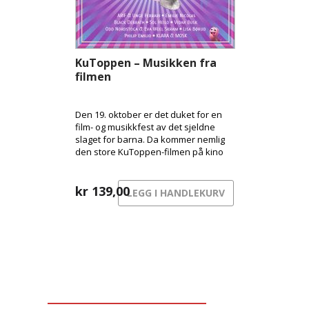
KuToppen – Musikken fra
filmen
Den 19. oktober er det duket for en
film- og musikkfest av det sjeldne
slaget for barna. Da kommer nemlig
den store KuToppen-filmen på kino
her i Norge, og med den følger en
festival av et soundtrack med en
bråte kjente artister!
kr
139,00
LEGG I HANDLEKURV