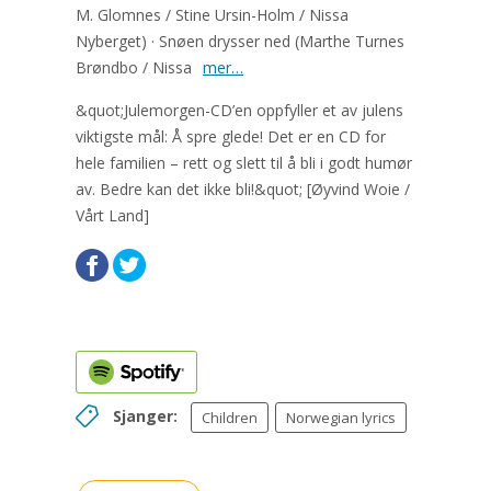
M. Glomnes / Stine Ursin-Holm / Nissa
Nyberget) · Snøen drysser ned (Marthe Turnes
Brøndbo / Nissa
mer…
&quot;Julemorgen-CD’en oppfyller et av julens
viktigste mål: Å spre glede! Det er en CD for
hele familien – rett og slett til å bli i godt humør
av. Bedre kan det ikke bli!&quot; [Øyvind Woie /
Vårt Land]
Sjanger:
Children
Norwegian lyrics