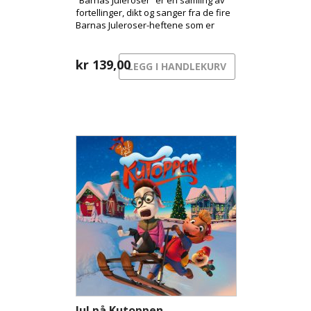
“Barnas Juleroser” er en samling av
fortellinger, dikt og sanger fra de fire
Barnas Juleroser-heftene som er
kommet ut de siste årene, og til
sammen har dette blitt en original og
varm blanding av lydbok og musikk.
kr
139,00
LEGG I HANDLEKURV
Jul på Kutoppen