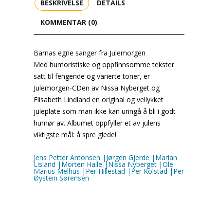
BESKRIVELSE
DETAILS
KOMMENTAR (0)
Barnas egne sanger fra Julemorgen
Med humoristiske og oppfinnsomme tekster
satt til fengende og varierte toner, er
Julemorgen-CDen av Nissa Nyberget og
Elisabeth Lindland en original og vellykket
juleplate som man ikke kan unngå å bli i godt
humør av. Albumet oppfyller et av julens
viktigste mål: å spre glede!
Jens Petter Antonsen |Jørgen Gjerde |Marian
Lisland |Morten Halle |Nissa Nyberget |Ole
Marius Melhus |Per Hillestad |Per Kolstad |Per
Øystein Sørensen