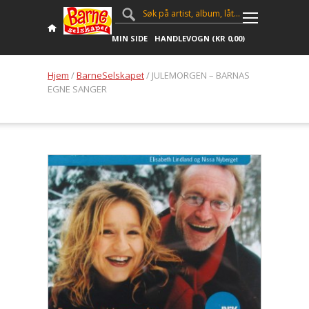
MIN SIDE
HANDLEVOGN (
KR
0,00
)
Hjem
/
BarneSelskapet
/ JULEMORGEN – BARNAS
EGNE SANGER