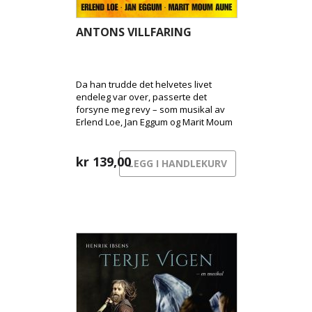
ANTONS VILLFARING
Da han trudde det helvetes livet
endeleg var over, passerte det
forsyne meg revy – som musikal av
Erlend Loe, Jan Eggum og Marit Moum
Aune.
kr
139,00
LEGG I HANDLEKURV